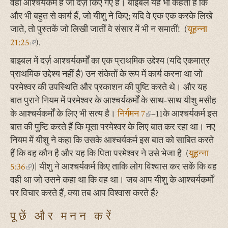
वही आश्चर्यकर्म हैं जो दर्ज़ किए गए हैं। बाइबल यह भी कहती हैं कि
और भी बहुत से कार्य हैं, जो यीशु ने किए; यदि वे एक एक करके लिखे
जाते, तो पुस्तकें जो लिखी जातीं वे संसार में भी न समातीं! (
यूहन्ना
21:25
(link
).
is
बाइबल में दर्ज़ आश्चर्यकर्मों का एक प्राथमिक उद्देश्य (यदि एकमात्र
external)
प्राथमिक उद्देश्य नहीं है) उन संकेतों के रूप में कार्य करना था जो
परमेश्वर की उपस्थिति और प्रकाशन की पुष्टि करते थे। और यह
बात पुराने नियम में परमेश्वर के आश्चर्यकर्मों के साथ-साथ यीशु मसीह
के आश्चर्यकर्मों के लिए भी सत्य है।
निर्गमन 7
(link
–11के आश्चर्यकर्म इस
बात की पुष्टि करते हैं कि मूसा परमेश्वर के लिए बात कर रहा था। नए
is
नियम में यीशु ने कहा कि उसके आश्चर्यकर्म इस बात को साबित करते
external)
हैं कि वह कौन है और यह कि पिता परमेश्वर ने उसे भेजा है (
यूहन्ना
5:36
(link
)| यीशु ने आश्चर्यकर्म किए ताकि लोग विश्वास कर सकें कि वह
वही था जो उसने कहा था कि वह था। जब आप यीशु के आश्चर्यकर्मों
is
पर विचार करते हैं, क्या तब आप विश्वास करते हैं?
external)
पूछें और मनन करें