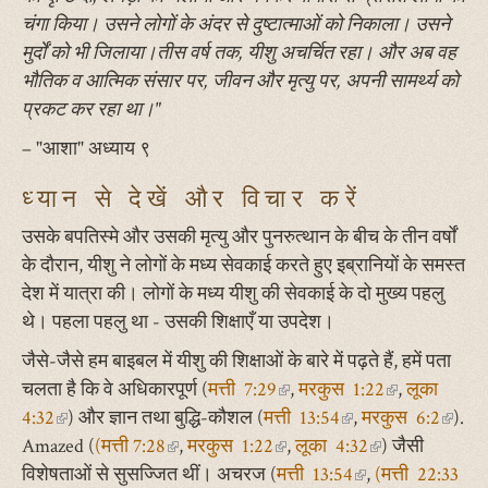
चंगा किया। उसने लोगों के अंदर से दुष्टात्माओं को निकाला। उसने
मुर्दों को भी जिलाया।तीस वर्ष तक, यीशु अचर्चित रहा। और अब वह
भौतिक व आत्मिक संसार पर, जीवन और मृत्यु पर, अपनी सामर्थ्य को
प्रकट कर रहा था।"
– "आशा" अध्याय ९
ध्यान से देखें और विचार करें
उसके बपतिस्मे और उसकी मृत्यु और पुनरुत्थान के बीच के तीन वर्षों
के दौरान, यीशु ने लोगों के मध्य सेवकाई करते हुए इब्रानियों के समस्त
देश में यात्रा की। लोगों के मध्य यीशु की सेवकाई के दो मुख्य पहलु
थे। पहला पहलु था - उसकी शिक्षाएँ या उपदेश।
जैसे-जैसे हम बाइबल में यीशु की शिक्षाओं के बारे में पढ़ते हैं, हमें पता
चलता है कि वे अधिकारपूर्ण (
मत्ती 7:29
(link
,
मरकुस 1:22
(link
,
लूका
4:32
(link
) और ज्ञान तथा बुद्धि-कौशल (
मत्ती 13:54
is
(link
,
मरकुस 6:2
is
(link
).
Amazed (
is
(मत्ती 7:28
(link
,
मरकुस 1:22
(link
external)
,
लूका 4:32
is
(link
) जैसी
external)
is
विशेषताओं से सुसज्जित थीं। अचरज (
external)
is
is
मत्ती 13:54
external)
(link
,
is
(मत्ती 22:33
extern