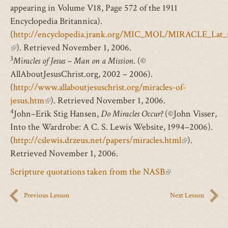
appearing in Volume V18, Page 572 of the 1911
Encyclopedia Britannica).
(
http://encyclopedia.jrank.org/MIC_MOL/MIRACLE_Lat_
(link
). Retrieved November 1, 2006.
3
is
Miracles of Jesus – Man on a Mission
. (©
external)
AllAboutJesusChrist.org, 2002 – 2006).
(
http://www.allaboutjesuschrist.org/miracles-of-
jesus.htm
(link
). Retrieved November 1, 2006.
4
John–Erik Stig Hansen,
is
Do Miracles Occur?
(©John Visser,
Into the Wardrobe: A C. S. Lewis Website, 1994–2006).
external)
(
http://cslewis.drzeus.net/papers/miracles.html
(link
).
Retrieved November 1, 2006.
is
external)
Scripture quotations taken from the NASB
(link
is
Previous Lesson
Next Lesson
external)