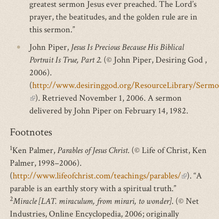
is
greatest sermon Jesus ever preached. The Lord’s
external)
prayer, the beatitudes, and the golden rule are in
this sermon.”
John Piper,
Jesus Is Precious Because His Biblical
Portrait Is True, Part 2
. (© John Piper, Desiring God ,
2006).
(
http://www.desiringgod.org/ResourceLibrary/Sermon
(link
). Retrieved November 1, 2006. A sermon
is
delivered by John Piper on February 14, 1982.
external)
Footnotes
1
Ken Palmer,
Parables of Jesus Christ
. (© Life of Christ, Ken
Palmer, 1998–2006).
(
http://www.lifeofchrist.com/teachings/parables/
(link
). “A
parable is an earthly story with a spiritual truth.”
is
2
Miracle [LAT. miraculum, from mirari, to wonder]
. (© Net
external)
Industries, Online Encyclopedia, 2006; originally