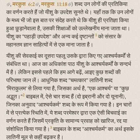
(link
,
मरकुस 6:2
(link
,
मरकुस 11:18
external)
(link
) शब्द उन लोगों की प्रतिकिया
external)
is
external)
is
का वर्णन करते हैं जो यीशु के उपदेश सुनते थे। यहाँ तक कि उन लोगों
is
is
external)
external)
के मध्य भी जो इस बात पर संदेह करते थे कि यीशु ही प्रतिज्ञा किया
external)
external)
हुआ छुड़ानेवाला है, उसकी शिक्षाओं को उल्लेखनीय माना जाता था।
1
यीशु का "पहाड़ी उपदेश" और अन्य कई दृष्टान्तों
को संसार के
महानतम ज्ञान साहित्यों में से एक माना जाता है।
यीशु की सेवकाई का दूसरा पहलू उसके द्वारा किए गए आश्चर्यकर्मों से
संबंधित था। आज का अधिकांश पाठ यीशु के आश्चर्यकर्मों के सन्दर्भ
में है। लेकिन इससे पहले कि हम आगे बढ़ें, आइए कुछ शब्दों की
परिभाषा जान लें। आधुनिक शब्द "चमत्कार" लातिनी शब्द
'मिराकुलम' से लिया गया है, जिसका अर्थ है, "एक आश्चर्य" या "कुछ
2
अद्भुत।"
बाइबल में, ऐसे चार शब्द हैं (दो इब्रानी और दो यूनानी),
जिनका अनुवाद "आश्चर्यकर्म" शब्द के रूप में किया गया है। इन चारों
में से प्रत्येक स्थिति में, ये शब्द परमेश्वर द्वारा एक ऐसी बिचवाई का
वर्णन करते हैं जिसमें प्रकृति के सामान्य प्रवाह को खारिज, रद्द या
3
संशोधित किया गया है।
बाइबल के शब्द "आश्चर्यकर्म" का अर्थ इसके
लातिनी मूल से कहीं बढ़कर है।