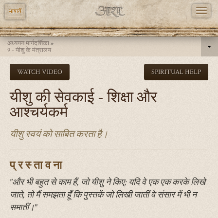
TOGG
भाषायें
NAVI
Skip
अध्ययन मार्गदर्शिका
»
to
9 - यीशु के मंत्रालय
main
WATCH VIDEO
SPIRITUAL HELP
content
यीशु की सेवकाई - शिक्षा और
आश्चर्यकर्म
यीशु स्वयं को साबित करता है।
प्रस्तावना
"और भी बहुत से काम हैं, जो यीशु ने किए; यदि वे एक एक करके लिखे
जाते, तो मैं समझता हूँ कि पुस्तकें जो लिखी जातीं वे संसार में भी न
समातीं।"