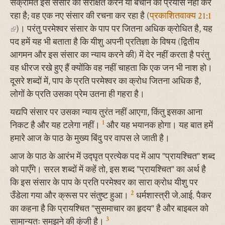
संक्रमित इस संसार को संरक्षित करने या बचाने का प्रयास नहीं कर
रहा है; वह एक नए संसार की रचना कर रहा है (
प्रकाशितवाक्य 21:1
(link
)। परंतु परमेश्वर संसार के पाप पर जितना अधिक क्रोधित है, यह
is
पद हमें यह भी बताता है कि यीशु अपनी प्रतिज्ञा के विषय (द्वितीय
external)
आगमन और इस संसार का न्याय करने की) में देर नहीं करता है परंतु
वह धीरज रखे हुए हैं क्योंकि वह नहीं चाहता कि एक जन भी नाश हो।
दूसरे शब्दों में, पाप के प्रति परमेश्वर का क्रोध जितना अधिक है,
लोगों के प्रति उसका प्रेम उतना ही गहरा है।
यद्यपि संसार पर उसका न्याय तुरंत नहीं आएगा, किंतु इसका आना
1
निकट है और यह टलेगा नहीं।
और यह भयानक होगा। यह बात हमें
हमारे आज के पाठ के मुख्य बिंदु पर वापस ले जाती है।
आज के पाठ के आरंभ में उद्घृत प्रत्येक पद में आप "प्रायश्चित" शब्द
को पाएँगे। सरल शब्दों में कहें तो, इस शब्द "प्रायश्चित" का अर्थ है
कि इस संसार के पाप के प्रति परमेश्वर का सारा क्रोध यीशु पर
2
उँडेला गया और क्रूस पर संतुष्ट हुआ।
धर्मशास्त्री जे.आई. पैकर
का कहना है कि प्रायश्चित "सुसमाचार का हृदय" है और बाइबल को
3
सामान्यतः समझने की कुंजी है।