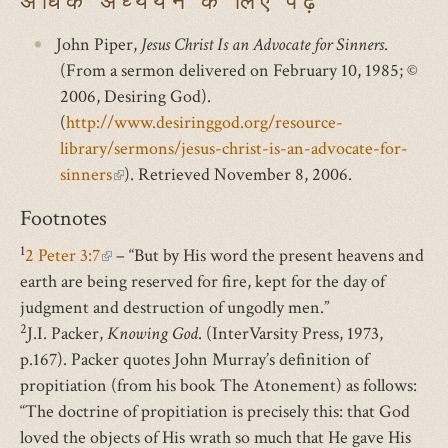
अधिक अध्ययन के लिए पढ़ें
John Piper,
Jesus Christ Is an Advocate for Sinners
.
(From a sermon delivered on February 10, 1985; ©
2006, Desiring God).
(
http://www.desiringgod.org/resource-
library/sermons/jesus-christ-is-an-advocate-for-
sinners
(link
). Retrieved November 8, 2006.
is
Footnotes
external)
1
2 Peter 3:7
(link
– “But by His word the present heavens and
earth are being reserved for fire, kept for the day of
is
judgment and destruction of ungodly men.”
external)
2
J.I. Packer,
Knowing God
. (InterVarsity Press, 1973,
p.167). Packer quotes John Murray’s definition of
propitiation (from his book The Atonement) as follows:
“The doctrine of propitiation is precisely this: that God
loved the objects of His wrath so much that He gave His