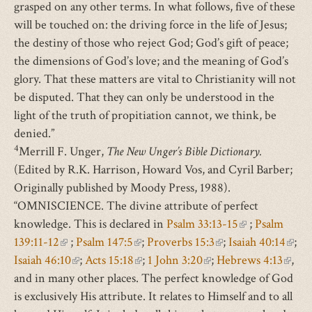
grasped on any other terms. In what follows, five of these
will be touched on: the driving force in the life of Jesus;
the destiny of those who reject God; God’s gift of peace;
the dimensions of God’s love; and the meaning of God’s
glory. That these matters are vital to Christianity will not
be disputed. That they can only be understood in the
light of the truth of propitiation cannot, we think, be
denied.”
4
Merrill F. Unger,
The New Unger’s Bible Dictionary.
(Edited by R.K. Harrison, Howard Vos, and Cyril Barber;
Originally published by Moody Press, 1988).
“OMNISCIENCE. The divine attribute of perfect
knowledge. This is declared in
Psalm 33:13-15
(link
;
Psalm
139:11-12
(link
;
Psalm 147:5
(link
;
Proverbs 15:3
(link
;
Isaiah 40:14
is
(link
;
Isaiah 46:10
is
(link
;
Acts 15:18
is
(link
;
1 John 3:20
(link
;
is
Hebrews 4:13
external)
(link
is
,
and in many other places. The perfect knowledge of God
external)
is
external)
is
is
external)
is
exter
is exclusively His attribute. It relates to Himself and to all
external)
external)
external)
exter