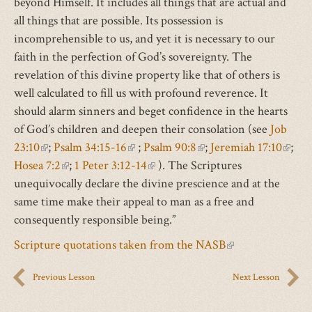
beyond Himself. It includes all things that are actual and
all things that are possible. Its possession is
incomprehensible to us, and yet it is necessary to our
faith in the perfection of God’s sovereignty. The
revelation of this divine property like that of others is
well calculated to fill us with profound reverence. It
should alarm sinners and beget confidence in the hearts
of God’s children and deepen their consolation (see
Job
23:10
(link
;
Psalm 34:15-16
(link
;
Psalm 90:8
(link
;
Jeremiah 17:10
(link
;
Hosea 7:2
is
(link
;
1 Peter 3:12-14
is
(link
). The Scriptures
is
is
unequivocally declare the divine prescience and at the
external)
is
external)
is
external)
extern
same time make their appeal to man as a free and
external)
external)
consequently responsible being.”
Scripture quotations taken from the NASB
(link
is
Previous Lesson
Next Lesson
external)