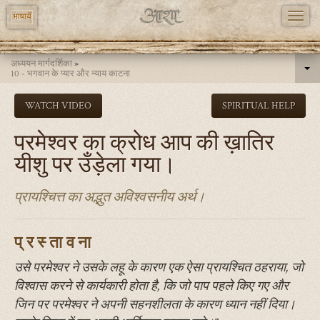
TOGG
भाषायें
NAVI
Skip
अध्ययन मार्गदर्शिका
»
to
10 - भगवान के प्यार और न्याय काटना
main
WATCH VIDEO
SPIRITUAL HELP
content
परमेश्वर का क्रोध आप की ख़ातिर
यीशु पर उँड़ेला गया।
प्रायश्चित्त का अद्भुत अविश्वसनीय अर्थ।
प्रस्तावना
उसे परमेश्‍वर ने उसके लहू के कारण एक ऐसा प्रायश्‍चित ठहराया, जो
विश्‍वास करने से कार्यकारी होता है, कि जो पाप पहले किए गए और
जिन पर परमेश्‍वर ने अपनी सहनशीलता के कारण ध्यान नहीं दिया।