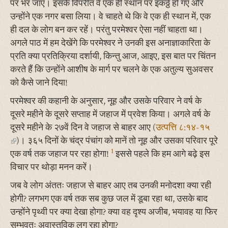
पर भर जाएँ। इसके विपरीत वे एक ही स्थान पर इकठ्ठे हो गए और
उन्होंने एक नगर बसा लिया। वे चाहते थे कि वे एक ही स्थान में, एक
ही दल के लोग बन कर रहें। परंतु परमेश्वर ऐसा नहीं चाहता था।
अगले पाठ में हम देखेंगे कि परमेश्वर ने उनकी इस अनाज्ञाकारिता के
प्रति क्या प्रतिक्रिया दर्शायी, किन्तु आज, आइए, इस बात पर चिंतन
करते हैं कि उन्होंने आशीष के मार्ग पर चलने के एक अतुल्य सुअवसर
को कैसे जाने दिया!
परमेश्वर की कहानी के अनुसार, नूह और उसके परिवार ने वर्ष के
दूसरे महीने के दूसरे सप्ताह में जहाज में प्रवेश किया। अगले वर्ष के
दूसरे महीने के २७वें दिन वे जहाज से बाहर आए (
उत्पत्ति ८:१४-१५
(link
)। ३६५ दिनों के चंद्र पंचांग को मानें तो नूह और उसका परिवार पूरे
1
is
एक वर्ष तक जहाज पर रहा होगा!
इससे पहले कि हम आगे बढ़े इस
external)
विचार पर थोड़ा मनन करें।
जब वे लोग अंततः जहाज से बाहर आए तब उनकी मनोदशा क्या रही
होगी? लगभग एक वर्ष तक सब कुछ जल में डूबा रहा था, उसके बाद
उन्होंने पृथ्वी पर क्या देखा होगा? क्या वह दृश्य अजीब, भयावह या फिर
सम्भवतः अवास्तविक लग रहा होगा?