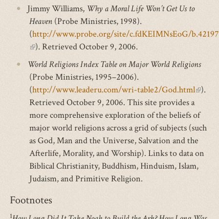
Jimmy Williams,
Why a Moral Life Won’t Get Us to
Heaven
(Probe Ministries, 1998).
(
http://www.probe.org/site/c.fdKEIMNsEoG/b.421
(link
). Retrieved October 9, 2006.
is
World Religions Index Table on Major World Religions
external)
(Probe Ministries, 1995–2006).
(
http://www.leaderu.com/wri-table2/God.html
(link
).
Retrieved October 9, 2006. This site provides a
is
more comprehensive exploration of the beliefs of
extern
major world religions across a grid of subjects (such
as God, Man and the Universe, Salvation and the
Afterlife, Morality, and Worship). Links to data on
Biblical Christianity, Buddhism, Hinduism, Islam,
Judaism, and Primitive Religion.
Footnotes
1
How Long Did It Take Noah to Build the Ark? How Long Was