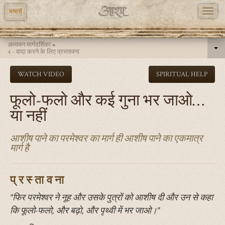
TOGG
भाषायें
NAVI
Skip
अध्ययन मार्गदर्शिका
»
to
4 - वादा करने के लिए प्रस्तावना
main
WATCH VIDEO
SPIRITUAL HELP
content
फूलो-फलो और कई गुना भर जाओ…
या नहीं
आशीष पाने का परमेश्वर का मार्ग ही आशीष पाने का एकमात्र
मार्ग है
प्रस्तावना
"फिर परमेश्वर ने नूह और उसके पुत्रों को आशीष दी और उन से कहा
कि फूलो-फलो, और बढ़ो, और पृथ्वी में भर जाओ।"