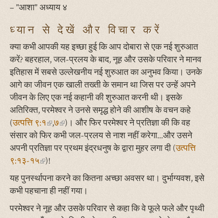
– "आशा" अध्याय ४
ध्यान से देखें और विचार करें
क्या कभी आपकी यह इच्छा हुई कि आप दोबारा से एक नई शुरुआत
करें? बहरहाल, जल-प्रलय के बाद, नूह और उसके परिवार ने मानव
इतिहास में सबसे उल्लेखनीय नई शुरुआत का अनुभव किया। उनके
आगे का जीवन एक खाली तख्ती के समान था जिस पर उन्हें अपने
जीवन के लिए एक नई कहानी की शुरुआत करनी थी। इसके
अतिरिक्त, परमेश्वर ने उनसे समृद्ध होने की आशीष के वचन कहे
(
उत्पत्ति ९:१
(link
,
७
(link
)। और फिर परमेश्वर ने प्रतिज्ञा की कि वह
संसार को फिर कभी जल-प्रलय से नाश नहीं करेगा...और उसने
is
is
अपनी प्रतिज्ञा पर प्रथम इंद्रधनुष के द्वारा मुहर लगा दी (
external)
external)
उत्पत्ति
९:१३-१५
(link
)!
is
यह पुनर्स्थापना करने का कितना अच्छा अवसर था। दुर्भाग्यवश, इसे
external)
कभी पहचाना ही नहीं गया।
परमेश्वर ने नूह और उसके परिवार से कहा कि वे फूले फले और पृथ्वी