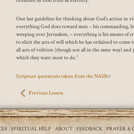
ordained by God from all eternity.
is
external)
One last guideline for thinking about God’s action in vi
everything God does toward men – his commanding, his c
weeping over Jerusalem, – everything is his means of cr
to elicit the acts of will which he has ordained to come 
all acts of volition (though not all in the same way) and
which they want most to do.”
Scripture quotations taken from the NASB
(link
is
external)
Previous Lesson
CES
SPIRITUAL HELP
ABOUT
FEEDBACK
PRAYER & 