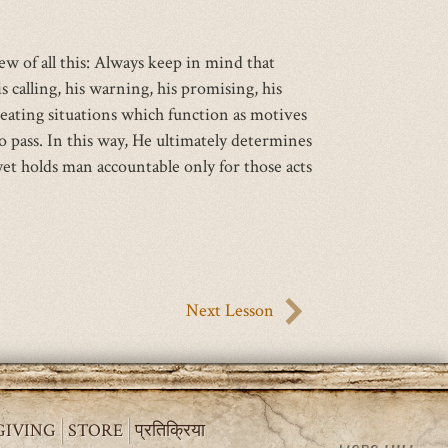
ew of all this: Always keep in mind that
alling, his warning, his promising, his
eating situations which function as motives
to pass. In this way, He ultimately determines
 yet holds man accountable only for those acts
Next Lesson
GIVING
STORE
प्रतिक्रिया