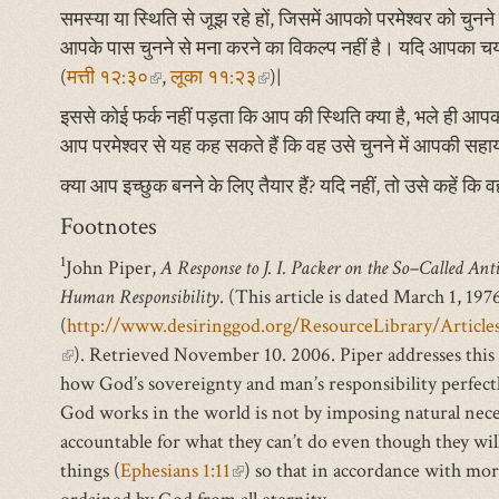
समस्या या स्थिति से जूझ रहे हों, जिसमें आपको परमेश्वर को चुनन
आपके पास चुनने से मना करने का विकल्प नहीं है। यदि आपका चयन प
(
मत्ती १२:३०
(link
,
लूका ११:२३
(link
)|
is
is
इससे कोई फर्क नहीं पड़ता कि आप की स्थिति क्या है, भले ही आपको
external)
external)
आप परमेश्वर से यह कह सकते हैं कि वह उसे चुनने में आपकी सहा
क्या आप इच्छुक बनने के लिए तैयार हैं? यदि नहीं, तो उसे कहें कि
Footnotes
1
John Piper,
A Response to J. I. Packer on the So–Called A
Human Responsibility
. (This article is dated March 1, 19
(
http://www.desiringgod.org/ResourceLibrary/Artic
(link
). Retrieved November 10. 2006. Piper addresses this i
is
how God’s sovereignty and man’s responsibility perfectl
external)
God works in the world is not by imposing natural nec
accountable for what they can’t do even though they will 
things (
Ephesians 1:11
(link
) so that in accordance with mor