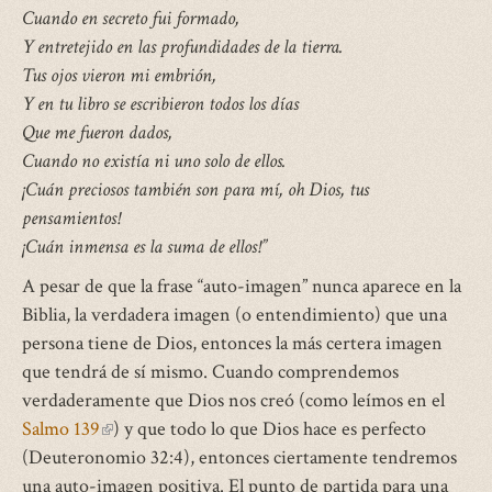
Cuando en secreto fui formado,
Y entretejido en las profundidades de la tierra.
Tus ojos vieron mi embrión,
Y en tu libro se escribieron todos los días
Que me fueron dados,
Cuando no existía ni uno solo de ellos.
¡Cuán preciosos también son para mí, oh Dios, tus
pensamientos!
¡Cuán inmensa es la suma de ellos!”
A pesar de que la frase “auto-imagen” nunca aparece en la
Biblia, la verdadera imagen (o entendimiento) que una
persona tiene de Dios, entonces la más certera imagen
que tendrá de sí mismo. Cuando comprendemos
verdaderamente que Dios nos creó (como leímos en el
Salmo 139
(link
) y que todo lo que Dios hace es perfecto
(Deuteronomio 32:4), entonces ciertamente tendremos
is
una auto-imagen positiva. El punto de partida para una
external)