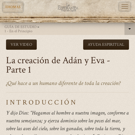
TOGG
IDIOMAS
NAVI
Pasar
GUÍA DE ESTUDIO
»
al
1 - En el Principio
contenido
VER VIDEO
AYUDA ESPIRITUAL
principal
La creación de Adán y Eva -
Parte 1
¿Qué hace a un humano diferente de toda la creación?
INTRODUCCIÓN
Y dijo Dios: “Hagamos al hombre a nuestra imagen, conforme a
nuestra semejanza; y ejerza dominio sobre los peces del mar,
sobre las aves del cielo, sobre los ganados, sobre toda la tierra, y