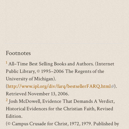
Footnotes
1
All–Time Best Selling Books and Authors. (Internet
Public Library, © 1995–2006 The Regents of the
University of Michigan).
(
http://www.ipl.org/div/farq/bestsellerFARQ.html
(внешня
).
Retrieved November 13, 2006.
ссылка)
2
Josh McDowell, Evidence That Demands A Verdict,
Historical Evidences for the Christian Faith, Revised
Edition.
(© Campus Crusade for Christ, 1972, 1979. Published by