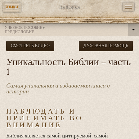
TOGG
ЯЗЫКИ
NAVI
Перейти
УЧЕБНОЕ ПОСОБИЕ
»
к
ПРЕДИСЛОВИЕ
основному
СМОТРЕТЬ ВИДЕО
ДУХОВНАЯ ПОМОЩЬ
содержанию
Уникальность Библии – часть
1
Самая уникальная и издаваемая книга в
истории
НАБЛЮДАТЬ И
ПРИНИМАТЬ ВО
ВНИМАНИЕ
Библия является самой цитируемой, самой