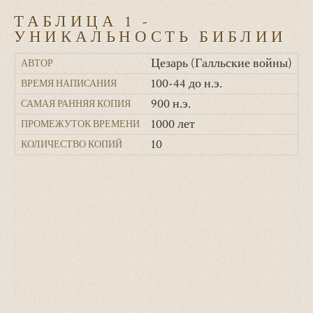
ТАБЛИЦА 1 -
УНИКАЛЬНОСТЬ БИБЛИИ
Цезарь (Галльские войны)
П
АВТОР
100-44 до н.э.
4
ВРЕМЯ НАПИСАНИЯ
900 н.э.
9
САМАЯ РАННЯЯ КОПИЯ
1000 лет
1
ПРОМЕЖУТОК ВРЕМЕНИ
10
7
КОЛИЧЕСТВО КОПИЙ