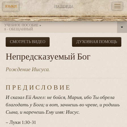
TOGG
ЯЗЫКИ
NAVI
Перейти
УЧЕБНОЕ ПОСОБИЕ
»
к
8 - ОБЕЩАННЫЙ
основному
СМОТРЕТЬ ВИДЕО
ДУХОВНАЯ ПОМОЩЬ
содержанию
Непредсказуемый Бог
Рождение Иисуса.
ПРЕДИСЛОВИЕ
И сказал Ей Ангел: не бойся, Мария, ибо Ты обрела
благодать у Бога; и вот, зачнешь во чреве, и родишь
Сына, и наречешь Ему имя: Иисус.
– Луки 1:30-31