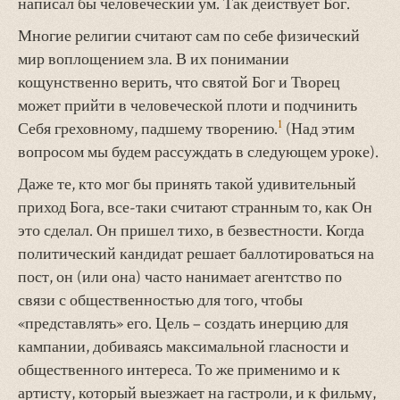
написал бы человеческий ум. Так действует Бог.
Многие религии считают сам по себе физический
мир воплощением зла. В их понимании
кощунственно верить, что святой Бог и Творец
может прийти в человеческой плоти и подчинить
1
Себя греховному, падшему творению.
(Над этим
вопросом мы будем рассуждать в следующем уроке).
Даже те, кто мог бы принять такой удивительный
приход Бога, все-таки считают странным то, как Он
это сделал. Он пришел тихо, в безвестности. Когда
политический кандидат решает баллотироваться на
пост, он (или она) часто нанимает агентство по
связи с общественностью для того, чтобы
«представлять» его. Цель – создать инерцию для
кампании, добиваясь максимальной гласности и
общественного интереса. То же применимо и к
артисту, который выезжает на гастроли, и к фильму,