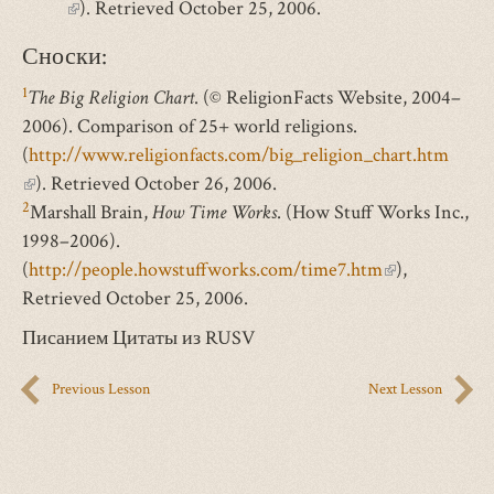
(внешняя
). Retrieved October 25, 2006.
ссылка)
Сноски:
1
The Big Religion Chart
. (© ReligionFacts Website, 2004–
2006). Comparison of 25+ world religions.
(
http://www.religionfacts.com/big_religion_chart.htm
(внешняя
). Retrieved October 26, 2006.
2
ссылка)
Marshall Brain,
How Time Works
. (How Stuff Works Inc.,
1998–2006).
(
http://people.howstuffworks.com/time7.htm
(внешняя
),
Retrieved October 25, 2006.
ссылка)
Писанием Цитаты из RUSV
Previous Lesson
Next Lesson