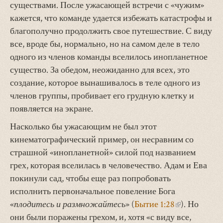
существами. После ужасающей встречи с «чужим»
кажется, что команде удается избежать катастрофы и
благополучно продолжить свое путешествие. С виду
все, вроде бы, нормально, но на самом деле в тело
одного из членов команды вселилось инопланетное
существо. За обедом, неожиданно для всех, это
создание, которое вынашивалось в теле одного из
членов группы, пробивает его грудную клетку и
появляется на экране.
Насколько бы ужасающим не был этот
кинематографический пример, он несравним со
страшной «инопланетной» силой под названием
грех, которая вселилась в человечество. Адам и Ева
покинули сад, чтобы еще раз попробовать
исполнить первоначальное повеление Бога
«
плодитесь и размножайтесь
» (
Бытие 1:28
(внешняя
). Но
они были поражены грехом, и, хотя «с виду все,
ссылка)