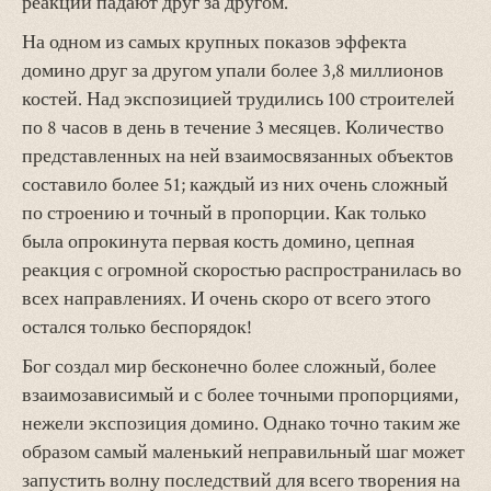
реакции падают друг за другом.
На одном из самых крупных показов эффекта
домино друг за другом упали более 3,8 миллионов
костей. Над экспозицией трудились 100 строителей
по 8 часов в день в течение 3 месяцев. Количество
представленных на ней взаимосвязанных объектов
составило более 51; каждый из них очень сложный
по строению и точный в пропорции. Как только
была опрокинута первая кость домино, цепная
реакция с огромной скоростью распространилась во
всех направлениях. И очень скоро от всего этого
остался только беспорядок!
Бог создал мир бесконечно более сложный, более
взаимозависимый и с более точными пропорциями,
нежели экспозиция домино. Однако точно таким же
образом самый маленький неправильный шаг может
запустить волну последствий для всего творения на