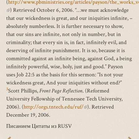
(
http://www.pbministries.org/articles/payson/the_works_
(внешняя
) Retrieved October 6, 2006. “…we must acknowledge
ссылка)
that our wickedness is great, and our iniquities infinite, –
absolutely numberless. It is further necessary to show,
that our sins are infinite, not only in number, but in
criminality; that every sin is, in fact, infinitely evil, and
deserving of infinite punishment. It is so, because it is
committed against an infinite being, against God, a being
infinitely powerful, wise, holy, just and good.” Payson
uses Job 22:5 as the basis for this sermon: “Is not your
wickedness great, And your iniquities without end?”
3
Scott Phillips,
Front Page Reflection
. (Reformed
University Fellowship of Tennessee Tech University,
2006). (
http://orgs.tntech.edu/ruf/
(внешняя
). Retrieved
December 19, 2006.
ссылка)
Писанием Цитаты из RUSV