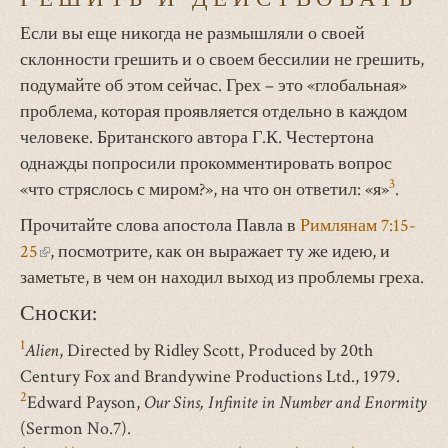
Если вы еще никогда не размышляли о своей
склонности грешить и о своем бессилии не грешить,
подумайте об этом сейчас. Грех – это «глобальная»
проблема, которая проявляется отдельно в каждом
человеке. Британского автора Г.К. Честертона
однажды попросили прокомментировать вопрос
3
«что стряслось с миром?», на что он ответил: «я»
.
Прочитайте слова апостола Павла в
Римлянам 7:15-
25
(внешняя
, посмотрите, как он выражает ту же идею, и
заметьте, в чем он находил выход из проблемы греха.
ссылка)
Сноски:
1
Alien
, Directed by Ridley Scott, Produced by 20th
Century Fox and Brandywine Productions Ltd., 1979.
2
Edward Payson,
Our Sins, Infinite in Number and Enormity
(Sermon No.7).