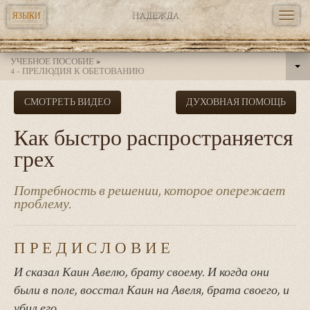
TOGG
ЯЗЫКИ
NAVI
Перейти
УЧЕБНОЕ ПОСОБИЕ
»
к
4 - ПРЕЛЮДИЯ К ОБЕТОВАНИЮ
основному
СМОТРЕТЬ ВИДЕО
ДУХОВНАЯ ПОМОЩЬ
содержанию
Как быстро распространяется
грех
Потребность в решении, которое опережает
проблему.
ПРЕДИСЛОВИЕ
И сказал Каин Авелю, брату своему. И когда они
были в поле, восстал Каин на Авеля, брата своего, и
убил его.