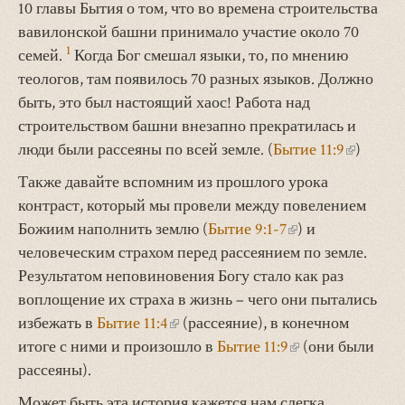
10 главы Бытия о том, что во времена строительства
вавилонской башни принимало участие около 70
1
семей.
Когда Бог смешал языки, то, по мнению
теологов, там появилось 70 разных языков. Должно
быть, это был настоящий хаос! Работа над
строительством башни внезапно прекратилась и
люди были рассеяны по всей земле. (
Бытие 11:9
(внешня
)
ссылка)
Также давайте вспомним из прошлого урока
контраст, который мы провели между повелением
Божиим наполнить землю (
Бытие 9:1-7
(внешняя
) и
человеческим страхом перед рассеянием по земле.
ссылка)
Результатом неповиновения Богу стало как раз
воплощение их страха в жизнь – чего они пытались
избежать в
Бытие 11:4
(внешняя
(рассеяние), в конечном
итоге с ними и произошло в
ссылка)
Бытие 11:9
(внешняя
(они были
рассеяны).
ссылка)
Может быть эта история кажется нам слегка