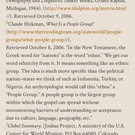
Demography and Linguistics.
(Baker Books, Grand Rapids,
Michigan, 1984). (
http://www.ldolphin.org/morris.html
(внешняя
). Retrieved October 9, 2006.
2
ссылка)
Claude Hickman,
What Is a People Group?
(
http://www.thetravelingteam.org/stateworld/people-
groups/what-people-group
(внешняя
).
Retrieved October 8, 2006. “In the New Testament, the
ссылка)
Greek word for “nations” is the word “ethne.” We get our
word ethnicity from it. It means something like an ethnic
group. The idea is much more specific than the political
nation–states we think of such as Indonesia, Turkey, or
Nigeria. An anthropologist would call this “ethne” a
“People Group.” A people group is the largest group
within which the gospel can spread without
encountering barriers of understanding or acceptance
due to culture, language, geography, etc.”
3
Global Summary.
(Joshua Project, A ministry of the U.S.
Center for World Mission, PO Box 64080, Colorado