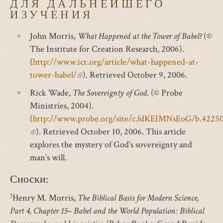
ДЛЯ ДАЛЬНЕЙШЕГО
ИЗУЧЕНИЯ
John Morris,
What Happened at the Tower of Babel?
(©
The Institute for Creation Research, 2006).
(
http://www.icr.org/article/what-happened-at-
tower-babel/
(внешняя
). Retrieved October 9, 2006.
ссылка)
Rick Wade,
The Sovereignty of God
. (© Probe
Ministries, 2004).
(
http://www.probe.org/site/c.fdKEIMNsEoG/b.4225
(внешняя
). Retrieved October 10, 2006. This article
ссылка)
explores the mystery of God’s sovereignty and
man’s will.
Сноски:
1
Henry M. Morris,
The Biblical Basis for Modern Science,
Part 4, Chapter 15– Babel and the World Population: Biblical