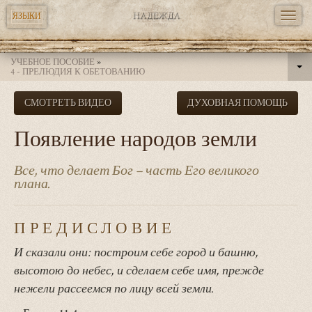
TOGG
ЯЗЫКИ
NAVI
Перейти
УЧЕБНОЕ ПОСОБИЕ
»
к
4 - ПРЕЛЮДИЯ К ОБЕТОВАНИЮ
основному
СМОТРЕТЬ ВИДЕО
ДУХОВНАЯ ПОМОЩЬ
содержанию
Появление народов земли
Все, что делает Бог – часть Его великого
плана.
ПРЕДИСЛОВИЕ
И сказали они: построим себе город и башню,
высотою до небес, и сделаем себе имя, прежде
нежели рассеемся по лицу всей земли.