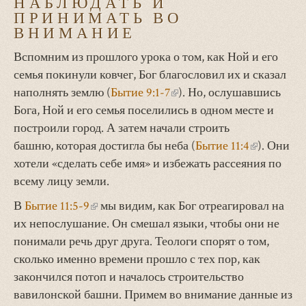
НАБЛЮДАТЬ И
ПРИНИМАТЬ ВО
ВНИМАНИЕ
Вспомним из прошлого урока о том, как Ной и его
семья покинули ковчег, Бог благословил их и сказал
наполнять землю (
Бытие 9:1-7
(внешняя
). Но, ослушавшись
Бога, Ной и его семья поселились в одном месте и
ссылка)
построили город. А затем начали строить
башню, которая достигла бы неба (
Бытие 11:4
(внешняя
). Они
хотели «сделать себе имя» и избежать рассеяния по
ссылка)
всему лицу земли.
В
Бытие 11:5-9
(внешняя
мы видим, как Бог отреагировал на
их непослушание. Он смешал языки, чтобы они не
ссылка)
понимали речь друг друга. Теологи спорят о том,
сколько именно времени прошло с тех пор, как
закончился потоп и началось строительство
вавилонской башни. Примем во внимание данные из