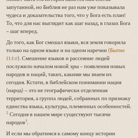
запутанной, но Библия не раз нам уже показывала
чудеса и доказательства того, что у Бога есть план!
То, что для нас выглядит как шаг назад, в глазах Бога
– шаг вперед.
До того, как Бог смешал языки, вся земля говорила
только на одном языке и на одном наречии (
Бытие
11:1
(внешняя
). Смешение языков и рассеяние людей
послужило началом новой эры – появления новых
ссылка)
народов и наций, таких, какими мы знаем их
сегодня. Кстати, в библейском понимании нация
(народ) – это не географически отделенная
территория, а группа людей, собранных по признаку
единства языка, культуры, племенных особенностей.
2
Сегодня в нашем мире существуют тысячи
3
народов
.
И если мы обратимся к самому концу истории