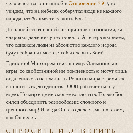
человечества, описанной в
Откровении 7:9
(внешняя
, то
увидим, что на небесах соберутся люди из каждого
ссылка)
народа, чтобы вместе славить Бога!
До нашей сегодняшней истории такого понятия, как
«народы» даже не существовало. А теперь мы знаем,
что однажды люди из абсолютно каждого народа
будут собраны вместе, чтобы славить Бога!
Единство! Мир стремиться к нему. Олимпийские
игры, со свойственной им помпезностью могут лишь
отдаленно его напоминать. Религии мира стремятся
воплотить идею единства. ООН работает на эту
идею. Но мир еще не смог ее воплотить. Только Бог
силен объединить разнообразие сложного и
грешного мир! И когда Он это сделает, мы покажем,
как Он велик!
СПРОСИТЬ И ОТВЕТИТЬ