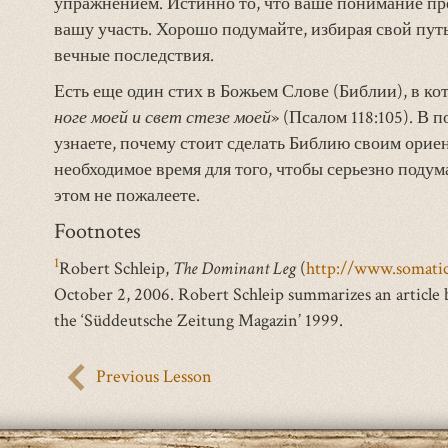
упражнением. Истинно то, что ваше понимание пре
вашу участь. Хорошо подумайте, избирая свой пут
вечные последствия.
Есть еще один стих в Божьем Слове (Библии), в кот
ноге моей и свет стезе моей
» (Псалом 118:105). В
узнаете, почему стоит сделать Библию своим орие
необходимое время для того, чтобы серьезно подума
этом не пожалеете.
Footnotes
1
Robert Schleip,
The Dominant Leg
(
http://www.somati
October 2, 2006. Robert Schleip summarizes an article 
the ‘Süddeutsche Zeitung Magazin’ 1999.
Previous Lesson