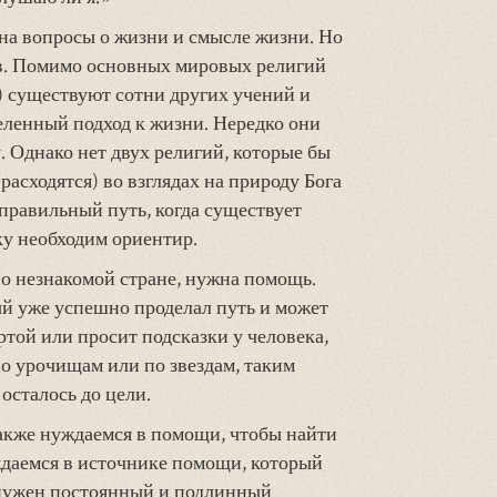
на вопросы о жизни и смысле жизни. Но
ов. Помимо основных мировых религий
о) существуют сотни других учений и
еленный подход к жизни. Нередко они
у. Однако нет двух религий, которые бы
асходятся) во взглядах на природу Бога
е правильный путь, когда существует
у необходим ориентир.
о незнакомой стране, нужна помощь.
ый уже успешно проделал путь и может
ртой или просит подсказки у человека,
о урочищам или по звездам, таким
осталось до цели.
акже нуждаемся в помощи, чтобы найти
ждаемся в источнике помощи, который
 нужен постоянный и подлинный