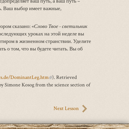
допределяет ваш путь, а ваш путь –
ь. Ваш выбор имеет важные,
ором сказано: «
Слово Твое - светильник
 последующих уроках на этой неделе вы
нтиром в жизненном странствии. Уделите
ть о том, что вы будете читать. Вы об
cs.de/DominantLeg.htm
(внешняя
). Retrieved
by Simone Kosog from the science section of
ссылка)
Next Lesson