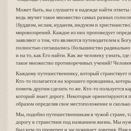
Может быть, вы слушаете в надежде найти ответы 
ведь звучит такое множество самых разных голос
(буддизм, ислам, иудаизм, индуизм и христианств
мировоззрений. Каждое из них проповедует опред
заявляют о том, что являются путеводителем к Бог
полностью соглашались (большинство радикально р
и на то, как Его найти. Как же человеку узнать, гд
такое множество противоречивых учений? Человек
Каждому путешественнику, который странствует п
Кто-то полагается на хорошего проводника, котор
помочь другим сделать то же. Кто-то пользуется ка
который знает дорогу. Некоторые ориентируются п
образом определяя свое местоположение и сколько 
Мы, подобно путешественникам в чужой стране, т
дорогу в странствии под названием жизнь. Мы ну
был кем-то проверен и заслуживает доверия. Нам