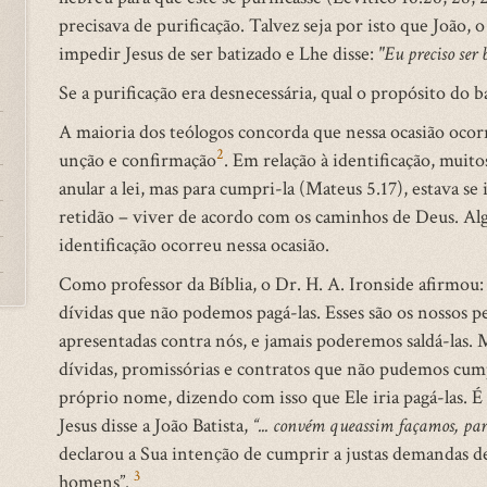
precisava de purificação. Talvez seja por isto que João, 
impedir Jesus de ser batizado e Lhe disse:
"Eu preciso ser 
Se a purificação era desnecessária, qual o propósito do b
A maioria dos teólogos concorda que nessa ocasião ocor
2
unção e confirmação
. Em relação à identificação, muit
anular a lei, mas para cumpri-la (Mateus 5.17), estava s
retidão – viver de acordo com os caminhos de Deus. Al
identificação ocorreu nessa ocasião.
Como professor da Bíblia, o Dr. H. A. Ironside afirmo
dívidas que não podemos pagá-las. Esses são os nossos p
apresentadas contra nós, e jamais poderemos saldá-las. 
dívidas, promissórias e contratos que não pudemos cum
próprio nome, dizendo com isso que Ele iria pagá-las. É i
Jesus disse a João Batista,
“... convém
que
assim
façamos, pa
declarou a Sua intenção de cumprir a justas demandas 
3
homens”.