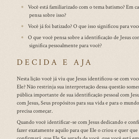
Você está familiarizado com o tema batismo? Em ca
pensa sobre isso?
Você já foi batizado? O que isso significou para voc
O que você pensa sobre a identificação de Jesus c
significa pessoalmente para você?
DECIDA E AJA
Nesta lição você já viu que Jesus identificou-se com vo
Ele? Não restrinja sua interpretação dessa questão som
pública importante de sua identificação pessoal com Jes
com Jesus, Seus propósitos para sua vida e para o mundo
precisa começar.
Quando você identificar-se com Jesus dedicando e confian
fazer exatamente aquilo para que Ele o criou e quer que
confirmará que Ele Se agrada de você, que você está e