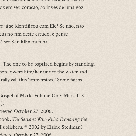
z em seu coração, ao invés de uma voz
ê já se identificou com Ele? Se não, não
us no fim deste estudo, e pense
ser Seu filho ou filha.
. The one to be baptized begins by standing,
 then lowers him/her under the water and
ally call this “immersion.” Some faiths
 Gospel of Mark. Volume One: Mark 1–8.
).
rieved October 27, 2006.
 book,
The Servant Who Rules. Exploring the
Publishers, © 2002 by Elaine Stedman).
l)
rieved October 27, 2006.