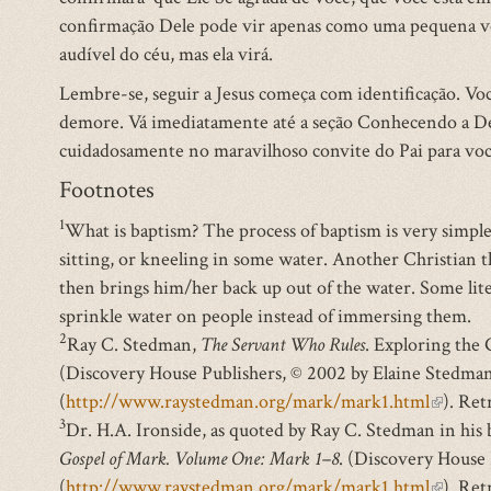
confirmação Dele pode vir apenas como uma pequena vo
audível do céu, mas ela virá.
Lembre-se, seguir a Jesus começa com identificação. Voc
demore. Vá imediatamente até a seção Conhecendo a De
cuidadosamente no maravilhoso convite do Pai para você 
Footnotes
1
What is baptism? The process of baptism is very simple
sitting, or kneeling in some water. Another Christian
then brings him/her back up out of the water. Some liter
sprinkle water on people instead of immersing them.
2
Ray C. Stedman,
The Servant Who Rules
. Exploring the
(Discovery House Publishers, © 2002 by Elaine Stedman
(
http://www.raystedman.org/mark/mark1.html
(link
). Ret
3
Dr. H.A. Ironside, as quoted by Ray C. Stedman in his
is
Gospel of Mark. Volume One: Mark 1–8
. (Discovery House 
externa
(
http://www.raystedman.org/mark/mark1.html
(link
). Ret