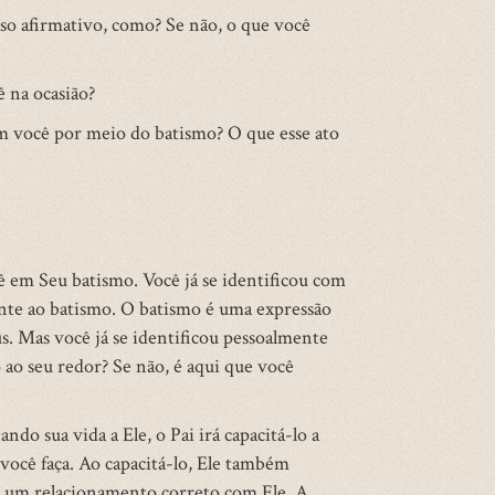
so afirmativo, como? Se não, o que você
ê na ocasião?
om você por meio do batismo? O que esse ato
cê em Seu batismo. Você já se identificou com
ente ao batismo. O batismo é uma expressão
us. Mas você já se identificou pessoalmente
 ao seu redor? Se não, é aqui que você
do sua vida a Ele, o Pai irá capacitá-lo a
 você faça. Ao capacitá-lo, Ele também
m um relacionamento correto com Ele. A