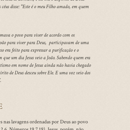
 céus disse: "Este é o meu Filho amado, em quem
amava o povo para viver de acordo com os
João para viver para Deus, participavam de uma
 era feito para expressar a purificação e o
im que um dia Jesus veio a João. Sabendo quem era
batismo em nome de Jesus ainda não havia chegado
írito de Deus desceu sobre Ele. E uma voz veio dos
.
E
zes nas lavagens ordenadas por Deus ao povo
 22.6, Números 19.7,19). Jesus, porém, não