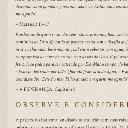
descendo como pomba e pousando sobre ele. Então uma voz dos
me agrado".
– Mateus 3.13-17
Proclamando que o reino dos céus estava próximo, João concl
caminhos de Deus. Quando as pessoas aceitavam o desafio de 
prática chamada batismo, na qual eram cobertas com água. Isso
compromisso de viver de acordo com as leis de Deus. E foi ass
Jesus, João pediu para ser batizado por Ele. Mas o tempo do 
e Jesus foi batizado por João. Quando Jesus saiu da água, o Esp
céus dizendo: “Este é o meu Filho amado em quem me agrado”
– A ESPERANÇA, Capítulo 8
OBSERVE E CONSIDER
1
A prática do batismo
analisada nesta lição tem suas raí
hebreu para que este se purificasse (Levítico 16.26, 28;