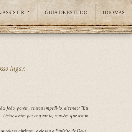
 ASSISTIR
GUIA DE ESTUDO
IDIOMAS
sso lugar.
oão. João, porém, tentou impedi-lo, dizendo: "Eu
us: "Deixe assim por enquanto; convém que assim
 céus se abriram, e ele viu o Espírito de Deus