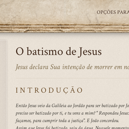
OPÇÕES PARA
O batismo de Jesus
Jesus declara Sua intenção de morrer em no
INTRODUÇÃO
Então Jesus veio da Galileia ao Jordão para ser batizado por J
preciso ser batizado por ti, e tu vens a mim? " Respondeu Jes
façamos, para cumprir toda a justiça". E João concordou.
Assim que Jesus foi batizado, saiu da água. Naquele momento os