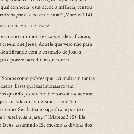
o qual conhecia Jesus desde a infância, tentou
batizado por ti, e tu vens a mim?"
(Mateus 3.14).
atismo na vida de Jesus?
reram no mínimo três coisas: identificação,
os creem que Jesus, Aquele que veio não para
e identificando com o chamado de João à
guns, porém, acreditam que outra
u: “Somos como pobres que acumularam tantas
ecados. Essas queixas imensas foram
Mas quando Jesus veio, Ele tomou todas estas
prir ou saldar e endossou-as com Seu
sto que Seu batismo significa, e por isto
ra
cumprir
toda
a justiça”
(Mateus 3.15). Ele
de Deus, assumindo Ele mesmo as dívidas dos