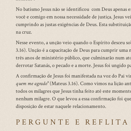
No batismo Jesus não se identificou com Deus apenas em 
você e comigo em nossa necessidade de justiça. Jesus ve
cumprindo as justas exigências de Deus. Esta substitui
na cruz.
Nesse evento, a unção veio quando o Espírito desceu s
3.16). Unção é a capacitação de Deus para cumprir uma mi
três anos de ministério público, que culminarão num ato
derrotar Satanás, o pecado e a morte. Jesus foi ungido pa
A confirmação de Jesus foi manifestada na voz do Pai v
quem me agrado"
(Mateus 3.16). Como vimos na lição ante
todos os milagres que Jesus tinha feito até este momen
nenhum milagre. O que levou a essa confirmação foi que
disposição de estar naquele relacionamento.
PERGUNTE E REFLITA