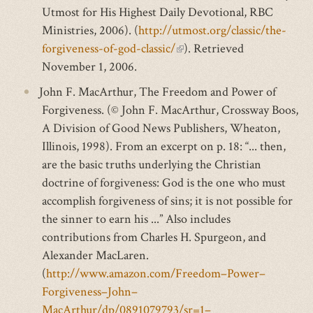
Utmost for His Highest Daily Devotional, RBC
Ministries, 2006). (
http://utmost.org/classic/the-
forgiveness-of-god-classic/
(link
). Retrieved
November 1, 2006.
is
external)
John F. MacArthur, The Freedom and Power of
Forgiveness. (© John F. MacArthur, Crossway Boos,
A Division of Good News Publishers, Wheaton,
Illinois, 1998). From an excerpt on p. 18: “... then,
are the basic truths underlying the Christian
doctrine of forgiveness: God is the one who must
accomplish forgiveness of sins; it is not possible for
the sinner to earn his ...” Also includes
contributions from Charles H. Spurgeon, and
Alexander MacLaren.
(
http://www.amazon.com/Freedom–Power–
Forgiveness–John–
MacArthur/dp/0891079793/sr=1–