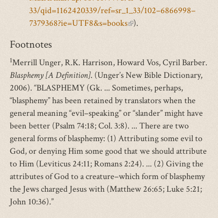
33/qid=1162420339/ref=sr_1_33/102–6866998–
7379368?ie=UTF8&s=books
(link
).
is
Footnotes
external)
1
Merrill Unger, R.K. Harrison, Howard Vos, Cyril Barber.
Blasphemy [A Definition]
. (Unger’s New Bible Dictionary,
2006). “BLASPHEMY (Gk. ... Sometimes, perhaps,
“blasphemy” has been retained by translators when the
general meaning “evil–speaking” or “slander” might have
been better (Psalm 74:18; Col. 3:8). ... There are two
general forms of blasphemy: (1) Attributing some evil to
God, or denying Him some good that we should attribute
to Him (Leviticus 24:11; Romans 2:24). ... (2) Giving the
attributes of God to a creature–which form of blasphemy
the Jews charged Jesus with (Matthew 26:65; Luke 5:21;
John 10:36).”