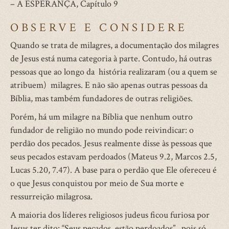
– A ESPERANÇA, Capítulo 9
OBSERVE E CONSIDERE
Quando se trata de milagres, a documentação dos milagres
de Jesus está numa categoria à parte. Contudo, há outras
pessoas que ao longo da história realizaram (ou a quem se
atribuem) milagres. E não são apenas outras pessoas da
Bíblia, mas também fundadores de outras religiões.
Porém, há um milagre na Bíblia que nenhum outro
fundador de religião no mundo pode reivindicar: o
perdão dos pecados. Jesus realmente disse às pessoas que
seus pecados estavam perdoados (Mateus 9.2, Marcos 2.5,
Lucas 5.20, 7.47). A base para o perdão que Ele ofereceu é
o que Jesus conquistou por meio de Sua morte e
ressurreição milagrosa.
A maioria dos líderes religiosos judeus ficou furiosa por
Jesus ter dito: “Seus pecados estão perdoados”, pois só