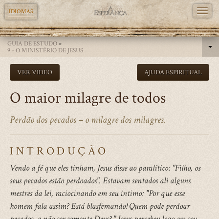
TOGG
IDIOMAS
NAVI
Skip
GUIA DE ESTUDO
»
to
9 - O MINISTÉRIO DE JESUS
main
VER VIDEO
AJUDA ESPIRITUAL
content
O maior milagre de todos
Perdão dos pecados – o milagre dos milagres.
INTRODUÇÃO
Vendo a fé que eles tinham, Jesus disse ao paralítico: "Filho, os
seus pecados estão perdoados". Estavam sentados ali alguns
mestres da lei, raciocinando em seu íntimo: "Por que esse
homem fala assim? Está blasfemando! Quem pode perdoar
pecados, a não ser somente Deus? " Jesus percebeu logo em seu