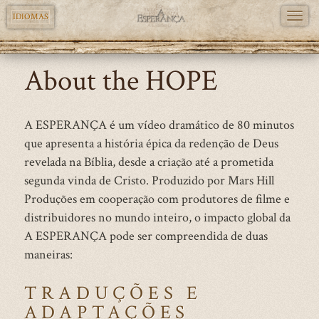
TOGG
IDIOMAS
NAVI
Skip
About the HOPE
to
main
content
A ESPERANÇA é um vídeo dramático de 80 minutos
que apresenta a história épica da redenção de Deus
revelada na Bíblia, desde a criação até a prometida
segunda vinda de Cristo. Produzido por Mars Hill
Produções em cooperação com produtores de filme e
distribuidores no mundo inteiro, o impacto global da
A ESPERANÇA pode ser compreendida de duas
maneiras:
TRADUÇÕES E
ADAPTAÇÕES