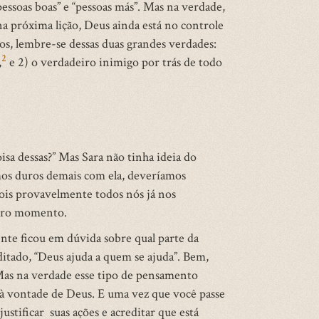
pessoas boas” e “pessoas más”. Mas na verdade,
a próxima lição, Deus ainda está no controle
mos, lembre-se dessas duas grandes verdades:
2
,
e 2) o verdadeiro inimigo por trás de todo
sa dessas?” Mas Sara não tinha ideia do
rmos duros demais com ela, deveríamos
pois provavelmente todos nós já nos
tro momento.
nte ficou em dúvida sobre qual parte da
itado, “Deus ajuda a quem se ajuda”. Bem,
 Mas na verdade esse tipo de pensamento
e à vontade de Deus. E uma vez que você passe
ustificar suas ações e acreditar que está