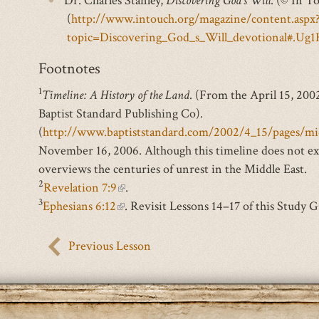
Dr. Charles Stanley,
Discovering God’s Will
. (© In T
(
http://www.intouch.org/magazine/content.aspx
topic=Discovering_God_s_Will_devotional#.Ug
Footnotes
1
Timeline: A History of the Land
. (From the April 15, 200
Baptist Standard Publishing Co).
(
http://www.baptiststandard.com/2002/4_15/pages/mi
November 16, 2006. Although this timeline does not ext
overviews the centuries of unrest in the Middle East.
2
Revelation 7:9
(link
.
3
Ephesians 6:12
(link
is
. Revisit Lessons 14–17 of this Study G
is
external)
external)
Previous Lesson