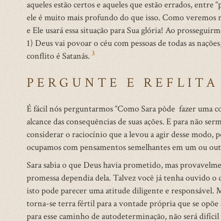
aqueles estão certos e aqueles que estão errados, entre “
ele é muito mais profundo do que isso. Como veremos n
e Ele usará essa situação para Sua glória! Ao prosseguir
1) Deus vai povoar o céu com pessoas de todas as nações
3
conflito é Satanás.
PERGUNTE E REFLITA
É fácil nós perguntarmos “Como Sara pôde fazer uma coi
alcance das consequências de suas ações. E para não se
considerar o raciocínio que a levou a agir desse modo, 
ocupamos com pensamentos semelhantes em um ou ou
Sara sabia o que Deus havia prometido, mas provavelme
promessa dependia dela. Talvez você já tenha ouvido o d
isto pode parecer uma atitude diligente e responsável.
torna-se terra fértil para a vontade própria que se opõ
para esse caminho de autodeterminação, não será difícil j