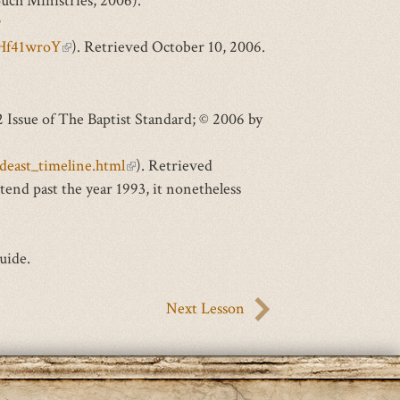
ouch Ministries, 2006).
?
1Hf41wroY
(link
). Retrieved October 10, 2006.
is
external)
2 Issue of The Baptist Standard; © 2006 by
deast_timeline.html
(link
). Retrieved
end past the year 1993, it nonetheless
is
external)
uide.
Next Lesson