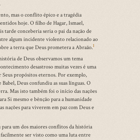
.
to, mas o conflito épico e a tragédia
entidos hoje. O filho de Hagar, Ismael,
ais tarde conceberia seria o pai da nação de
stre algum incidente violento relacionado ao
1
 sobre a terra que Deus prometera a Abraão.
 história de Deus observamos um tema
acontecimento desastroso muitas vezes é uma
r Seus propósitos eternos. Por exemplo,
 Babel, Deus confundiu as suas línguas. O
erra. Mas isto também foi o início das nações
 para Si mesmo e bênção para a humanidade
as as nações para viverem em paz com Deus e
ara um dos maiores conflitos da história
facilmente ser visto como uma luta entre