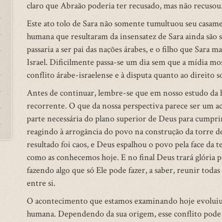
claro que Abraão poderia ter recusado, mas não recusou
Este ato tolo de Sara não somente tumultuou seu casamen
humana que resultaram da insensatez de Sara ainda são s
passaria a ser pai das nações árabes, e o filho que Sara m
Israel. Dificilmente passa-se um dia sem que a mídia mo
conflito árabe-israelense e à disputa quanto ao direito
Antes de continuar, lembre-se que em nosso estudo da
recorrente. O que da nossa perspectiva parece ser um 
parte necessária do plano superior de Deus para cumpri
reagindo à arrogância do povo na construção da torre de
resultado foi caos, e Deus espalhou o povo pela face da t
como as conhecemos hoje. E no final Deus trará glória
fazendo algo que só Ele pode fazer, a saber, reunir tod
entre si.
O acontecimento que estamos examinando hoje evoluiu p
humana. Dependendo da sua origem, esse conflito pode 