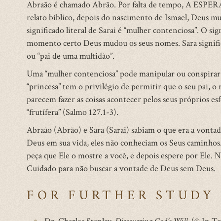
Abraão é chamado Abrão. Por falta de tempo, A ESPER
relato bíblico, depois do nascimento de Ismael, Deus mu
significado literal de Sarai é “mulher contenciosa”. O si
momento certo Deus mudou os seus nomes. Sara significa 
ou “pai de uma multidão”.
Uma “mulher contenciosa” pode manipular ou conspirar p
“princesa” tem o privilégio de permitir que o seu pai, o r
parecem fazer as coisas acontecer pelos seus próprios e
“frutífera” (Salmo 127.1-3).
Abraão (Abrão) e Sara (Sarai) sabiam o que era a vonta
Deus em sua vida, eles não conheciam os Seus caminhos
peça que Ele o mostre a você, e depois espere por Ele. 
Cuidado para não buscar a vontade de Deus sem Deus.
FOR FURTHER STUDY