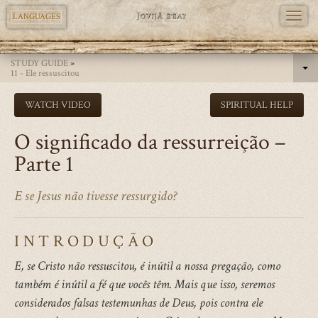
TOGG
LANGUAGES
NAVI
Skip
STUDY GUIDE
»
to
11 - Ele ressuscitou
main
WATCH VIDEO
SPIRITUAL HELP
content
O significado da ressurreição –
Parte 1
E se Jesus não tivesse ressurgido?
INTRODUÇÃO
E, se Cristo não ressuscitou, é inútil a nossa pregação, como
também é inútil a fé que vocês têm. Mais que isso, seremos
considerados falsas testemunhas de Deus, pois contra ele