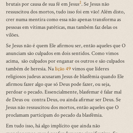
2
brutais por causa de sua fé em Jesus
. Se Jesus não
ressuscitou dos mortos, tudo isso foi em vão! Além disto,
crer numa mentira como essa não apenas transforma as
pessoas em vítimas patéticas, mas também faz delas os
vilões.
Se Jesus não é quem Ele afirmou ser, então aqueles que O
anunciam são culpados em dois sentidos. Como vimos
acima, são culpados por enganar os outros e são culpados
também de heresia. Na
lição 49
vimos que líderes
religiosos judeus acusaram Jesus de blasfêmia quando Ele
afirmou fazer algo que só Deus pode fazer, ou seja,
perdoar o pecado. Essencialmente, blasfemar é falar mal
de Deus ou contra Deus, ou ainda afirmar ser Deus. Se
Jesus não ressuscitou dos mortos, então aqueles que O
proclamam participam do pecado da blasfêmia.
Em tudo isso, há algo implícito que ainda não