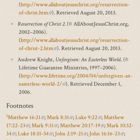
(
http://www.allaboutjesuschrist.org/resurrection-
of-christ.htm
(link
). Retrieved August 20, 2013.
is
Resurrection of Christ 2
. (© AllAboutJesusChrist.org,
external)
2002–2006).
(
http://www.allaboutjesuschrist.org/resurrection-
of-christ-2.htm
(link
). Retrieved August 20, 2013.
is
Andrew Knight,
Unforgiven: An Easterless World
. (©
external)
Lifetime Guarantee Ministries, 1997–2006).
(
http://www.lifetime.org/2004/04/unforgiven-an-
easterless-world-2/
(link
). Retrieved December 1,
2006.
is
external)
Footnotes
1
Matthew 16:21
(link
;
Mark 8:31
(link
;
Luke 9:22
(link
;
Matthew
17:22-23
(link
;
Mark 9:31
is
(link
;
Matthew 20:17-19
is
is
(link
;
Mark 10:32-
34
(link
;
Luke 18:31-34
is
external)
(link
;
is
John 2:19-21
external)
(link
;
John 16:16-23
external)
is
(link
;