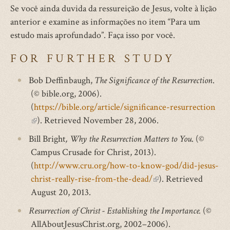
Se você ainda duvida da ressureição de Jesus, volte à lição
anterior e examine as informações no item “Para um
estudo mais aprofundado”. Faça isso por você.
FOR FURTHER STUDY
Bob Deffinbaugh,
The Significance of the Resurrection
.
(© bible.org, 2006).
(
https://bible.org/article/significance-resurrection
(link
). Retrieved November 28, 2006.
is
Bill Bright
, Why the Resurrection Matters to You
. (©
external)
Campus Crusade for Christ, 2013).
(
http://www.cru.org/how-to-know-god/did-jesus-
christ-really-rise-from-the-dead/
(link
). Retrieved
August 20, 2013.
is
external)
Resurrection of Christ - Establishing the Importance.
(©
AllAboutJesusChrist.org, 2002–2006).