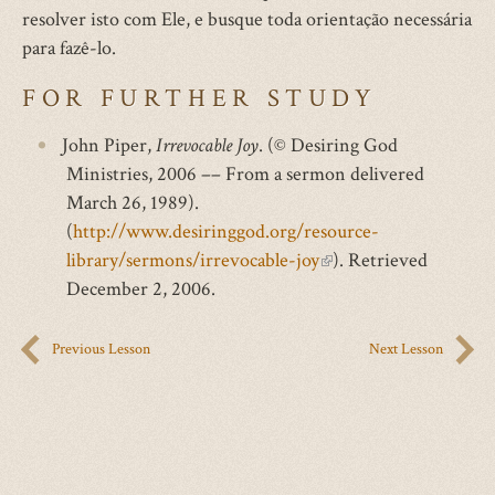
resolver isto com Ele, e busque toda orientação necessária
para fazê-lo.
FOR FURTHER STUDY
John Piper,
Irrevocable Joy
. (© Desiring God
Ministries, 2006 –– From a sermon delivered
March 26, 1989).
(
http://www.desiringgod.org/resource-
library/sermons/irrevocable-joy
(link
). Retrieved
December 2, 2006.
is
external)
Previous Lesson
Next Lesson