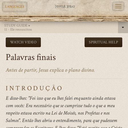
TOGG
LANGUAGES
NAVI
Skip
STUDY GUIDE
»
to
11 - Ele ressuscitou
main
WATCH VIDEO
SPIRITUAL HELP
content
Palavras finais
Antes de partir, Jesus explica o plano divino.
INTRODUÇÃO
E disse-lhes: "Foi isso que eu lhes falei enquanto ainda estava
com vocês: Era necessário que se cumprisse tudo o que a meu
respeito estava escrito na Lei de Moisés, nos Profetas e nos
Salmos". Então lhes abriu o entendimento, para que pudessem
compreender as Escrituras. E lhes disse: "Está escrito que o Cristo