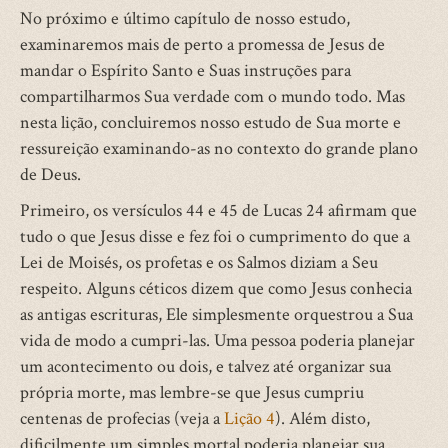
No próximo e último capítulo de nosso estudo,
examinaremos mais de perto a promessa de Jesus de
mandar o Espírito Santo e Suas instruções para
compartilharmos Sua verdade com o mundo todo. Mas
nesta lição, concluiremos nosso estudo de Sua morte e
ressureição examinando-as no contexto do grande plano
de Deus.
Primeiro, os versículos 44 e 45 de Lucas 24 afirmam que
tudo o que Jesus disse e fez foi o cumprimento do que a
Lei de Moisés, os profetas e os Salmos diziam a Seu
respeito. Alguns céticos dizem que como Jesus conhecia
as antigas escrituras, Ele simplesmente orquestrou a Sua
vida de modo a cumpri-las. Uma pessoa poderia planejar
um acontecimento ou dois, e talvez até organizar sua
própria morte, mas lembre-se que Jesus cumpriu
centenas de profecias (veja a
Lição 4
). Além disto,
dificilmente um simples mortal poderia planejar sua