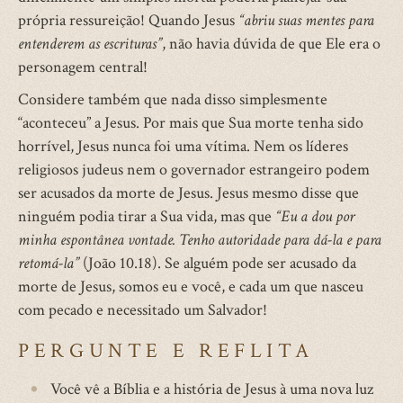
própria ressureição! Quando Jesus
“abriu suas mentes para
entenderem as escrituras”
, não havia dúvida de que Ele era o
personagem central!
Considere também que nada disso simplesmente
“aconteceu” a Jesus. Por mais que Sua morte tenha sido
horrível, Jesus nunca foi uma vítima. Nem os líderes
religiosos judeus nem o governador estrangeiro podem
ser acusados da morte de Jesus. Jesus mesmo disse que
ninguém podia tirar a Sua vida, mas que
“Eu a dou por
minha espontânea vontade. Tenho autoridade para dá-la e para
retomá-la”
(João 10.18). Se alguém pode ser acusado da
morte de Jesus, somos eu e você, e cada um que nasceu
com pecado e necessitado um Salvador!
PERGUNTE E REFLITA
Você vê a Bíblia e a história de Jesus à uma nova luz