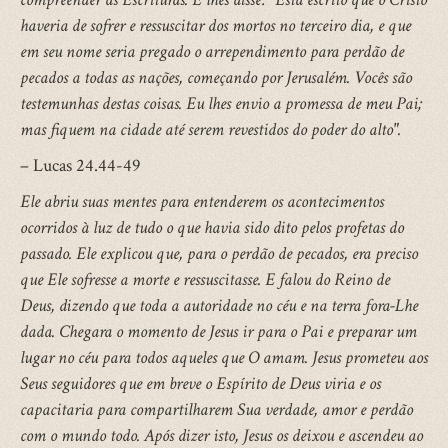
haveria de sofrer e ressuscitar dos mortos no terceiro dia, e que
em seu nome seria pregado o arrependimento para perdão de
pecados a todas as nações, começando por Jerusalém. Vocês são
testemunhas destas coisas. Eu lhes envio a promessa de meu Pai;
mas fiquem na cidade até serem revestidos do poder do alto".
– Lucas 24.44-49
Ele abriu suas mentes para entenderem os acontecimentos
ocorridos à luz de tudo o que havia sido dito pelos profetas do
passado. Ele explicou que, para o perdão de pecados, era preciso
que Ele sofresse a morte e ressuscitasse. E falou do Reino de
Deus, dizendo que toda a autoridade no céu e na terra fora-Lhe
dada. Chegara o momento de Jesus ir para o Pai e preparar um
lugar no céu para todos aqueles que O amam. Jesus prometeu aos
Seus seguidores que em breve o Espírito de Deus viria e os
capacitaria para compartilharem Sua verdade, amor e perdão
com o mundo todo. Após dizer isto, Jesus os deixou e ascendeu ao