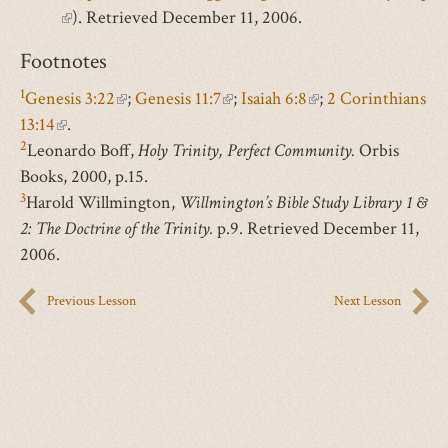
(link
). Retrieved December 11, 2006.
is
Footnotes
external)
1
Genesis 3:22
(link
;
Genesis 11:7
(link
;
Isaiah 6:8
(link
;
2 Corinthians
13:14
(link
.
is
is
is
2
Leonardo Boff,
is
external)
Holy Trinity, Perfect Community.
external)
external)
Orbis
Books, 2000, p.15.
external)
3
Harold Willmington,
Willmington’s Bible Study Library 1 &
2: The Doctrine of the Trinity.
p.9. Retrieved December 11,
2006.
Previous Lesson
Next Lesson