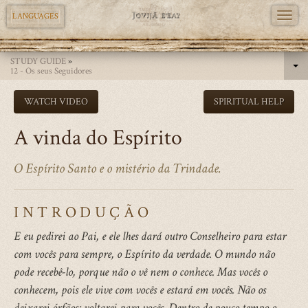
TOGG
LANGUAGES
NAVI
Skip
STUDY GUIDE
»
to
12 - Os seus Seguidores
main
WATCH VIDEO
SPIRITUAL HELP
content
A vinda do Espírito
O Espírito Santo e o mistério da Trindade.
INTRODUÇÃO
E eu pedirei ao Pai, e ele lhes dará outro Conselheiro para estar
com vocês para sempre, o Espírito da verdade. O mundo não
pode recebê-lo, porque não o vê nem o conhece. Mas vocês o
conhecem, pois ele vive com vocês e estará em vocês. Não os
deixarei órfãos; voltarei para vocês. Dentro de pouco tempo o