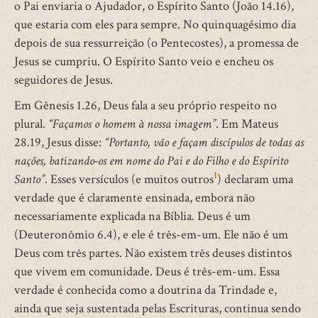
o Pai enviaria o Ajudador, o Espírito Santo (João 14.16),
que estaria com eles para sempre. No quinquagésimo dia
depois de sua ressurreição (o Pentecostes), a promessa de
Jesus se cumpriu. O Espírito Santo veio e encheu os
seguidores de Jesus.
Em Gênesis 1.26, Deus fala a seu próprio respeito no
plural.
“Façamos o homem à nossa imagem”
. Em Mateus
28.19, Jesus disse:
“Portanto, vão e façam discípulos de todas as
nações, batizando-os em nome do Pai e do Filho e do Espírito
1
Santo”
. Esses versículos (e muitos outros
) declaram uma
verdade que é claramente ensinada, embora não
necessariamente explicada na Bíblia. Deus é um
(Deuteronômio 6.4), e ele é três-em-um. Ele não é um
Deus com três partes. Não existem três deuses distintos
que vivem em comunidade. Deus é três-em-um. Essa
verdade é conhecida como a doutrina da Trindade e,
ainda que seja sustentada pelas Escrituras, continua sendo