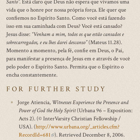
Santo”.
Está claro que Deus não espera que vivamos uma
vida que o honre por nossa própria força. Ele quer que
confiemos no Espírito Santo. Como você está fazendo
isso em sua caminhada com Deus? Você está cansado?
Jesus disse:
“Venham a mim, todos os que estão cansados e
sobrecarregados, e eu lhes darei descanso”
(Mateus 11.28).
Momento a momento, pela fé, confie em Deus, o Pai,
para manifestar a presença de Jesus em e através de você
pelo poder o Espírito Santo. Permita que o Espírito o
encha constantemente.
FOR FURTHER STUDY
Jorge Atiencia,
Witnesses Experience the Presence and
Power of God the Holy Spirit
(Urbana 96 – Exposition:
Acts 2). (© InterVarsity Christian Fellowship /
USA). (
http://www.urbana.org/_articles.cfm?
RecordId=681
(link
). Retrieved December 8, 2006.