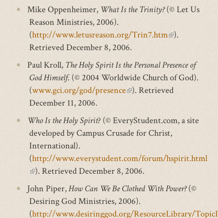
is
Mike Oppenheimer,
What Is the Trinity?
(© Let Us
external)
Reason Ministries, 2006).
(
http://www.letusreason.org/Trin7.htm
(link
).
Retrieved December 8, 2006.
is
external)
Paul Kroll,
The Holy Spirit Is the Personal Presence of
God Himself
. (© 2004 Worldwide Church of God).
(
www.gci.org/god/presence
(link
). Retrieved
December 11, 2006.
is
external)
Who Is the Holy Spirit
? (© EveryStudent.com, a site
developed by Campus Crusade for Christ,
International).
(
http://www.everystudent.com/forum/hspirit.html
(link
). Retrieved December 8, 2006.
is
John Piper,
How Can We Be Clothed With Power?
(©
external)
Desiring God Ministries, 2006).
(
http://www.desiringgod.org/ResourceLibrary/Top