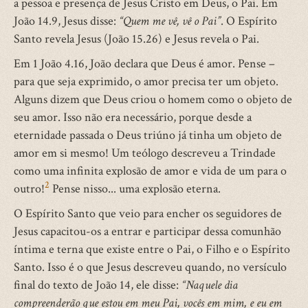
a pessoa e presença de Jesus Cristo em Deus, o Pai. Em
João 14.9, Jesus disse:
“Quem me vê, vê o Pai”
. O Espírito
Santo revela Jesus (João 15.26) e Jesus revela o Pai.
Em 1 João 4.16, João declara que Deus é amor. Pense –
para que seja exprimido, o amor precisa ter um objeto.
Alguns dizem que Deus criou o homem como o objeto de
seu amor. Isso não era necessário, porque desde a
eternidade passada o Deus triúno já tinha um objeto de
amor em si mesmo! Um teólogo descreveu a Trindade
como uma infinita explosão de amor e vida de um para o
2
outro!
Pense nisso... uma explosão eterna.
O Espírito Santo que veio para encher os seguidores de
Jesus capacitou-os a entrar e participar dessa comunhão
íntima e terna que existe entre o Pai, o Filho e o Espírito
Santo. Isso é o que Jesus descreveu quando, no versículo
final do texto de João 14, ele disse:
“Naquele dia
compreenderão que estou em meu Pai, vocês em mim, e eu em