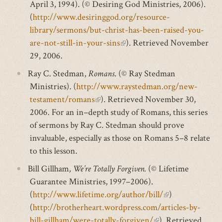
April 3, 1994). (© Desiring God Ministries, 2006).
(
http://www.desiringgod.org/resource-
library/sermons/but-christ-has-been-raised-you-
are-not-still-in-your-sins
(link
). Retrieved November
29, 2006.
is
external)
Ray C. Stedman,
Romans
. (© Ray Stedman
Ministries). (
http://www.raystedman.org/new-
testament/romans
(link
). Retrieved November 30,
2006. For an in–depth study of Romans, this series
is
of sermons by Ray C. Stedman should prove
external)
invaluable, especially as those on Romans 5–8 relate
to this lesson.
Bill Gillham,
We’re Totally Forgiven.
(© Lifetime
Guarantee Ministries, 1997–2006).
(
http://www.lifetime.org/author/bill/
(link
)
(
http://brotherheart.wordpress.com/articles-by-
is
bill-gillham/were-totally-forgiven/
(link
). Retrieved
external)