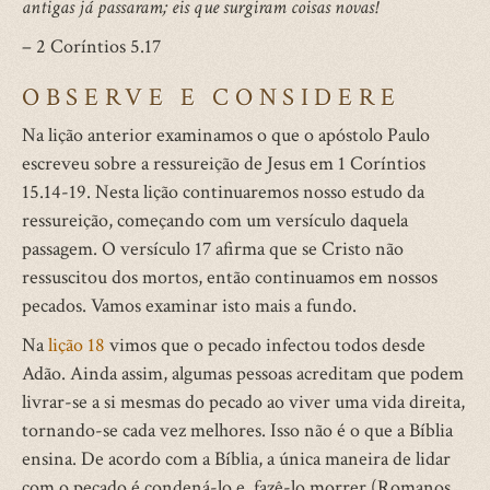
antigas já passaram; eis que surgiram coisas novas!
– 2 Coríntios 5.17
OBSERVE E CONSIDERE
Na lição anterior examinamos o que o apóstolo Paulo
escreveu sobre a ressureição de Jesus em 1 Coríntios
15.14-19. Nesta lição continuaremos nosso estudo da
ressureição, começando com um versículo daquela
passagem. O versículo 17 afirma que se Cristo não
ressuscitou dos mortos, então continuamos em nossos
pecados. Vamos examinar isto mais a fundo.
Na
lição 18
vimos que o pecado infectou todos desde
Adão. Ainda assim, algumas pessoas acreditam que podem
livrar-se a si mesmas do pecado ao viver uma vida direita,
tornando-se cada vez melhores. Isso não é o que a Bíblia
ensina. De acordo com a Bíblia, a única maneira de lidar
com o pecado é condená-lo e fazê-lo morrer (Romanos