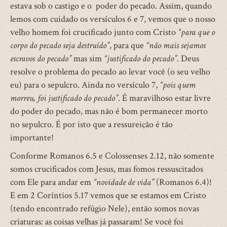
estava sob o castigo e o poder do pecado. Assim, quando
lemos com cuidado os versículos 6 e 7, vemos que o nosso
velho homem foi crucificado junto com Cristo
“para que o
corpo do pecado seja destruído”
, para que
“não mais sejamos
escravos do pecado”
mas sim
“justificado do pecado”
. Deus
resolve o problema do pecado ao levar você (o seu velho
eu) para o sepulcro. Ainda no versículo 7,
“pois quem
morreu, foi justificado do pecado”
. É maravilhoso estar livre
do poder do pecado, mas não é bom permanecer morto
no sepulcro. É por isto que a ressureição é tão
importante!
Conforme Romanos 6.5 e Colossenses 2.12, não somente
somos crucificados com Jesus, mas fomos ressuscitados
com Ele para andar em
“novidade de vida”
(Romanos 6.4)!
E em 2 Coríntios 5.17 vemos que se estamos em Cristo
(tendo encontrado refúgio Nele), então somos novas
criaturas: as coisas velhas já passaram! Se você foi