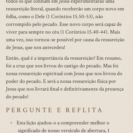
todos os que confiam em Jesus experimentarão uma
ressureição literal, quando receberão um corpo novo em
folha, como o Dele (1 Coríntios 15.50-53), não
corrompido pelo pecado. Esse novo corpo será capaz de
viver para sempre no céu (1 Coríntios 15.40-44). Mais
uma vez, isso tornou-se possível por causa da ressureição
de Jesus, que nos antecedeu!
Então, qual é a importância da ressureição? Em resumo,
foi a cruz que nos livrou do castigo do pecado. Mas foi
nossa ressureição espiritual com Jesus que nos livrou do
poder do pecado. E será a nossa ressureição física por
Jesus que nos livrará final e definitivamente da presença
do pecado!
PERGUNTE E REFLITA
Esta lição ajudou-o a compreender melhor o
significado de nosso versículo de abertura, 1