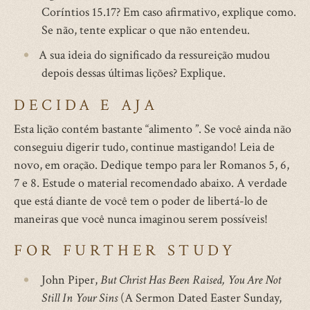
Coríntios 15.17? Em caso afirmativo, explique como.
Se não, tente explicar o que não entendeu.
A sua ideia do significado da ressureição mudou
depois dessas últimas lições? Explique.
DECIDA E AJA
Esta lição contém bastante “alimento ”. Se você ainda não
conseguiu digerir tudo, continue mastigando! Leia de
novo, em oração. Dedique tempo para ler Romanos 5, 6,
7 e 8. Estude o material recomendado abaixo. A verdade
que está diante de você tem o poder de libertá-lo de
maneiras que você nunca imaginou serem possíveis!
FOR FURTHER STUDY
John Piper,
But Christ Has Been Raised, You Are Not
Still In Your Sins
(A Sermon Dated Easter Sunday,