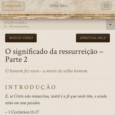
TOGG
LANGUAGES
NAVI
Skip
STUDY GUIDE
»
to
11 - Ele ressuscitou
main
WATCH VIDEO
SPIRITUAL HELP
content
O significado da ressurreição –
Parte 2
O homem fez novo - a morte do velho homem.
INTRODUÇÃO
E, se Cristo não ressuscitou, inútil é a fé que vocês têm, e ainda
estão em seus pecados.
– 1 Coríntios 15.17