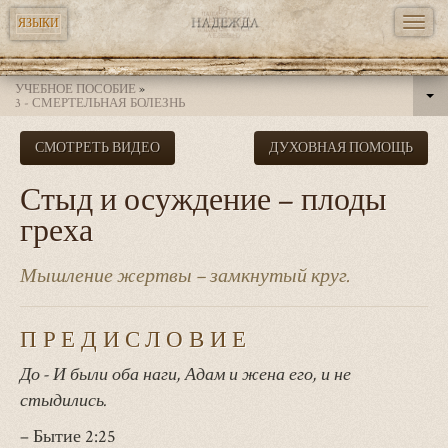
TOGG
ЯЗЫКИ
NAVI
Перейти
УЧЕБНОЕ ПОСОБИЕ
»
к
3 - СМЕРТЕЛЬНАЯ БОЛЕЗНЬ
основному
СМОТРЕТЬ ВИДЕО
ДУХОВНАЯ ПОМОЩЬ
содержанию
Стыд и осуждение – плоды
греха
Мышление жертвы – замкнутый круг.
ПРЕДИСЛОВИЕ
До - И были оба наги, Адам и жена его, и не
стыдились.
– Бытие 2:25