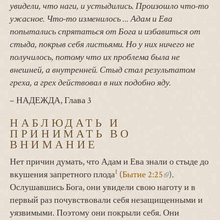
увидели, что наги, и устыдились. Произошло что-то
ужасное. Что-то изменилось … Адам и Ева
попытались спрятаться от Бога и избавиться от
стыда, покрыв себя листьями. Но у них ничего не
получилось, потому что их проблема была не
внешней, а внутренней. Стыд стал результатом
греха, а грех действовал в них подобно яду.
– НАДЕЖДА, Глава 3
НАБЛЮДАТЬ И
ПРИНИМАТЬ ВО
ВНИМАНИЕ
Нет причин думать, что Адам и Ева знали о стыде до
1
вкушения запретного плода
(
Бытие 2:25
(внешняя
).
Ослушавшись Бога, они увидели свою наготу и в
ссылка)
первый раз почувствовали себя незащищенными и
уязвимыми. Поэтому они покрыли себя. Они