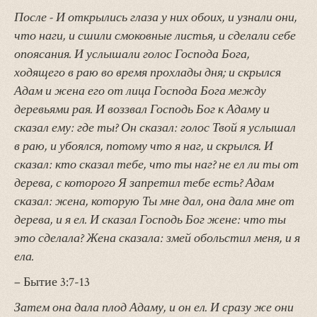
После - И открылись глаза у них обоих, и узнали они,
что наги, и сшили смоковные листья, и сделали себе
опоясания. И услышали голос Господа Бога,
ходящего в раю во время прохлады дня; и скрылся
Адам и жена его от лица Господа Бога между
деревьями рая. И воззвал Господь Бог к Адаму и
сказал ему: где ты? Он сказал: голос Твой я услышал
в раю, и убоялся, потому что я наг, и скрылся. И
сказал: кто сказал тебе, что ты наг? не ел ли ты от
дерева, с которого Я запретил тебе есть? Адам
сказал: жена, которую Ты мне дал, она дала мне от
дерева, и я ел. И сказал Господь Бог жене: что ты
это сделала? Жена сказала: змей обольстил меня, и я
ела.
– Бытие 3:7-13
Затем она дала плод Адаму, и он ел. И сразу же они