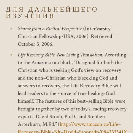
ДЛЯ ДАЛЬНЕЙШЕГО
ИЗУЧЕНИЯ
Shame from a Biblical Perspective
(InterVarsity
Christian Fellowship/USA, 2006). Retrieved
October 5, 2006.
Life Recovery Bible, New Living Translation
. According
to the Amazon.com blurb, “Designed for both the
Christian who is seeking God’s view on recovery
and the non–Christian who is seeking God and
answers to recovery, the Life Recovery Bible will
lead readers to the source of true healing–God
himself. The features of this best–selling Bible were
brought together by two of today’s leading recovery
experts, David Stoop, Ph.D., and Stephen
Arterburn, M.Ed.” (
http://www.amazon.ca/Life–
Recovery–Bible–Nlt–David–Stoop/dp/084233341X