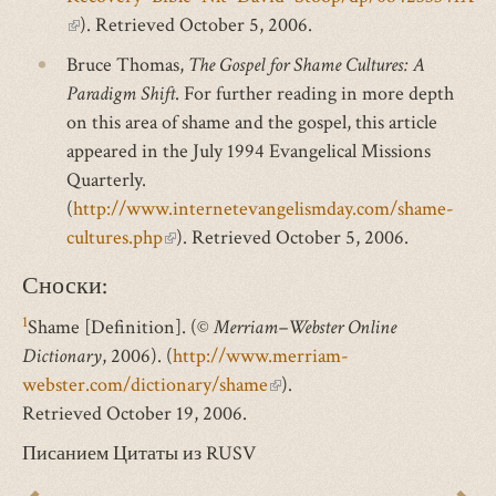
(внешняя
). Retrieved October 5, 2006.
ссылка)
Bruce Thomas,
The Gospel for Shame Cultures: A
Paradigm Shift
. For further reading in more depth
on this area of shame and the gospel, this article
appeared in the July 1994 Evangelical Missions
Quarterly.
(
http://www.internetevangelismday.com/shame-
cultures.php
(внешняя
). Retrieved October 5, 2006.
ссылка)
Сноски:
1
Shame [Definition]. (©
Merriam–Webster Online
Dictionary
, 2006). (
http://www.merriam-
webster.com/dictionary/shame
(внешняя
).
Retrieved October 19, 2006.
ссылка)
Писанием Цитаты из RUSV