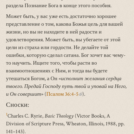
раздела Познание Бога в конце этого пособия.
Может быть, у вас уже есть достаточно хорошее
представление о том, какова Божья цель для вашей
жизни, но вы не находите в ней радости и
удовлетворения. Может быть, вы убегаете от этой
цели из страха или гордости. Не делайте той
ошибки, которую сделал сатана. Бог хочет вас чему-
то научить. Ищите того, чтобы расти во
взаимоотношениях с Ним, и тогда вы будете
утешаться Богом, а Он «
исполнит желания сердца
твоего. Предай Господу путь твой и уповай на Него,
и Он совершит
» (
Псалом 36:4-5
(внешняя
).
ссылка)
Сноски:
1
Charles C. Ryrie,
Basic Theology
(Victor Books, A
Division of Scripture Press, Wheaton, Illinois, 1988, pp.
141–143).