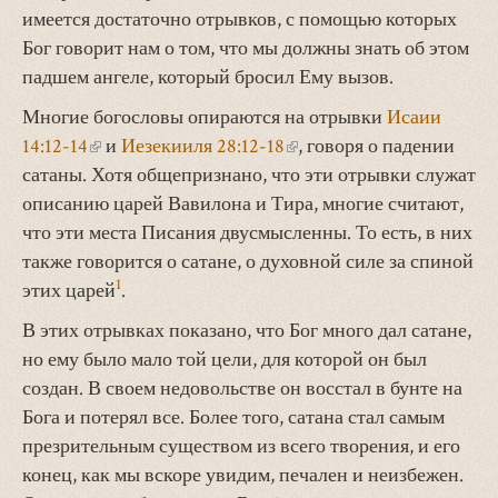
имеется достаточно отрывков, с помощью которых
Бог говорит нам о том, что мы должны знать об этом
падшем ангеле, который бросил Ему вызов.
Многие богословы опираются на отрывки
Исаии
14:12-14
(внешняя
и
Иезекииля 28:12-18
(внешняя
, говоря о падении
сатаны. Хотя общепризнано, что эти отрывки служат
ссылка)
ссылка)
описанию царей Вавилона и Тира, многие считают,
что эти места Писания двусмысленны. То есть, в них
также говорится о сатане, о духовной силе за спиной
1
этих царей
.
В этих отрывках показано, что Бог много дал сатане,
но ему было мало той цели, для которой он был
создан. В своем недовольстве он восстал в бунте на
Бога и потерял все. Более того, сатана стал самым
презрительным существом из всего творения, и его
конец, как мы вскоре увидим, печален и неизбежен.