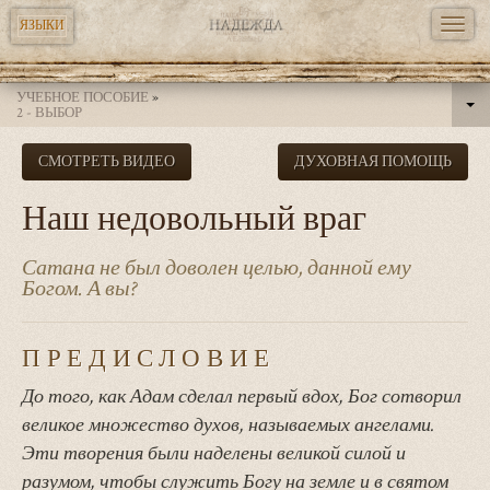
TOGG
ЯЗЫКИ
NAVI
Перейти
УЧЕБНОЕ ПОСОБИЕ
»
к
2 - ВЫБОР
основному
СМОТРЕТЬ ВИДЕО
ДУХОВНАЯ ПОМОЩЬ
содержанию
Наш недовольный враг
Сатана не был доволен целью, данной ему
Богом. А вы?
ПРЕДИСЛОВИЕ
До того, как Адам сделал первый вдох, Бог сотворил
великое множество духов, называемых ангелами.
Эти творения были наделены великой силой и
разумом, чтобы служить Богу на земле и в святом