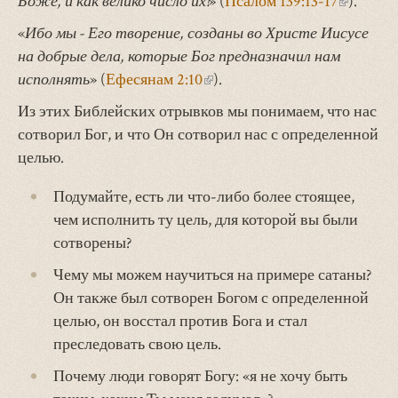
Боже, и как велико число их!
» (
Псалом 139:13-17
(внешня
).
ссылка)
«
Ибо мы - Его творение, созданы во Христе Иисусе
на добрые дела, которые Бог предназначил нам
исполнять
» (
Ефесянам 2:10
(внешняя
).
ссылка)
Из этих Библейских отрывков мы понимаем, что нас
сотворил Бог, и что Он сотворил нас с определенной
целью.
Подумайте, есть ли что-либо более стоящее,
чем исполнить ту цель, для которой вы были
сотворены?
Чему мы можем научиться на примере сатаны?
Он также был сотворен Богом с определенной
целью, он восстал против Бога и стал
преследовать свою цель.
Почему люди говорят Богу: «я не хочу быть