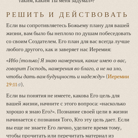
таким, каким Ты меня задумал»?
РЕШИТЬ И ДЕЙСТВОВАТЬ
Если вы сопротивляетесь Божьему плану для вашей
жизни, вам было бы неплохо по душам побеседовать
со своим Создателем. Его план для вас всегда лучше
любого другого, как и заверяет нас Иеремия:
«
Ибо [только] Я знаю намерения, какие имею о вас,
говорит Господь, намерения во благо, а не на зло,
чтобы дать вам будущность и надежду
» (
Иеремии
29:11
(внешняя
).
ссылка)
Если вы понятия не имеете, какова Его цель для
вашей жизни, начните с этого вопроса: «насколько
хорошо я знаю Его?». Познание своей цели в жизни
начинается с познания Того, Кто эту цель дает. Если
вы еще не знаете Его лично, уделите время тому,
чтобы прочитать или перечитать материал из