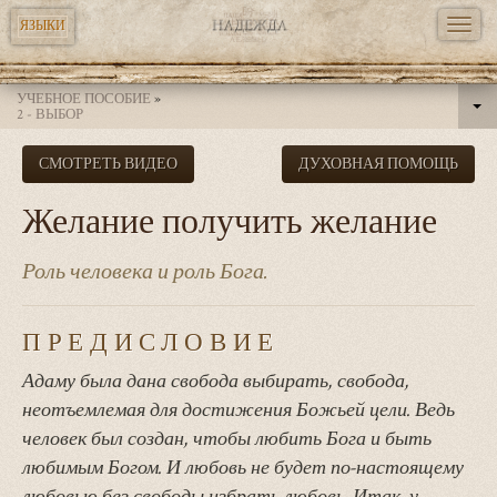
TOGG
ЯЗЫКИ
NAVI
Перейти
УЧЕБНОЕ ПОСОБИЕ
»
к
2 - ВЫБОР
основному
СМОТРЕТЬ ВИДЕО
ДУХОВНАЯ ПОМОЩЬ
содержанию
Желание получить желание
Роль человека и роль Бога.
ПРЕДИСЛОВИЕ
Адаму была дана свобода выбирать, свобода,
неотъемлемая для достижения Божьей цели. Ведь
человек был создан, чтобы любить Бога и быть
любимым Богом. И любовь не будет по-настоящему
любовью без свободы избрать любовь. Итак, у