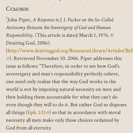
Ссылки:
1
John Piper,
A Response to J. I. Packer on the So–Called
Antinomy Between the Sovereignty of God and Human
Responsibility
. (This article is dated March 1, 1976. ©
Desiring God, 2006).
(
http://www.desiringgod.org/ResourceLibrary/Articles/
(внешняя
). Retrieved November 10. 2006. Piper addresses this
ссылка)
issue as follows: “Therefore, in order to see how God’s
sovereignty and man’s responsibility perfectly cohere,
one need only realize that the way God works in the
world is not by imposing natural necessity on men and
then holding them accountable for what they can’t do
even though they will to do it. But rather God so disposes
all things (
Eph. 1:11
(внешняя
) so that in accordance with moral
necessity all men make only those choices ordained by
ссылка)
God from all eternity.