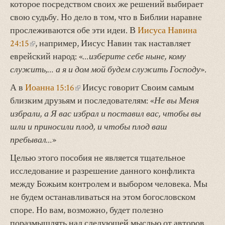
которое посредством своих же решений выбирает
свою судьбу. Но дело в том, что в Библии наравне
прослеживаются обе эти идеи. В
Иисуса Навина
24:15
(внешняя
, например, Иисус Навин так наставляет
еврейский народ: «
ссылка)
…изберите себе ныне, кому
служить,… а я и дом мой будем служить Господу
».
А в
Иоанна 15:16
(внешняя
Иисус говорит Своим самым
близким друзьям и последователям: «
ссылка)
Не вы Меня
избрали, а Я вас избрал и поставил вас, чтобы вы
шли и приносили плод, и чтобы плод ваш
пребывал…
»
Целью этого пособия не является тщательное
исследование и разрешение данного конфликта
между Божьим контролем и выбором человека. Мы
не будем останавливаться на этом богословском
споре. Но вам, возможно, будет полезно
поразмышлять над следующей мыслью от авторов