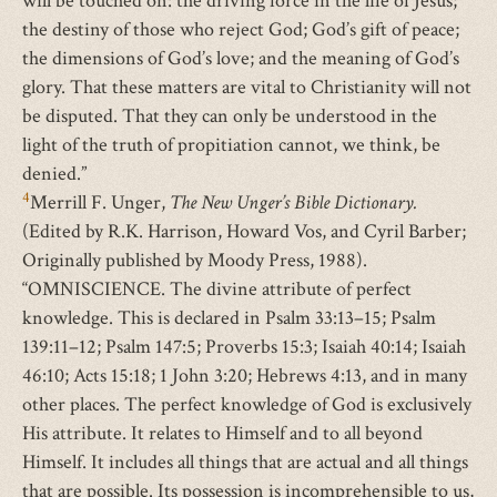
will be touched on: the driving force in the life of Jesus;
the destiny of those who reject God; God’s gift of peace;
the dimensions of God’s love; and the meaning of God’s
glory. That these matters are vital to Christianity will not
be disputed. That they can only be understood in the
light of the truth of propitiation cannot, we think, be
denied.”
4
Merrill F. Unger,
The New Unger’s Bible Dictionary.
(Edited by R.K. Harrison, Howard Vos, and Cyril Barber;
Originally published by Moody Press, 1988).
“OMNISCIENCE. The divine attribute of perfect
knowledge. This is declared in Psalm 33:13–15; Psalm
139:11–12; Psalm 147:5; Proverbs 15:3; Isaiah 40:14; Isaiah
46:10; Acts 15:18; 1 John 3:20; Hebrews 4:13, and in many
other places. The perfect knowledge of God is exclusively
His attribute. It relates to Himself and to all beyond
Himself. It includes all things that are actual and all things
that are possible. Its possession is incomprehensible to us,