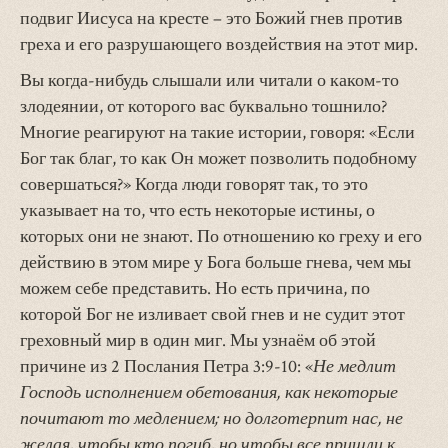
подвиг Иисуса на кресте – это Божий гнев против
греха и его разрушающего воздействия на этот мир.
Вы когда-нибудь слышали или читали о каком-то
злодеянии, от которого вас буквально тошнило?
Многие реагируют на такие истории, говоря: «Если
Бог так благ, то как Он может позволить подобному
совершаться?» Когда люди говорят так, то это
указывает на то, что есть некоторые истины, о
которых они не знают. По отношению ко греху и его
действию в этом мире у Бога больше гнева, чем мы
можем себе представить. Но есть причина, по
которой Бог не изливает свой гнев и не судит этот
греховный мир в один миг. Мы узнаём об этой
причине из 2 Послания Петра 3:9-10: «
Не медлит
Господь исполнением обетования, как некоторые
почитают то медлением; но долготерпит нас, не
желая, чтобы кто погиб, но чтобы все пришли к