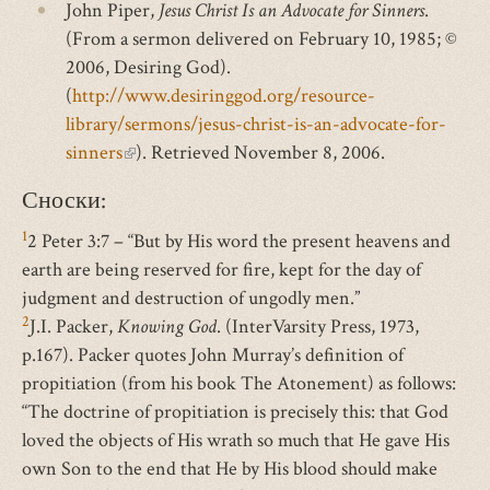
John Piper,
Jesus Christ Is an Advocate for Sinners
.
(From a sermon delivered on February 10, 1985; ©
2006, Desiring God).
(
http://www.desiringgod.org/resource-
library/sermons/jesus-christ-is-an-advocate-for-
sinners
(внешняя
). Retrieved November 8, 2006.
ссылка)
Сноски:
1
2 Peter 3:7 – “But by His word the present heavens and
earth are being reserved for fire, kept for the day of
judgment and destruction of ungodly men.”
2
J.I. Packer,
Knowing God
. (InterVarsity Press, 1973,
p.167). Packer quotes John Murray’s definition of
propitiation (from his book The Atonement) as follows:
“The doctrine of propitiation is precisely this: that God
loved the objects of His wrath so much that He gave His
own Son to the end that He by His blood should make