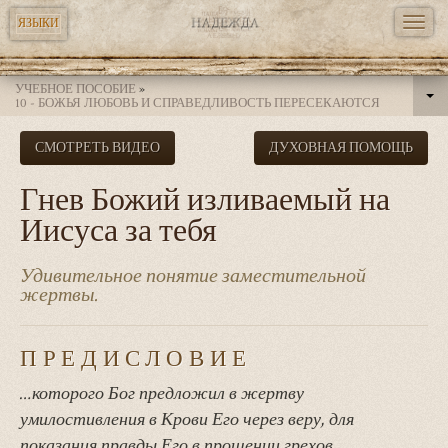
TOGG
ЯЗЫКИ
NAVI
Перейти
УЧЕБНОЕ ПОСОБИЕ
»
к
10 - БОЖЬЯ ЛЮБОВЬ И СПРАВЕДЛИВОСТЬ ПЕРЕСЕКАЮТСЯ
основному
СМОТРЕТЬ ВИДЕО
ДУХОВНАЯ ПОМОЩЬ
содержанию
Гнев Божий изливаемый на
Иисуса за тебя
Удивительное понятие заместительной
жертвы.
ПРЕДИСЛОВИЕ
…которого Бог предложил в жертву
умилостивления в Крови Его через веру, для
показания правды Его в прощении грехов,