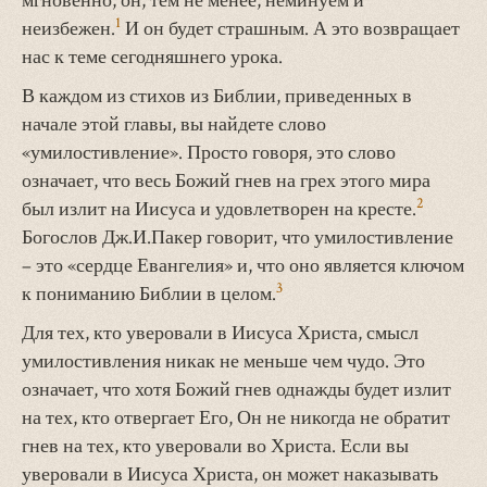
мгновенно, он, тем не менее, неминуем и
1
неизбежен.
И он будет страшным. А это возвращает
нас к теме сегодняшнего урока.
В каждом из стихов из Библии, приведенных в
начале этой главы, вы найдете слово
«умилостивление». Просто говоря, это слово
означает, что весь Божий гнев на грех этого мира
2
был излит на Иисуса и удовлетворен на кресте.
Богослов Дж.И.Пакер говорит, что умилостивление
– это «сердце Евангелия» и, что оно является ключом
3
к пониманию Библии в целом.
Для тех, кто уверовали в Иисуса Христа, смысл
умилостивления никак не меньше чем чудо. Это
означает, что хотя Божий гнев однажды будет излит
на тех, кто отвергает Его, Он не никогда не обратит
гнев на тех, кто уверовали во Христа. Если вы
уверовали в Иисуса Христа, он может наказывать