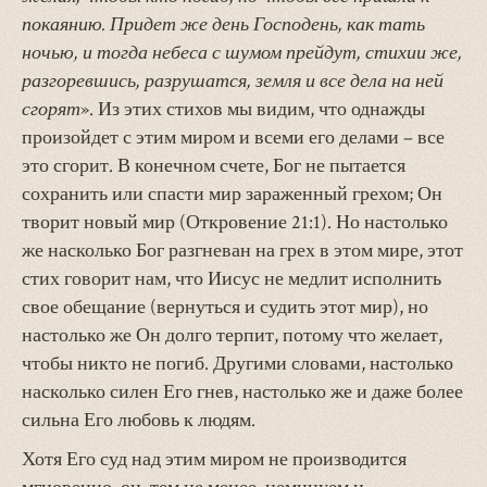
покаянию. Придет же день Господень, как тать
ночью, и тогда небеса с шумом прейдут, стихии же,
разгоревшись, разрушатся, земля и все дела на ней
сгорят
». Из этих стихов мы видим, что однажды
произойдет с этим миром и всеми его делами – все
это сгорит. В конечном счете, Бог не пытается
сохранить или спасти мир зараженный грехом; Он
творит новый мир (Откровение 21:1). Но настолько
же насколько Бог разгневан на грех в этом мире, этот
стих говорит нам, что Иисус не медлит исполнить
свое обещание (вернуться и судить этот мир), но
настолько же Он долго терпит, потому что желает,
чтобы никто не погиб. Другими словами, настолько
насколько силен Его гнев, настолько же и даже более
сильна Его любовь к людям.
Хотя Его суд над этим миром не производится