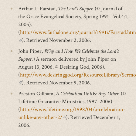
Arthur L. Farstad,
The Lord’s Supper.
(© Journal of
the Grace Evangelical Society, Spring 1991– Vol.4:1,
2005).
(
http://www.faithalone.org/journal/1991i/Farstad.htm
(внешняя
). Retrieved November 2, 2006.
ссылка)
John Piper,
Why and How We Celebrate the Lord’s
Supper
. (A sermon delivered by John Piper on
August 13, 2006. © Desiring God, 2006).
(
http://www.desiringgod.org/ResourceLibrary/Ser
(внешняя
). Retrieved November 9, 2006.
ссылка)
Preston Gillham,
A Celebration Unlike Any Other
. (©
Lifetime Guarantee Ministries, 1997–2006).
(
http://www.lifetime.org/1998/04/a-celebration-
unlike-any-other-2/
(внешняя
). Retrieved December 1,
2006.
ссылка)