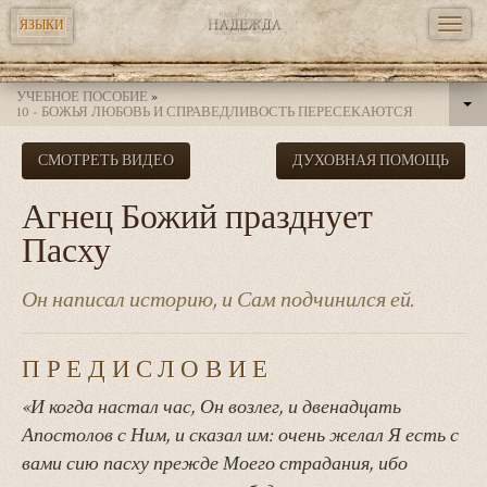
TOGG
ЯЗЫКИ
NAVI
Перейти
УЧЕБНОЕ ПОСОБИЕ
»
к
10 - БОЖЬЯ ЛЮБОВЬ И СПРАВЕДЛИВОСТЬ ПЕРЕСЕКАЮТСЯ
основному
СМОТРЕТЬ ВИДЕО
ДУХОВНАЯ ПОМОЩЬ
содержанию
Агнец Божий празднует
Пасху
Он написал историю, и Сам подчинился ей.
ПРЕДИСЛОВИЕ
«И когда настал час, Он возлег, и двенадцать
Апостолов с Ним, и сказал им: очень желал Я есть с
вами сию пасху прежде Моего страдания, ибо