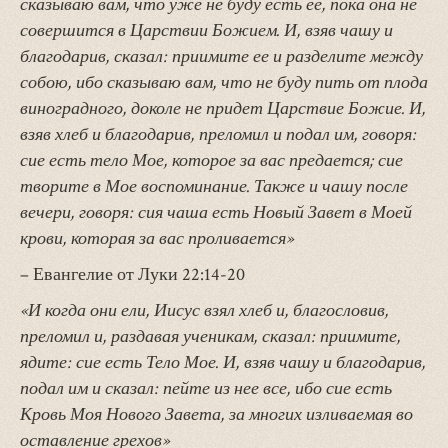
сказываю вам, что уже не буду есть ее, пока она не
совершится в Царствии Божием. И, взяв чашу и
благодарив, сказал: приимите ее и разделите между
собою, ибо сказываю вам, что не буду пить от плода
виноградного, доколе не придет Царствие Божие. И,
взяв хлеб и благодарив, преломил и подал им, говоря:
сие есть тело Мое, которое за вас предается; сие
творите в Мое воспоминание. Также и чашу после
вечери, говоря: сия чаша есть Новый Завет в Моей
крови, которая за вас проливается»
– Евангелие от Луки 22:14-20
«И когда они ели, Иисус взял хлеб и, благословив,
преломил и, раздавая ученикам, сказал: приимите,
ядите: сие есть Тело Мое. И, взяв чашу и благодарив,
подал им и сказал: пейте из нее все, ибо сие есть
Кровь Моя Нового Завета, за многих изливаемая во
оставление грехов»