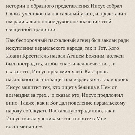
истории и образного представления Иисус собрал
Своих учеников на пасхальный ужин, и представил
им радикально новое духовное значение этой
священной традиции.
Как беспорочный пасхальный агнец был заклан ради
искупления израильского народа, так и Тот, Кого
Иоанн Креститель назвал Агнцем Божиим, должен
был пострадать, чтобы спасти человечество… и
сказал это, Иисус преломил хлеб. Как кровь
пасхального агнца защитила израильтян, так и кровь
Иисус защитит тех, кто ищет убежища в Нем от
возмездия за грех… и сказал это, Иисус предложил
вино. Также, как и Бог дал повеление израильскому
народу соблюдать Пасхальную традицию, так и
Иисус сказал ученикам «сие творите в Мое
воспоминание».