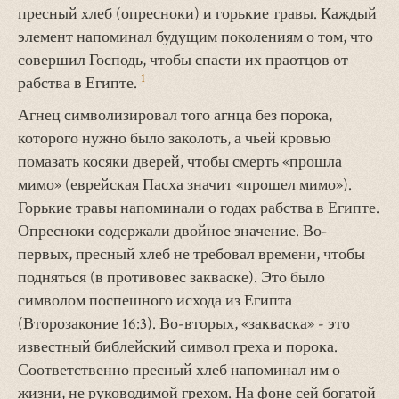
пресный хлеб (опресноки) и горькие травы. Каждый
элемент напоминал будущим поколениям о том, что
совершил Господь, чтобы спасти их праотцов от
1
рабства в Египте.
Агнец символизировал того агнца без порока,
которого нужно было заколоть, а чьей кровью
помазать косяки дверей, чтобы смерть «прошла
мимо» (еврейская Пасха значит «прошел мимо»).
Горькие травы напоминали о годах рабства в Египте.
Опресноки содержали двойное значение. Во-
первых, пресный хлеб не требовал времени, чтобы
подняться (в противовес закваске). Это было
символом поспешного исхода из Египта
(Второзаконие 16:3). Во-вторых, «закваска» - это
известный библейский символ греха и порока.
Соответственно пресный хлеб напоминал им о
жизни, не руководимой грехом. На фоне сей богатой