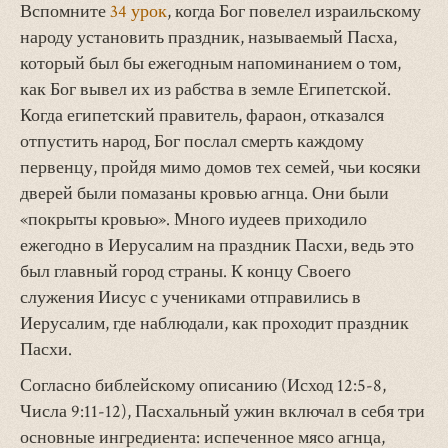
Вспомните
34 урок
, когда Бог повелел израильскому
народу установить праздник, называемый Пасха,
который был бы ежегодным напоминанием о том,
как Бог вывел их из рабства в земле Египетской.
Когда египетский правитель, фараон, отказался
отпустить народ, Бог послал смерть каждому
первенцу, пройдя мимо домов тех семей, чьи косяки
дверей были помазаны кровью агнца. Они были
«покрыты кровью». Много иудеев приходило
ежегодно в Иерусалим на праздник Пасхи, ведь это
был главный город страны. К концу Своего
служения Иисус с учениками отправились в
Иерусалим, где наблюдали, как проходит праздник
Пасхи.
Согласно библейскому описанию (Исход 12:5-8,
Числа 9:11-12), Пасхальный ужин включал в себя три
основные ингредиента: испеченное мясо агнца,