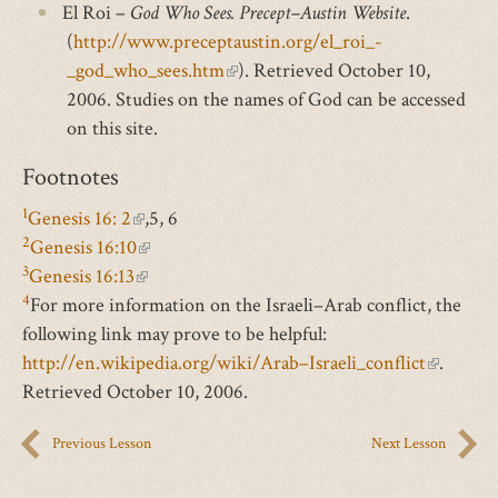
El Roi –
God Who Sees. Precept–Austin Website
.
(
http://www.preceptaustin.org/el_roi_-
_god_who_sees.htm
(link
). Retrieved October 10,
2006. Studies on the names of God can be accessed
is
on this site.
external)
Footnotes
1
Genesis 16: 2
(link
,5, 6
2
Genesis 16:10
is
(link
3
Genesis 16:13
external)
(link
is
4
For more information on the Israeli–Arab conflict, the
is
external)
following link may prove to be helpful:
external)
http://en.wikipedia.org/wiki/Arab–Israeli_conflict
(link
.
Retrieved October 10, 2006.
is
external)
Previous Lesson
Next Lesson