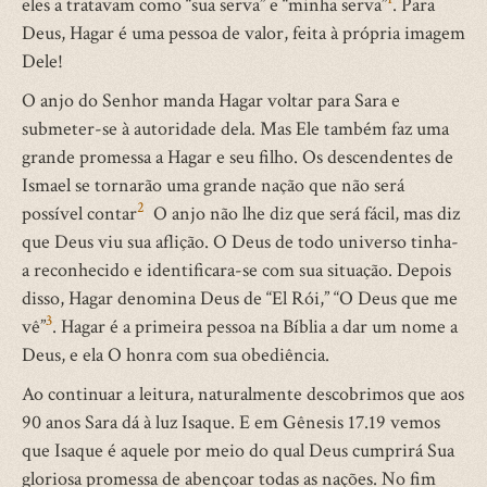
eles a tratavam como “sua serva” e “minha serva”
. Para
Deus, Hagar é uma pessoa de valor, feita à própria imagem
Dele!
O anjo do Senhor manda Hagar voltar para Sara e
submeter-se à autoridade dela. Mas Ele também faz uma
grande promessa a Hagar e seu filho. Os descendentes de
Ismael se tornarão uma grande nação que não será
2
possível contar
O anjo não lhe diz que será fácil, mas diz
que Deus viu sua aflição. O Deus de todo universo tinha-
a reconhecido e identificara-se com sua situação. Depois
disso, Hagar denomina Deus de “El Rói,” “O Deus que me
3
vê”
. Hagar é a primeira pessoa na Bíblia a dar um nome a
Deus, e ela O honra com sua obediência.
Ao continuar a leitura, naturalmente descobrimos que aos
90 anos Sara dá à luz Isaque. E em Gênesis 17.19 vemos
que Isaque é aquele por meio do qual Deus cumprirá Sua
gloriosa promessa de abençoar todas as nações. No fim