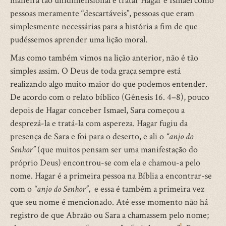
maneira tão unidimensional é tratar Hagar e Ismael como
pessoas meramente “descartáveis”, pessoas que eram
simplesmente necessárias para a história a fim de que
pudéssemos aprender uma lição moral.
Mas como também vimos na lição anterior, não é tão
simples assim. O Deus de toda graça sempre está
realizando algo muito maior do que podemos entender.
De acordo com o relato bíblico (Gênesis 16. 4–8), pouco
depois de Hagar conceber Ismael, Sara começou a
desprezá-la e tratá-la com aspereza. Hagar fugiu da
presença de Sara e foi para o deserto, e ali o
“anjo do
Senhor”
(que muitos pensam ser uma manifestação do
próprio Deus) encontrou-se com ela e chamou-a pelo
nome. Hagar é a primeira pessoa na Bíblia a encontrar-se
com o
“anjo do Senhor”
, e essa é também a primeira vez
que seu nome é mencionado. Até esse momento não há
registro de que Abraão ou Sara a chamassem pelo nome;
1