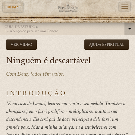
TOGG
IDIOMAS
NAVI
Skip
GUIA DE ESTUDO
»
to
5 - Abençoado para ser uma Bênção
main
VER VIDEO
AJUDA ESPIRITUAL
content
Ninguém é descartável
Com Deus, todos têm valor.
INTRODUÇÃO
“E no caso de Ismael, levarei em conta o seu pedido. Também o
abençoarei; eu o farei prolífero e multiplicarei muito a sua
descendência. Ele será pai de doze príncipes e dele farei um
grande povo. Mas a minha aliança, eu a estabelecerei com
Isaque, filho que Sara lhe dará no ano que vem, por esta época."