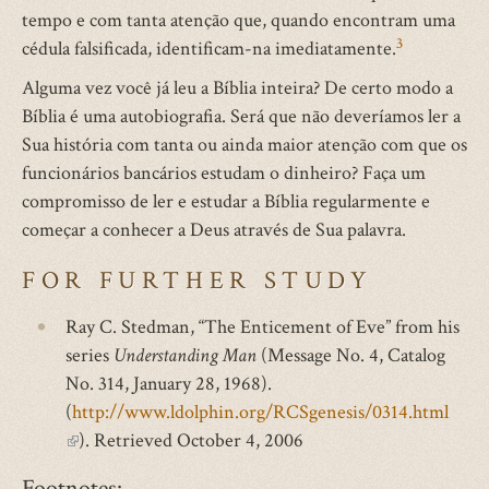
tempo e com tanta atenção que, quando encontram uma
3
cédula falsificada, identificam-na imediatamente.
Alguma vez você já leu a Bíblia inteira? De certo modo a
Bíblia é uma autobiografia. Será que não deveríamos ler a
Sua história com tanta ou ainda maior atenção com que os
funcionários bancários estudam o dinheiro? Faça um
compromisso de ler e estudar a Bíblia regularmente e
começar a conhecer a Deus através de Sua palavra.
FOR FURTHER STUDY
Ray C. Stedman, “The Enticement of Eve” from his
series
Understanding Man
(Message No. 4, Catalog
No. 314, January 28, 1968).
(
http://www.ldolphin.org/RCSgenesis/0314.html
(link
). Retrieved October 4, 2006
is
Footnotes: