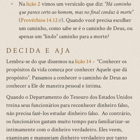
Na
lição 2
vimos um versículo que diz:
“Há caminho
que parece certo ao homem, mas no final conduz à morte”
(
Provérbios 14.12
(link
). Quando você precisa escolher
um caminho, como sabe se é o caminho de Deus, ou
is
apenas um “lindo” caminho para a morte?
external)
DECIDA E AJA
Lembra-se do que dissemos na
lição 14
- “Conhecer os
propósitos da vida começa por conhecer Aquele que dá
propósito”. Passamos a conhecer o caminho de Deus ao
conhecer a Ele de maneira pessoal e íntima.
Quando o Departamento do Tesouro dos Estados Unidos
treina seus funcionários para reconhecer dinheiro falso,
não precisa fazê-los estudar dinheiro falso. Ao contrário,
os funcionários gastam muito tempo para familiarizar-se
intimamente com o dinheiro verdadeiro. Eles veem,
examinam e manuseiam dinheiro verdadeiro por tanto