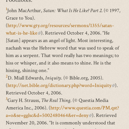
external)
1
John MacArthur,
Satan: What Is He Like? Part 2
. (© 1997,
Grace to You).
(
http://www.gty.org/resources/sermons/1355/satan-
what-is-he-like
(link
). Retrieved October 4, 2006. “He
[Satan] appears as an angel of light. Most interesting,
is
nachash was the Hebrew word that was used to speak of
external)
him as a serpent. That word really has two meanings; to
hiss or whisper, and it also means to shine. He is the
hissing, shining one.”
2
D. Miall Edwards,
Iniquity
. (© Bible.org, 2005).
(
http://net.bible.org/dictionary.php?word=Iniquity
(link
).
Retrieved October 4, 2006.
is
3
Gary H. Strauss,
The Real Thing
. (© Questia Media
external
America Inc., 2006). (
http://www.questia.com/PM.qst?
a=o&se=gglsc&d=5002480464&er=deny
(link
). Retrieved
November 20, 2006. “It is commonly understood that
is