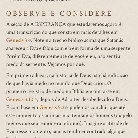
OBSERVE E CONSIDERE
A seção de A ESPERANÇA que estudaremos agora é
uma transcrição do que consta em mais detalhes em
Gênesis 3
(link
. Note no trecho bíblico acima que Satanás
apareceu a Eva e falou com ela em forma de uma serpente.
is
Porém Eva, diferentemente de você e eu, não sentiu
external)
medo da serpente. Vejamos por quê.
Em primeiro lugar, na história de Deus não há indicação
de que havia medo no mundo que Deus criou. O
primeiro registro de medo na Bíblia encontra-se em
Gênesis 3.10
(link
, depois de Adão ter desobedecido a Deus.
E com base em
is
Gênesis 9.2
(link
podemos concluir que até
este momento os animais não temiam os homens (ou pelo
external)
is
menos que seu temor era mínimo). Imagine a atitude de
external)
Eva nesse momento, jamais tendo encontrado algo que