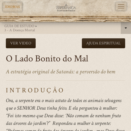
TOGG
IDIOMAS
NAVI
Skip
GUIA DE ESTUDO
»
to
3 - A Doença Mortal
main
VER VIDEO
AJUDA ESPIRITUAL
content
O Lado Bonito do Mal
A estratégia original de Satanás: a perversão do bem
INTRODUÇÃO
Ora, a serpente era o mais astuto de todos os animais selvagens
que o SENHOR Deus tinha feito. E ela perguntou à mulher:
“Foi isto mesmo que Deus disse: ‘Não comam de nenhum fruto
das árvores do jardim’?” Respondeu a mulher à serpente:
“Podemos comer do fruto das árvores do jardim, mas Deus disse: