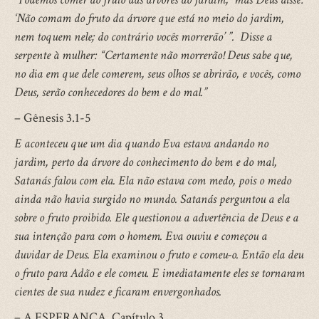
‘Não comam do fruto da árvore que está no meio do jardim,
nem toquem nele; do contrário vocês morrerão’ ”. Disse a
serpente à mulher: “Certamente não morrerão! Deus sabe que,
no dia em que dele comerem, seus olhos se abrirão, e vocês, como
Deus, serão conhecedores do bem e do mal.”
– Gênesis 3.1-5
E aconteceu que um dia quando Eva estava andando no
jardim, perto da árvore do conhecimento do bem e do mal,
Satanás falou com ela. Ela não estava com medo, pois o medo
ainda não havia surgido no mundo. Satanás perguntou a ela
sobre o fruto proibido. Ele questionou a advertência de Deus e a
sua intenção para com o homem. Eva ouviu e começou a
duvidar de Deus. Ela examinou o fruto e comeu-o. Então ela deu
o fruto para Adão e ele comeu. E imediatamente eles se tornaram
cientes de sua nudez e ficaram envergonhados.
– A ESPERANÇA, Capítulo 3