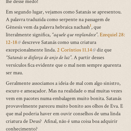
lhe desse medo!
Em segundo lugar, vejamos como Satanás se apresentou.
A palavra traduzida como serpente na passagem de
1
Gênesis vem da palavra hebraica nachash
, que
literalmente significa,
“aquele que resplandece”
.
Ezequiel 28:
12-18
(link
descreve Satanás como uma criatura
excepcionalmente linda.
is
2 Coríntios 11.14
(link
diz que
“Satanás se disfarça de anjo de luz”
external)
. A partir desses
is
versículos fica evidente que o mal nem sempre aparenta
external)
ser mau.
Geralmente associamos a ideia de mal com algo sinistro,
escuro e ameaçador. Mas na realidade o mal muitas vezes
vem em pacotes numa embalagem muito bonita. Satanás
provavelmente pareceu muito bonito aos olhos de Eva. E
que mal poderia haver em ouvir conselhos de uma linda
criatura de Deus? Afinal, não é uma coisa boa adquirir
conhecimento?