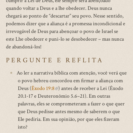
cumprir a Lei de Deus, ele sempre será abençoado
quando voltar a Deus e a lhe obedecer. Deus nunca
chegará ao ponto de “descartar” seu povo. Nesse sentido,
podemos dizer que a aliança é a promessa incondicional e
irrevogável de Deus para abençoar o povo de Israel se
este Lhe obedecer e puni-lo se desobedecer – mas nunca
de abandoná-los!
PERGUNTE E REFLITA
Ao ler a narrativa bíblica com atenção, você verá que
o povo hebreu concordou em firmar a aliança com
Deus (
Êxodo 19:8
(link
) antes de receber a Lei (Êxodo
20.1-17 e Deuteronômio 5.6–21). Em outras
is
palavras, eles se comprometeram a fazer o que quer
external)
que Deus pedisse antes mesmo de saberem o que
Ele pediria. Em sua opinião, por que eles fizeram
isto?