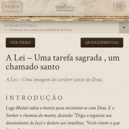
TOGG
IDIOMAS
NAVI
Skip
GUIA DE ESTUDO
»
to
7 - Chamado para andar nos caminhos de Deus
main
VER VIDEO
AJUDA ESPIRITUAL
content
A Lei – Uma tarefa sagrada , um
chamado santo
A Lei – Uma imagem do caráter santo de Deus.
INTRODUÇÃO
Logo Moisés subiu o monte para encontrar-se com Deus. E o
Senhor o chamou do monte, dizendo: "Diga o seguinte aos
descendentes de Jacó e declare aos israelitas: ‘Vocês viram o que