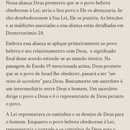
Nessa aliança Deus prometeu que se o povo hebreu
obedecesse à Lei, seria o Seu povo e Ele os abençoaria. Se
eles desobedecessem à Sua Lei, Ele os puniria. As bênçãos
e as maldições associadas a essa aliança estão detalhadas em
Deuteronômio 28.
Embora essa aliança se aplique primeiramente ao povo
hebreu e seu relacionamento com Deus, o significado
final desse acordo estende-se ao mundo inteiro. Na
passagem de Êxodo 19 mencionada acima, Deus promete
que se o povo de Israel lhe obedecer, passará a ser
“um
reino de sacerdotes”
para Deus. Basicamente um sacerdote é
um intermediário entre Deus e homem. Um sacerdote
dirige o povo a Deus e é o representante de Deus perante
o povo.
A Lei representava os caminhos e os desejos de Deus para
o homem. Enquanto o povo hebreu obedecesse à Lei,
representaria a vontade e os caminhos de Deus para o