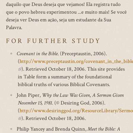
daquilo que Deus deseja que vejamos! Ela registra tudo
que o povo hebreu experimentou ...e muito mais! Se você
deseja ver Deus em ação, seja um estudante da Sua
Palavra.
FOR FURTHER STUDY
Covenant in the Bible
. (Preceptaustin, 2006).
(
http://www.preceptaustin.org/covenant_in_the_bibl
(link
). Retrieved October 18, 2006. This site provides
is
in Table form a summary of the foundational
external)
biblical truths of various Biblical Covenants.
John Piper,
Why the Law Was Given, A Sermon Given
November 15, 1981
. (© Desiring God, 2006).
(
http://www.desiringgod.org/ResourceLibrary/Ser
(link
). Retrieved October 18, 2006.
is
Philip Yancey and Brenda Quinn,
Meet the Bible: A