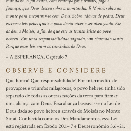
mandasse. E foi assim, com relâmpagos e trovões, fogo e
fumaça, que Deus desceu sobre a montanha. E Moisés subiu ao
monte para encontrar-se com Deus. Sobre tábuas de pedra, Deus
escreveu leis pelas quais o povo devia viver e ser abençoado. Ele
as deu a Moisés, a fim de que este as transmitisse ao povo
hebreu.. Era uma responsabilidade sagrada, um chamado santo.
Porque essas leis eram os caminhos de Deus.
– A ESPERANÇA, Capítulo 7
OBSERVE E CONSIDERE
Que honra! Que responsabilidade! Por intermédio de
provações e triunfos milagrosos, o povo hebreu tinha sido
separado de todas as outras nações da terra para firmar
uma aliança com Deus. Essa aliança baseava-se na Lei de
Deus dada ao povo hebreu através de Moisés no Monte
Sinai. Conhecida como os Dez Mandamentos, essa Lei
está registrada em Êxodo 20.1– 7 e Deuteronômio 5.6–21.