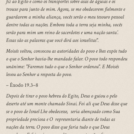
fiz ao Egito e como os transportei sobre asas de águias e os
trouxe para junto de mim. Agora, se me obedecerem fielmente e
guardarem a minha aliança, vocês serão o meu tesouro pessoal
dentre todas as nações. Embora toda a terra seja minha, vocês
serão para mim um reino de sacerdotes e uma nação santa’.
Essas são as palavras que você dirá aos israelitas".
Moisés voltou, convocou as autoridades do povo e lhes expôs tudo
o que o Senhor havia-lhe mandado falar. O povo todo respondeu
unânime: "Faremos tudo o que o Senhor ordenou". E Moisés
levou ao Senhor a resposta do povo.
– Êxodo 19.3–8
Depois de tirar o povo hebreu do Egito, Deus o guiou o pelo
deserto até um monte chamado Sinai. Foi ali que Deus disse que
se o povo de Israel Lhe obedecesse, seria abençoado como Sua
propriedade preciosa e O representaria diante de todas as
nações da terra. O povo disse que faria tudo o que Deus