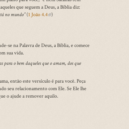
queles que seguem a Deus, a Bíblia diz:
está no mundo”
(
1 João 4.4
(link
)
is
external)
de-se na Palavra de Deus, a Bíblia, e comece
om sua vida.
isas para o bem daqueles que o amam, dos que
a, então este versículo é para você. Peça
ndo seu relacionamento com Ele. Se Ele lhe
que o ajude a remover aquilo.