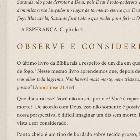
Satanás não pode derrotar a Deus, pois Deus é todo-poderoso. 
demônios serão lançados no lugar de tormento eterno que Deu
fogo. Mas até lá, Satanás fará tudo o que puder para ferir a 
– A ESPERANÇA, Capítulo 2
OBSERVE E CONSIDER
o
O último livro da Bíblia fala a respeito de um dia em q
1
de fogo.
Nesse mesmo livro aprendemos que, depois de
seus olhos toda lágrima. Não haverá mais morte, nem tristeza
passou”
(
Apocalipse 21.4
(link
).
is
Que dia será esse! Você não anseia por ele? Você é ca
external)
morte? De acordo com Deus, isso não somente é possíve
nossa perspectiva, é difícil imaginar um dia sem morte,
vista a ser considerado.
Ponto cheio é um tipo de bordado sobre tecido grosso, 