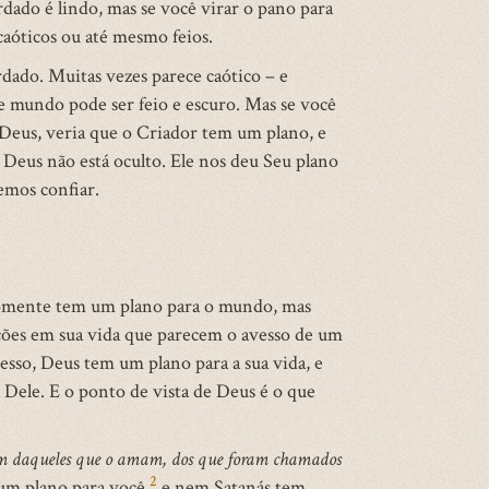
dado é lindo, mas se você virar o pano para
aóticos ou até mesmo feios.
ado. Muitas vezes parece caótico – e
e mundo pode ser feio e escuro. Mas se você
 Deus, veria que o Criador tem um plano, e
 Deus não está oculto. Ele nos deu Seu plano
emos confiar.
 somente tem um plano para o mundo, mas
ações em sua vida que parecem o avesso de um
sso, Deus tem um plano para a sua vida, e
 Dele. E o ponto de vista de Deus é o que
bem daqueles que o amam, dos que foram chamados
2
m plano para você,
e nem Satanás tem