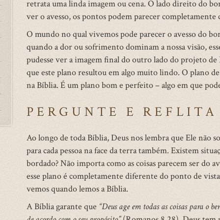
retrata uma linda imagem ou cena. O lado direito do bor
ver o avesso, os pontos podem parecer completamente c
O mundo no qual vivemos pode parecer o avesso do bord
quando a dor ou sofrimento dominam a nossa visão, ess
pudesse ver a imagem final do outro lado do projeto de
que este plano resultou em algo muito lindo. O plano de
na Bíblia. É um plano bom e perfeito – algo em que pod
PERGUNTE E REFLITA
Ao longo de toda Bíblia, Deus nos lembra que Ele não
para cada pessoa na face da terra também. Existem situ
bordado? Não importa como as coisas parecem ser do ave
esse plano é completamente diferente do ponto de vista
vemos quando lemos a Bíblia.
A Bíblia garante que
“Deus age em todas as coisas para o 
de acordo com o seu propósito”
(Romanos 8.28). Deus tem u