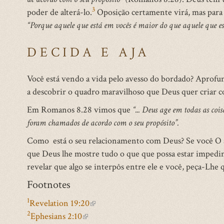
3
poder de alterá-lo.
Oposição certamente virá, mas para a
“Porque aquele que está em vocês é maior do que aquele que 
DECIDA E AJA
Você está vendo a vida pelo avesso do bordado? Aprofun
a descobrir o quadro maravilhoso que Deus quer criar c
Em Romanos 8.28 vimos que
“... Deus age em todas as co
foram chamados de acordo com o seu propósito”.
Como está o seu relacionamento com Deus? Se você O am
que Deus lhe mostre tudo o que que possa estar impedi
revelar que algo se interpôs entre ele e você, peça-Lhe 
Footnotes
1
Revelation 19:20
(link
2
Ephesians 2:10
(link
is