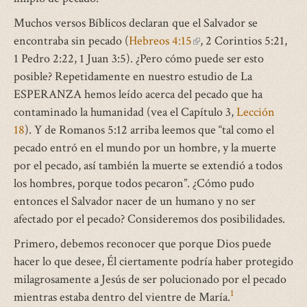
Muchos versos Bíblicos declaran que el Salvador se
encontraba sin pecado (
Hebreos 4:15
(link
, 2 Corintios 5:21,
1 Pedro 2:22, 1 Juan 3:5). ¿Pero cómo puede ser esto
is
posible? Repetidamente en nuestro estudio de La
external)
ESPERANZA hemos leído acerca del pecado que ha
contaminado la humanidad (vea el Capítulo 3,
Lección
18
). Y de Romanos 5:12 arriba leemos que “tal como el
pecado entró en el mundo por un hombre, y la muerte
por el pecado, así también la muerte se extendió a todos
los hombres, porque todos pecaron”. ¿Cómo pudo
entonces el Salvador nacer de un humano y no ser
afectado por el pecado? Consideremos dos posibilidades.
Primero, debemos reconocer que porque Dios puede
hacer lo que desee, Él ciertamente podría haber protegido
milagrosamente a Jesús de ser polucionado por el pecado
1
mientras estaba dentro del vientre de María.