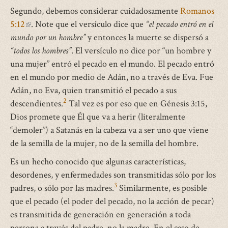
Segundo, debemos considerar cuidadosamente
Romanos
5:12
(link
. Note que el versículo dice que
“el pecado entró en el
mundo por un hombre”
is
y entonces la muerte se dispersó a
“todos los hombres”
external)
. El versículo no dice por “un hombre y
una mujer” entró el pecado en el mundo. El pecado entró
en el mundo por medio de Adán, no a través de Eva. Fue
Adán, no Eva, quien transmitió el pecado a sus
2
descendientes.
Tal vez es por eso que en Génesis 3:15,
Dios promete que Él que va a herir (literalmente
“demoler”) a Satanás en la cabeza va a ser uno que viene
de la semilla de la mujer, no de la semilla del hombre.
Es un hecho conocido que algunas características,
desordenes, y enfermedades son transmitidas sólo por los
3
padres, o sólo por las madres.
Similarmente, es posible
que el pecado (el poder del pecado, no la acción de pecar)
es transmitida de generación en generación a toda
persona a través del padre, no la madre. En el caso de