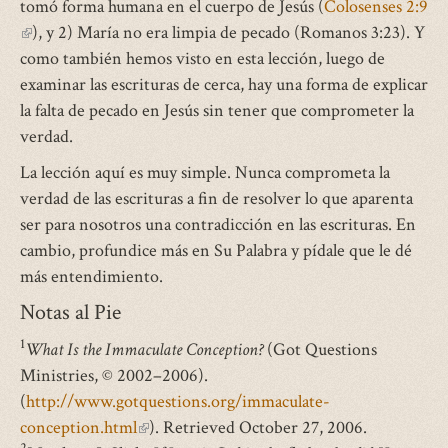
tomó forma humana en el cuerpo de Jesús (
Colosenses 2:9
(link
), y 2) María no era limpia de pecado (Romanos 3:23). Y
is
como también hemos visto en esta lección, luego de
external)
examinar las escrituras de cerca, hay una forma de explicar
la falta de pecado en Jesús sin tener que comprometer la
verdad.
La lección aquí es muy simple. Nunca comprometa la
verdad de las escrituras a fin de resolver lo que aparenta
ser para nosotros una contradicción en las escrituras. En
cambio, profundice más en Su Palabra y pídale que le dé
más entendimiento.
Notas al Pie
1
What Is the Immaculate Conception?
(Got Questions
Ministries, © 2002–2006).
(
http://www.gotquestions.org/immaculate-
conception.html
(link
). Retrieved October 27, 2006.