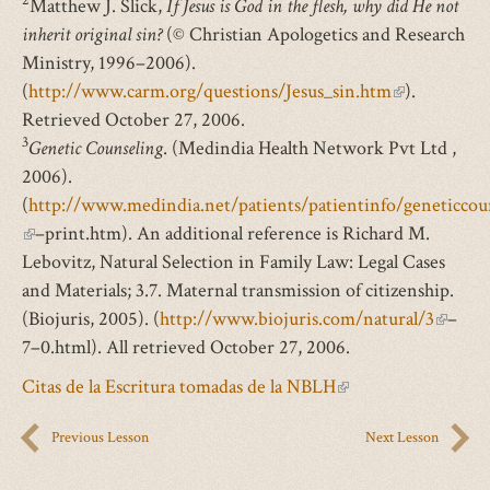
2
Matthew J. Slick,
is
If Jesus is God in the flesh, why did He not
inherit original sin?
external)
(© Christian Apologetics and Research
Ministry, 1996–2006).
(
http://www.carm.org/questions/Jesus_sin.htm
(link
).
Retrieved October 27, 2006.
is
3
Genetic Counseling
. (Medindia Health Network Pvt Ltd ,
external)
2006).
(
http://www.medindia.net/patients/patientinfo/geneticcou
(link
–print.htm). An additional reference is Richard M.
is
Lebovitz, Natural Selection in Family Law: Legal Cases
external)
and Materials; 3.7. Maternal transmission of citizenship.
(Biojuris, 2005). (
http://www.biojuris.com/natural/3
(link
–
7–0.html). All retrieved October 27, 2006.
is
externa
Citas de la Escritura tomadas de la NBLH
(link
is
Previous Lesson
Next Lesson
external)