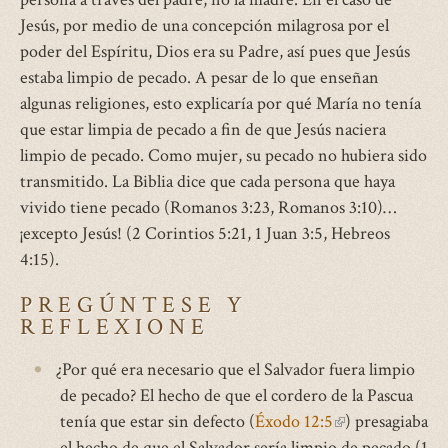
Jesús, por medio de una concepción milagrosa por el
poder del Espíritu, Dios era su Padre, así pues que Jesús
estaba limpio de pecado. A pesar de lo que enseñan
algunas religiones, esto explicaría por qué María no tenía
que estar limpia de pecado a fin de que Jesús naciera
limpio de pecado. Como mujer, su pecado no hubiera sido
transmitido. La Biblia dice que cada persona que haya
vivido tiene pecado (Romanos 3:23, Romanos 3:10)…
¡excepto Jesús! (2 Corintios 5:21, 1 Juan 3:5, Hebreos
4:15).
PREGÚNTESE Y
REFLEXIONE
¿Por qué era necesario que el Salvador fuera limpio
de pecado? El hecho de que el cordero de la Pascua
tenía que estar sin defecto (
Éxodo 12:5
(link
) presagiaba
el hecho de que el Salvador sería limpio de pecado (1
is