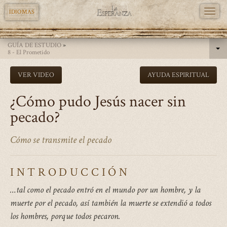
TOGG
IDIOMAS
NAVI
Pasar
GUÍA DE ESTUDIO
»
al
8 - El Prometido
contenido
VER VIDEO
AYUDA ESPIRITUAL
principal
¿Cómo pudo Jesús nacer sin
pecado?
Cómo se transmite el pecado
INTRODUCCIÓN
…tal como el pecado entró en el mundo por un hombre, y la
muerte por el pecado, así también la muerte se extendió a todos
los hombres, porque todos pecaron.