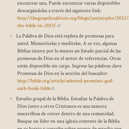
encontrar una. Puede encontrar varias disponibles
descargándolas a través del siguiente link:
http://thegospelcoalition.org/blogs/justintaylor/2012
the-bible-in-2013/.
(link
is
La Palabra de Dios está repleta de promesas para
external)
usted. Memorícelas y medítelas. A su vez, algunas
Biblias tienen por lo menos un listado parcial de las
promesas de Dios en el sector de referencias. Otras
están disponible sin cargo. Ingrese las palabras clave
Promesas de Dios en la sección del buscador:
http://bible.org/article/selected-promises-god-
each-book-bible
(link
.
is
Estudio grupal de la Biblia. Estudiar la Palabra de
external)
Dios junto a otros Cristianos es una manera
maravillosa de crecer dentro de una comunidad.
Busque un líder en una iglesia creyente de la Biblia
en su barrio y consulte sobre grupos de estudio que