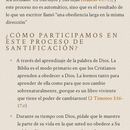
este proceso no es automático, sino que es el resultado de
is
lo que un escritor llamó “una obediencia larga en la misma
external)
dirección”
¿CÓMO PARTICIPAMOS EN
ESTE PROCESO DE
SANTIFICACIÓN?
A través del aprendizaje de la palabra de Dios. La
Biblia es el modo primario en que los Cristianos
aprenden a obedecer a Dios. La leemos tanto para
aprender de ella como para que nos cambie
sobrenaturalmente, ¡porque es un libro viviente
que tiene el poder de cambiarnos! (
2 Timoteo 3:16-
(link
17
)
is
Durante su tiempo con Dios, pídale que le muestre
external)
la parte de su vida en la que usted no obedece a Su