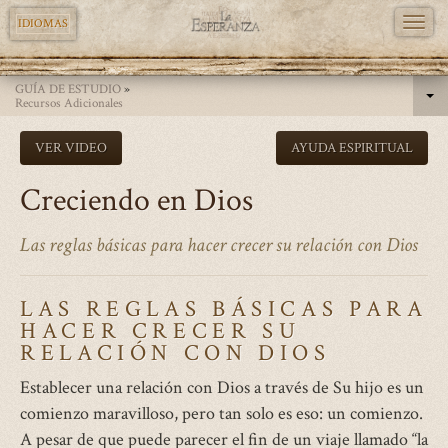
TOGG
IDIOMAS
NAVI
Pasar
GUÍA DE ESTUDIO
»
al
Recursos Adicionales
contenido
VER VIDEO
AYUDA ESPIRITUAL
principal
Creciendo en Dios
Las reglas básicas para hacer crecer su relación con Dios
LAS REGLAS BÁSICAS PARA
HACER CRECER SU
RELACIÓN CON DIOS
Establecer una relación con Dios a través de Su hijo es un
comienzo maravilloso, pero tan solo es eso: un comienzo.
A pesar de que puede parecer el fin de un viaje llamado “la