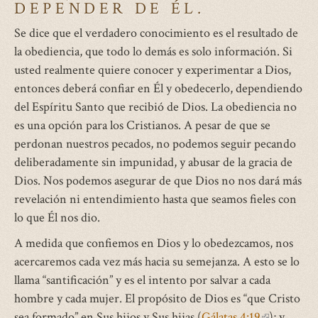
DEPENDER DE ÉL.
Se dice que el verdadero conocimiento es el resultado de
la obediencia, que todo lo demás es solo información. Si
usted realmente quiere conocer y experimentar a Dios,
entonces deberá confiar en Él y obedecerlo, dependiendo
del Espíritu Santo que recibió de Dios. La obediencia no
es una opción para los Cristianos. A pesar de que se
perdonan nuestros pecados, no podemos seguir pecando
deliberadamente sin impunidad, y abusar de la gracia de
Dios. Nos podemos asegurar de que Dios no nos dará más
revelación ni entendimiento hasta que seamos fieles con
lo que Él nos dio.
A medida que confiemos en Dios y lo obedezcamos, nos
acercaremos cada vez más hacia su semejanza. A esto se lo
llama “santificación” y es el intento por salvar a cada
hombre y cada mujer. El propósito de Dios es “que Cristo
sea formado” en Sus hijos y Sus hijas (
Gálatas 4:19
(link
); y