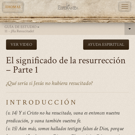
TOGG
IDIOMAS
NAVI
Pasar
GUÍA DE ESTUDIO
»
al
11 - ¡Ha Resucitado!
contenido
VER VIDEO
AYUDA ESPIRITUAL
principal
El significado de la resurrección
– Parte 1
¿Qué sería si Jesús no hubiera resucitado?
INTRODUCCIÓN
(v. 14) Y si Cristo no ha resucitado, vana es entonces nuestra
predicación, y vana también vuestra fe.
(v. 15) Aún más, somos hallados testigos falsos de Dios, porque