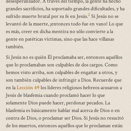
desesperanzador. A través del tiempo, la gente ha hecho
grandes sacrificios, ha soportado grandes dificultades, y ha
2
sufrido muerte brutal por su fe en Jesús.
Si Jesús no se
levantó de la muerte, ¡entonces todo fue en vano! Lo que
es más, creer en dicha mentira no sólo convierte a la
gente en patéticas víctimas, sino que las hace villanas
también.
Si Jesús no es quién Él proclamaba ser, entonces aquéllos
que lo proclamaban son culpables de dos cargos. Como
hemos visto arriba, son culpables de engañar a otros, y
son también culpables de infringir a Dios. Recuerde que
en la
Lección 49
los líderes religiosos hebreos acusaron a
Jesús de blasfemia cuando proclamó hacer lo que
solamente Dios puede hacer, perdonar pecados. La
blasfemia es básicamente hablar mal acerca de Dios o en
contra de Dios, o proclamar ser Dios. Si Jesús no resucitó
de los muertos, entonces aquéllos que lo proclaman están