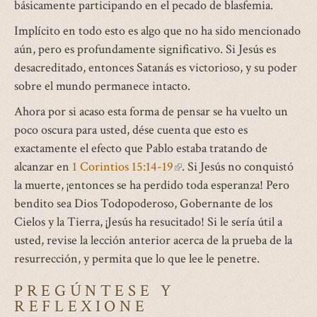
básicamente participando en el pecado de blasfemia.
Implícito en todo esto es algo que no ha sido mencionado
aún, pero es profundamente significativo. Si Jesús es
desacreditado, entonces Satanás es victorioso, y su poder
sobre el mundo permanece intacto.
Ahora por si acaso esta forma de pensar se ha vuelto un
poco oscura para usted, dése cuenta que esto es
exactamente el efecto que Pablo estaba tratando de
alcanzar en
1 Corintios 15:14-19
(link
. Si Jesús no conquistó
la muerte, ¡entonces se ha perdido toda esperanza! Pero
is
bendito sea Dios Todopoderoso, Gobernante de los
external)
Cielos y la Tierra, ¡Jesús ha resucitado! Si le sería útil a
usted, revise la lección anterior acerca de la prueba de la
resurrección, y permita que lo que lee le penetre.
PREGÚNTESE Y
REFLEXIONE