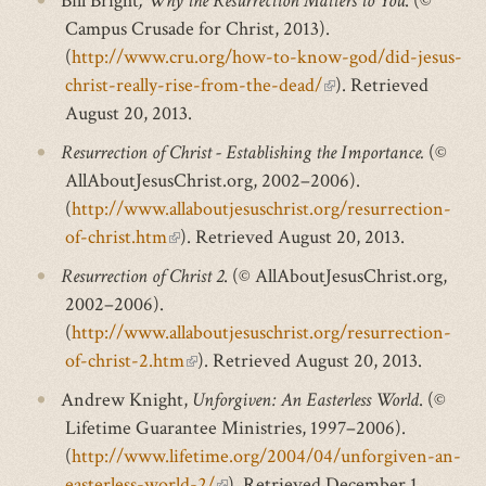
Bill Bright
, Why the Resurrection Matters to You
. (©
external)
Campus Crusade for Christ, 2013).
(
http://www.cru.org/how-to-know-god/did-jesus-
christ-really-rise-from-the-dead/
(link
). Retrieved
August 20, 2013.
is
external)
Resurrection of Christ - Establishing the Importance.
(©
AllAboutJesusChrist.org, 2002–2006).
(
http://www.allaboutjesuschrist.org/resurrection-
of-christ.htm
(link
). Retrieved August 20, 2013.
is
Resurrection of Christ 2
. (© AllAboutJesusChrist.org,
external)
2002–2006).
(
http://www.allaboutjesuschrist.org/resurrection-
of-christ-2.htm
(link
). Retrieved August 20, 2013.
is
Andrew Knight,
Unforgiven: An Easterless World
. (©
external)
Lifetime Guarantee Ministries, 1997–2006).
(
http://www.lifetime.org/2004/04/unforgiven-an-
easterless-world-2/
(link
). Retrieved December 1,