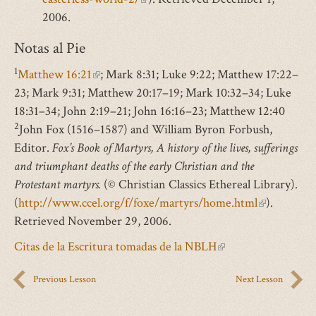
2006.
is
external)
Notas al Pie
1
Matthew 16:21
(link
; Mark 8:31; Luke 9:22; Matthew 17:22–
23; Mark 9:31; Matthew 20:17–19; Mark 10:32–34; Luke
is
18:31–34; John 2:19–21; John 16:16–23; Matthew 12:40
external)
2
John Fox (1516–1587) and William Byron Forbush,
Editor.
Fox’s Book of Martyrs, A history of the lives, sufferings
and triumphant deaths of the early Christian and the
Protestant martyrs.
(© Christian Classics Ethereal Library).
(
http://www.ccel.org/f/foxe/martyrs/home.html
(link
).
Retrieved November 29, 2006.
is
external)
Citas de la Escritura tomadas de la NBLH
(link
is
Previous Lesson
Next Lesson
external)