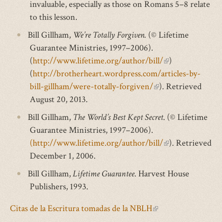
invaluable, especially as those on Romans 5–8 relate
to this lesson.
Bill Gillham,
We’re Totally Forgiven.
(© Lifetime
Guarantee Ministries, 1997–2006).
(
http://www.lifetime.org/author/bill/
(link
)
(
http://brotherheart.wordpress.com/articles-by-
is
bill-gillham/were-totally-forgiven/
(link
). Retrieved
external)
August 20, 2013.
is
external)
Bill Gillham,
The World’s Best Kept Secret
. (© Lifetime
Guarantee Ministries, 1997–2006).
(http://www.lifetime.org/author/bill/
(link
). Retrieved
December 1, 2006.
is
external)
Bill Gillham,
Lifetime Guarantee
. Harvest House
Publishers, 1993.
Citas de la Escritura tomadas de la NBLH
(link
is