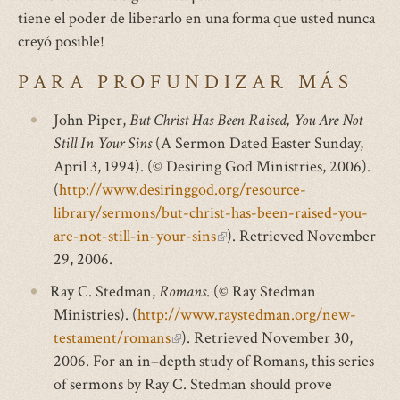
tiene el poder de liberarlo en una forma que usted nunca
external)
creyó posible!
PARA PROFUNDIZAR MÁS
John Piper,
But Christ Has Been Raised, You Are Not
Still In Your Sins
(A Sermon Dated Easter Sunday,
April 3, 1994). (© Desiring God Ministries, 2006).
(
http://www.desiringgod.org/resource-
library/sermons/but-christ-has-been-raised-you-
are-not-still-in-your-sins
(link
). Retrieved November
29, 2006.
is
external)
Ray C. Stedman,
Romans
. (© Ray Stedman
Ministries). (
http://www.raystedman.org/new-
testament/romans
(link
). Retrieved November 30,
2006. For an in–depth study of Romans, this series
is
of sermons by Ray C. Stedman should prove
external)