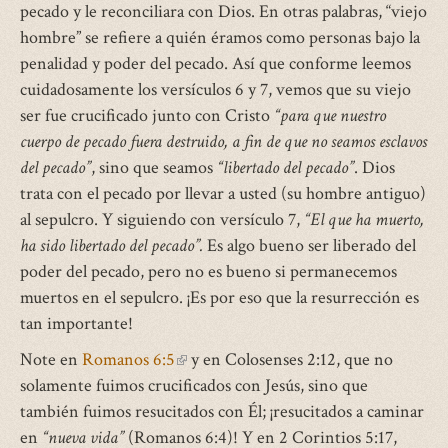
pecado y le reconciliara con Dios. En otras palabras, “viejo
hombre” se refiere a quién éramos como personas bajo la
penalidad y poder del pecado. Así que conforme leemos
cuidadosamente los versículos 6 y 7, vemos que su viejo
ser fue crucificado junto con Cristo
“para que nuestro
cuerpo de pecado fuera destruido, a fin de que no seamos esclavos
del pecado”
, sino que seamos
“libertado del pecado”
. Dios
trata con el pecado por llevar a usted (su hombre antiguo)
al sepulcro. Y siguiendo con versículo 7,
“El que ha muerto,
ha sido libertado del pecado”.
Es algo bueno ser liberado del
poder del pecado, pero no es bueno si permanecemos
muertos en el sepulcro. ¡Es por eso que la resurrección es
tan importante!
Note en
Romanos 6:5
(link
y en Colosenses 2:12, que no
solamente fuimos crucificados con Jesús, sino que
is
también fuimos resucitados con Él; ¡resucitados a caminar
external)
en
“nueva vida”
(Romanos 6:4)! Y en 2 Corintios 5:17,