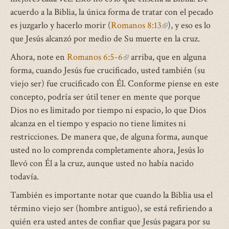
acuerdo a la Biblia, la única forma de tratar con el pecado
es juzgarlo y hacerlo morir (
Romanos 8:13
(link
), y eso es lo
que Jesús alcanzó por medio de Su muerte en la cruz.
is
external)
Ahora, note en
Romanos 6:5-6
(link
arriba, que en alguna
forma, cuando Jesús fue crucificado, usted también (su
is
viejo ser) fue crucificado con Él. Conforme piense en este
external)
concepto, podría ser útil tener en mente que porque
Dios no es limitado por tiempo ni espacio, lo que Dios
alcanza en el tiempo y espacio no tiene limites ni
restricciones. De manera que, de alguna forma, aunque
usted no lo comprenda completamente ahora, Jesús lo
llevó con Él a la cruz, aunque usted no había nacido
todavía.
También es importante notar que cuando la Biblia usa el
término viejo ser (hombre antiguo), se está refiriendo a
quién era usted antes de confiar que Jesús pagara por su