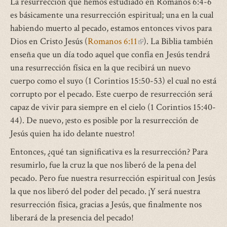
La resurrección que hemos estudiado en Romanos 6:4-6
es básicamente una resurrección espiritual; una en la cual
habiendo muerto al pecado, estamos entonces vivos para
Dios en Cristo Jesús (
Romanos 6:11
(link
). La Biblia también
enseña que un día todo aquel que confía en Jesús tendrá
is
una resurrección física en la que recibirá un nuevo
external)
cuerpo como el suyo (1 Corintios 15:50-53) el cual no está
corrupto por el pecado. Este cuerpo de resurrección será
capaz de vivir para siempre en el cielo (1 Corintios 15:40-
44). De nuevo, ¡esto es posible por la resurrección de
Jesús quien ha ido delante nuestro!
Entonces, ¿qué tan significativa es la resurrección? Para
resumirlo, fue la cruz la que nos liberó de la pena del
pecado. Pero fue nuestra resurrección espiritual con Jesús
la que nos liberó del poder del pecado. ¡Y será nuestra
resurrección física, gracias a Jesús, que finalmente nos
liberará de la presencia del pecado!