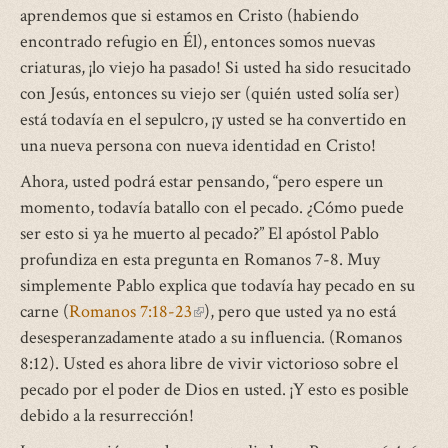
aprendemos que si estamos en Cristo (habiendo
encontrado refugio en Él), entonces somos nuevas
criaturas, ¡lo viejo ha pasado! Si usted ha sido resucitado
con Jesús, entonces su viejo ser (quién usted solía ser)
está todavía en el sepulcro, ¡y usted se ha convertido en
una nueva persona con nueva identidad en Cristo!
Ahora, usted podrá estar pensando, “pero espere un
momento, todavía batallo con el pecado. ¿Cómo puede
ser esto si ya he muerto al pecado?” El apóstol Pablo
profundiza en esta pregunta en Romanos 7-8. Muy
simplemente Pablo explica que todavía hay pecado en su
carne (
Romanos 7:18-23
(link
), pero que usted ya no está
desesperanzadamente atado a su influencia. (Romanos
is
8:12). Usted es ahora libre de vivir victorioso sobre el
external)
pecado por el poder de Dios en usted. ¡Y esto es posible
debido a la resurrección!