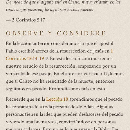
De modo de que si alguno está en Cristo, nueva criatura es; las
cosas viejas pasaron; he aquí son hechas nuevas.
— 2 Corintios 5:17
OBSERVE Y CONSIDERE
En la lección anterior consideramos lo que el apóstol
Pablo escribió acerca de la resurrección de Jesús en
1
Corintios 15:14-19
(link
. En esta lección continuaremos
nuestro estudio de la resurrección, empezando por un
is
versículo de ese pasaje. En el anterior versículo 17, leemos
external)
que si Cristo no ha resucitado de la muerte, entonces
seguimos en pecado. Profundicemos más en esto.
Recuerde que en la
Lección 18
aprendimos que el pecado
ha contaminado a toda persona desde Adán. Algunas
personas tienen la idea que pueden deshacerse del pecado
viviendo una buena vida, convirtiéndose en personas
mejores cada vez. Esto no es lo que enseña la Biblia. De