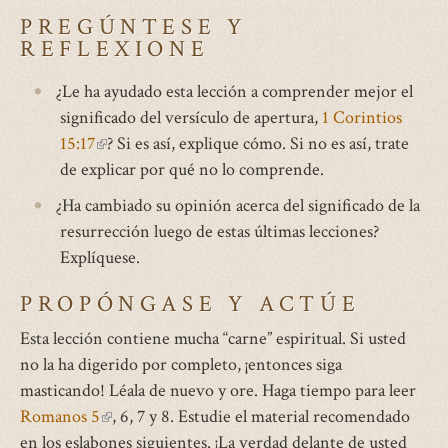
PREGÚNTESE Y
REFLEXIONE
¿Le ha ayudado esta lección a comprender mejor el
significado del versículo de apertura,
1 Corintios
15:17
(link
? Si es así, explique cómo. Si no es así, trate
de explicar por qué no lo comprende.
is
external)
¿Ha cambiado su opinión acerca del significado de la
resurrección luego de estas últimas lecciones?
Explíquese.
PROPÓNGASE Y ACTÚE
Esta lección contiene mucha “carne” espiritual. Si usted
no la ha digerido por completo, ¡entonces siga
masticando! Léala de nuevo y ore. Haga tiempo para leer
Romanos 5
(link
, 6, 7 y 8. Estudie el material recomendado
en los eslabones siguientes. ¡La verdad delante de usted
is