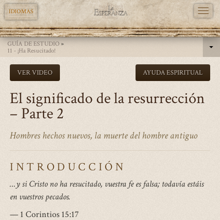
TOGG
IDIOMAS
NAVI
Pasar
GUÍA DE ESTUDIO
»
al
11 - ¡Ha Resucitado!
contenido
VER VIDEO
AYUDA ESPIRITUAL
principal
El significado de la resurrección
– Parte 2
Hombres hechos nuevos, la muerte del hombre antiguo
INTRODUCCIÓN
…y si Cristo no ha resucitado, vuestra fe es falsa; todavía estáis
en vuestros pecados.
— 1 Corintios 15:17