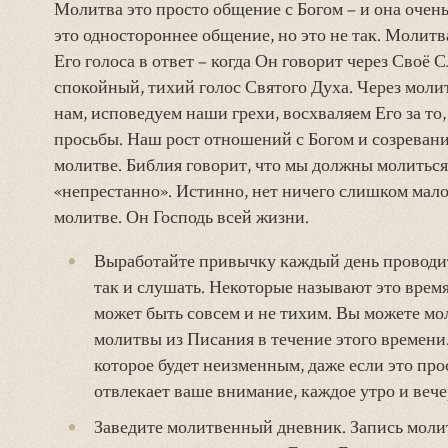
Молитва это просто общение с Богом – и она очень
это одностороннее общение, но это не так. Молитв
Его голоса в ответ – когда Он говорит через Своё 
спокойный, тихий голос Святого Духа. Через молит
нам, исповедуем наши грехи, восхваляем Его за то,
просьбы. Наш рост отношений с Богом и созревани
молитве. Библия говорит, что мы должны молиться
«непрестанно». Истинно, нет ничего слишком малог
молитве. Он Господь всей жизни.
Выработайте привычку каждый день проводить
так и слушать. Некоторые называют это время
может быть совсем и не тихим. Вы можете мол
молитвы из Писания в течение этого времени.
которое будет неизменным, даже если это про
отвлекает ваше внимание, каждое утро и вече
Заведите молитвенный дневник. Запись молит