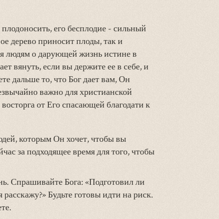
т плодоносить, его бесплодие - сильный
вое дерево приносит плоды, так и
я людям о дарующей жизнь истине в
ет вянуть, если вы держите ее в себе, и
те дальше то, что Бог дает вам, Он
резвычайно важно для христианской
и восторга от Его спасающей благодати к
юдей, которым Он хочет, чтобы вы
йчас за подходящее время для того, чтобы
ь. Спрашивайте Бога: «Подготовил ли
я расскажу?» Будьте готовы идти на риск.
те.