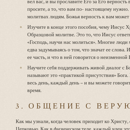
вел вас, и вы прославите Его за Его верность в
просите, а то, что вам по- настоящему нужно
молитвах людям. Божья верность к вам может
Изучите в конце этого пособия, чему Иисус Х
Образцовой молитве. Это то, что Иисус ответ
«Господь, научи нас молиться». Многие люди
едва задумываясь о том, что значат ее слова.
ее часть, и что в ней говорится о неизменной
Научите себя поддерживать живой диалог с Б
называют это «практикой присутствия» Бога. 
весь день, каждый день – и вы можете говори
время.
3. ОБЩЕНИЕ С ВЕР
Как мы узнали, когда человек приходит ко Христу, 
Церковью. Как в физическом теле, каждый член эт