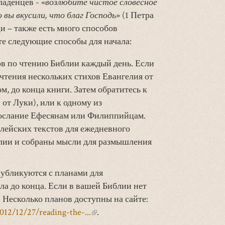
аденцев - «
возлюбите чистое словесное
о вы вкусили, что благ Господь
» (1 Петра
и – также есть много способов
е следующие способы для начала:
ов по чтению Библии каждый день. Если
 чтения нескольких стихов Евангелия от
м, до конца книги. Затем обратитесь к
от Луки), или к одному из
Послание Ефесянам или Филиппийцам.
лейских текстов для ежедневного
блии и собраны мысли для размышления
убликуются с планами для
ла до конца. Если в вашей Библии нет
. Несколько планов доступны на сайте:
2012/12/27/reading-the-...
(внешняя
.