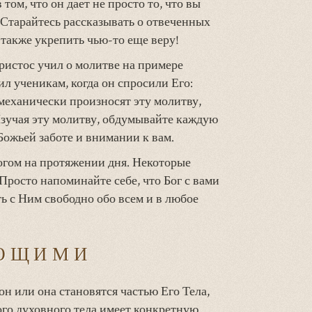
 том, что он дает не просто то, что вы
. Старайтесь рассказывать о отвеченных
 также укрепить чью-то еще веру!
ристос учил о молитве на примере
ил ученикам, когда он спросили Его:
 механически произносят эту молитву,
 Изучая эту молитву, обдумывайте каждую
 Божьей заботе и внимании к вам.
огом на протяжении дня. Некоторые
Просто напоминайте себе, что Бог с вами
ть с Ним свободно обо всем и в любое
УЮЩИМИ
он или она становятся частью Его Тела,
ого духовного тела имеет конкретную