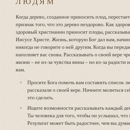
ЛЮДЯМ
Когда дерево, созданное приносить плод, перестае
признак того, что это дерево нездорово. Как здоро
здоровый христианин приносит плоды, рассказыва
Иисусе Христе. Жизнь, которую Бог дал вам, начина
никогда не говорите о ней другим. Когда вы передае
наполняет вас снова. Рассказывать о своей вере ч
жизни – не из-за чувства вины – но из-за радости 
вам.
Просите Бога помочь вам составить список л
рассказали о своей вере. Начните молиться се
это сделать.
Ищите возможности рассказывать каждый ден
Ты человека для того, чтобы он услышал, что 
Результат может быть радостнее, чем вы думае