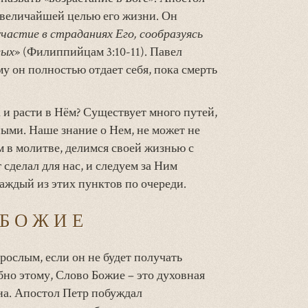
 величайшей целью его жизни. Он
 участие в страданиях Его, сообразуясь
вых
» (Филиппийцам 3:10-11). Павел
ому он полностью отдает себя, пока смерть
 и расти в Нём? Существует много путей,
вными. Наше знание о Нем, не может не
м в молитве, делимся своей жизнью с
сделал для нас, и следуем за Ним
аждый из этих пунктов по очереди.
 БОЖИЕ
рослым, если он не будет получать
бно этому, Слово Божие – это духовная
на. Апостол Петр побуждал