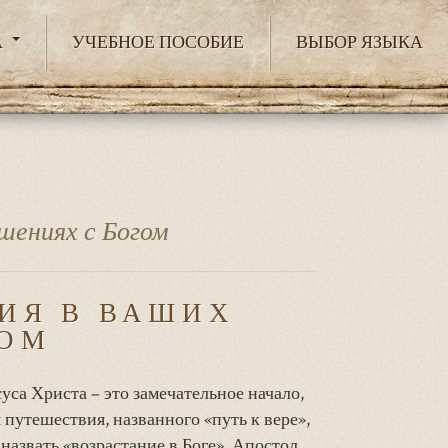
А
УЧЕБНОЕ ПОСОБИЕ
ВЫБОР ЯЗЫКА
шениях с Богом
ИЯ В ВАШИХ
ГОМ
уса Христа – это замечательное начало,
 путешествия, названного «путь к вере»,
 назвать «возрастание в Боге». Апостол