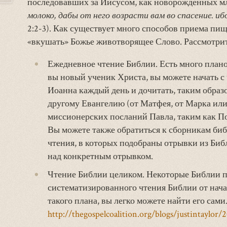
последовавших за Иисусом, как новорожденных мл
молоко, дабы от него возрасти вам во спасение. иб
2:2-3). Как существует много способов приема пищ
«вкушать» Божье животворящее Слово. Рассмотрит
Ежедневное чтение Библии. Есть много план
вы новый ученик Христа, вы можете начать с
Иоанна каждый день и дочитать, таким образо
другому Евангелию (от Матфея, от Марка или 
миссионерских посланий Павла, таким как 
Вы можете также обратиться к сборникам биб
чтения, в которых подобраны отрывки из Би
над конкретным отрывком.
Чтение Библии целиком. Некоторые Библии п
систематизированного чтения Библии от нача
такого плана, вы легко можете найти его сами
http://thegospelcoalition.org/blogs/justintaylor/