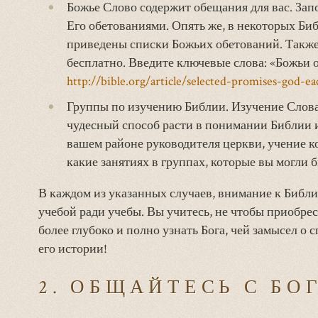
Божье Слово содержит обещания для вас. Зап
Его обетованиями. Опять же, в некоторых Биб
приведены списки Божьих обетований. Также
бесплатно. Введите ключевые слова: «Божьи о
http://bible.org/article/selected-promises-god-e
Группы по изучению Библии. Изучение Слова
чудесный способ расти в понимании Библии 
вашем районе руководителя церкви, учение ко
какие занятиях в группах, которые вы могли 
В каждом из указанных случаев, внимание к Библи
учебой ради учебы. Вы учитесь, не чтобы приобрес
более глубоко и полно узнать Бога, чей замысел о 
его истории!
2. ОБЩАЙТЕСЬ С БО