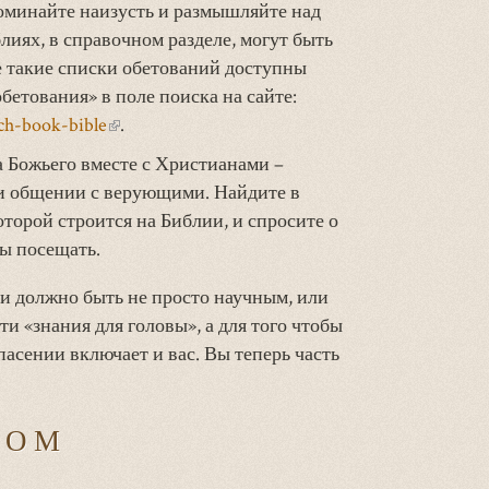
ссылка)
оминайте наизусть и размышляйте над
лиях, в справочном разделе, могут быть
 такие списки обетований доступны
бетования» в поле поиска на сайте:
ach-book-bible
(внешняя
.
ссылка)
 Божьего вместе с Христианами –
и общении с верующими. Найдите в
торой строится на Библии, и спросите о
бы посещать.
и должно быть не просто научным, или
ти «знания для головы», а для того чтобы
спасении включает и вас. Вы теперь часть
ГОМ