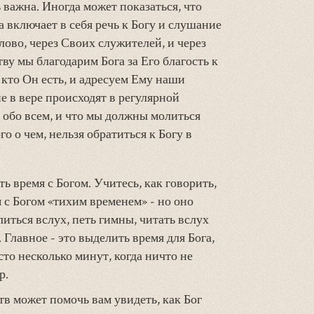
 важна. Иногда может показаться, что
а включает в себя речь к Богу и слушание
Слово, через Своих служителей, и через
ву мы благодарим Бога за Его благость к
 кто Он есть, и адресуем Ему наши
е в вере происходят в регулярной
 обо всем, и что мы должны молиться
о о чем, нельзя обратиться к Богу в
 время с Богом. Учитесь, как говорить,
 с Богом «тихим временем» - но оно
иться вслух, петь гимны, читать вслух
 Главное - это выделить время для Бога,
сто несколько минут, когда ничто не
р.
в может помочь вам увидеть, как Бог