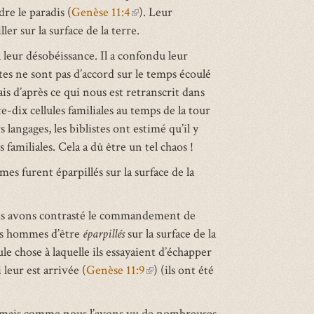
re le paradis (
external)
Genèse 11:4
(link
). Leur
er sur la surface de la terre.
is
external)
 leur désobéissance. Il a confondu leur
tes ne sont pas d’accord sur le temps écoulé
is d’après ce qui nous est retranscrit dans
e-dix cellules familiales au temps de la tour
langages, les biblistes ont estimé qu’il y
 familiales. Cela a dû être un tel chaos !
es furent éparpillés sur la surface de la
ous avons contrasté le commandement de
des hommes d’être
éparpillés
sur la surface de la
le chose à laquelle ils essayaient d’échapper
 leur est arrivée (
Genèse 11:9
(link
) (ils ont été
is
external)
, mais comme nous l’avons vu de nombreuses