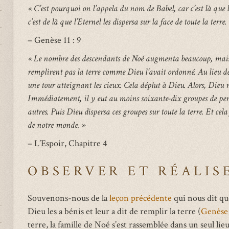
« C’est pourquoi on l’appela du nom de Babel, car c’est là que l’
c’est de là que l’Eternel les dispersa sur la face de toute la terre.
– Genèse 11 : 9
« Le nombre des descendants de Noé augmenta beaucoup, mais i
remplirent pas la terre comme Dieu l’avait ordonné. Au lieu de ce
une tour atteignant les cieux. Cela déplut à Dieu. Alors, Dieu 
Immédiatement, il y eut au moins soixante-dix groupes de pers
autres. Puis Dieu dispersa ces groupes sur toute la terre. Et ce
de notre monde. »
– L’Espoir, Chapitre 4
OBSERVER ET RÉALIS
Souvenons-nous de la
leçon précédente
qui nous dit que
Dieu les a bénis et leur a dit de remplir la terre (
Genèse 
terre, la famille de Noé s’est rassemblée dans un seul lieu 