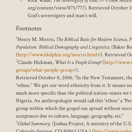
Rick Wade,
The Sovereignty of God
. (© Probe Minist
external)
org/content/view/875/77/). Retrieved October 10,
God’s sovereignty and man’s will.
Footnotes
1
Henry M. Morris,
The Biblical Basis for Modern Science, 
Population: Biblical Demography and Linguistics.
(Baker Bo
(
http://www.ldolphin.org/morris.html
(link
). Retrieved O
2
Claude Hickman,
What Is a People Group?
is
(
http://www.t
groups/what-people-group
(link
).
external)
Retrieved October 8, 2006. “In the New Testament, the
is
“ethne.” We get our word ethnicity from it. It means so
external)
much more specific than the political nation–states we t
Nigeria. An anthropologist would call this “ethne” a “Pe
group within which the gospel can spread without enco
acceptance due to culture, language, geography, etc.”
3
Global Summary.
(Joshua Project, A ministry of the U.
Colorado Springs, CO 80962 USA ) (
http://www.joshu