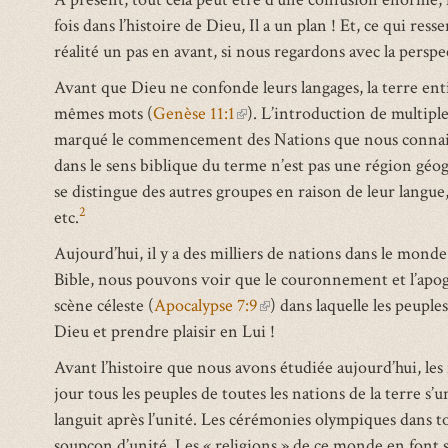
fois dans l’histoire de Dieu, Il a un plan ! Et, ce qui res
réalité un pas en avant, si nous regardons avec la persp
Avant que Dieu ne confonde leurs langages, la terre entiè
mêmes mots (
Genèse 11:1
(link
). L’introduction de multipl
marqué le commencement des Nations que nous connaisso
is
dans le sens biblique du terme n’est pas une région gé
external)
se distingue des autres groupes en raison de leur langue, d
2
etc.
Aujourd’hui, il y a des milliers de nations dans le monde
Bible, nous pouvons voir que le couronnement et l’apog
scène céleste (
Apocalypse 7:9
(link
) dans laquelle les peuple
Dieu et prendre plaisir en Lui !
is
external)
Avant l’histoire que nous avons étudiée aujourd’hui, le
jour tous les peuples de toutes les nations de la terre 
languit après l’unité. Les cérémonies olympiques dans t
soupçon d’unité. Les « religions » de ce monde en font