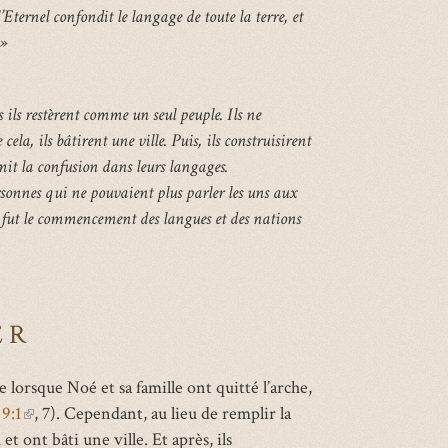
Eternel confondit le langage de toute la terre, et
 »
ls restèrent comme un seul peuple. Ils ne
la, ils bâtirent une ville. Puis, ils construisirent
mit la confusion dans leurs langages.
onnes qui ne pouvaient plus parler les uns aux
la fut le commencement des langues et des nations
ER
 lorsque Noé et sa famille ont quitté l’arche,
9:1
(link
, 7). Cependant, au lieu de remplir la
et ont bâti une ville. Et après, ils
is