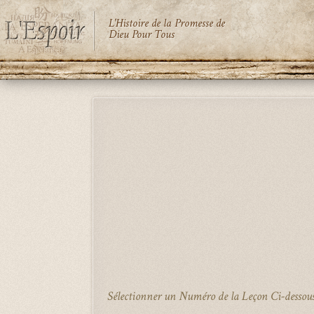
L'Histoire de la Promesse de
Dieu Pour Tous
Aller
au
contenu
principal
Sélectionner un Numéro de la Leçon Ci-dessou