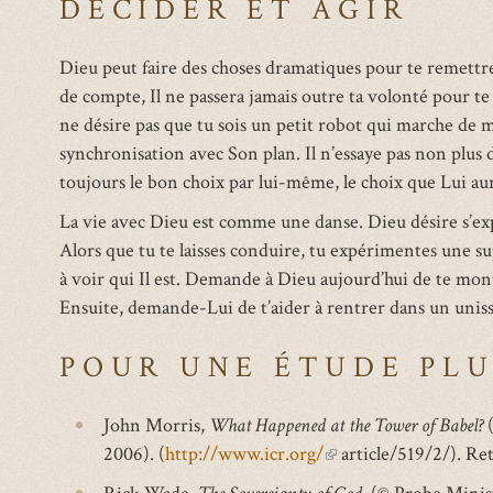
DÉCIDER ET AGIR
Dieu peut faire des choses dramatiques pour te remettre
de compte, Il ne passera jamais outre ta volonté pour te f
ne désire pas que tu sois un petit robot qui marche de 
synchronisation avec Son plan. Il n’essaye pas non plus 
toujours le bon choix par lui-même, le choix que Lui aura
La vie avec Dieu est comme une danse. Dieu désire s’expr
Alors que tu te laisses conduire, tu expérimentes une su
à voir qui Il est. Demande à Dieu aujourd’hui de te mon
Ensuite, demande-Lui de t’aider à rentrer dans un unis
POUR UNE ÉTUDE PLU
John Morris,
What Happened at the Tower of Babel?
(
2006). (
http://www.icr.org/
(link
article/519/2/). Re
is