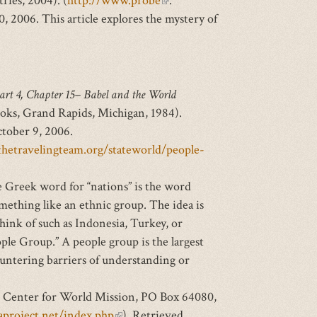
ries, 2004). (
http://www.probe
(link
.
 2006. This article explores the mystery of
is
external)
Part 4, Chapter 15– Babel and the World
oks, Grand Rapids, Michigan, 1984).
ctober 9, 2006.
hetravelingteam.org/stateworld/people-
 Greek word for “nations” is the word
mething like an ethnic group. The idea is
hink of such as Indonesia, Turkey, or
ople Group.” A people group is the largest
untering barriers of understanding or
S. Center for World Mission, PO Box 64080,
aproject.net/index.php
(link
). Retrieved