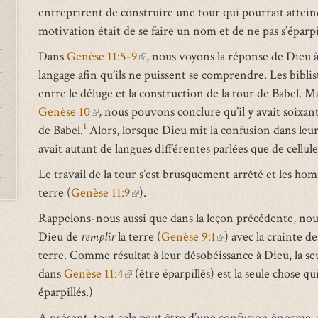
S
entreprirent de construire une tour qui pourrait atteind
motivation était de se faire un nom et de ne pas s’éparpill
Dans
Genèse 11:5-9
(link
, nous voyons la réponse de Dieu à
langage afin qu’ils ne puissent se comprendre. Les biblis
is
entre le déluge et la construction de la tour de Babel. Ma
external)
Genèse 10
(link
, nous pouvons conclure qu’il y avait soixant
1
de Babel.
Alors, lorsque Dieu mit la confusion dans leurs 
is
avait autant de langues différentes parlées que de cellules
external)
Le travail de la tour s’est brusquement arrêté et les homm
terre (
Genèse 11:9
(link
).
is
Rappelons-nous aussi que dans la leçon précédente, n
external)
Dieu de
remplir
la terre (
Genèse 9:1
(link
) avec la crainte 
terre. Comme résultat à leur désobéissance à Dieu, la seu
is
dans
Genèse 11:4
(link
(être éparpillés) est la seule chose qui
external)
éparpillés.)
is
external)
A présent, tout cela peut être d’une confusion énorme