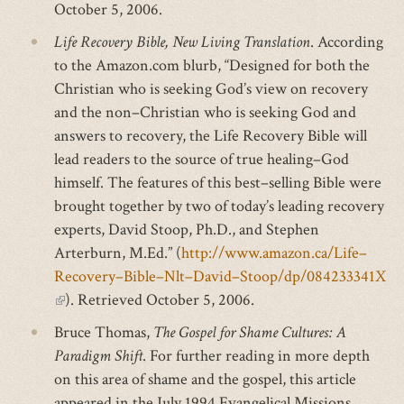
October 5, 2006.
Life Recovery Bible, New Living Translation
. According
to the Amazon.com blurb, “Designed for both the
Christian who is seeking God’s view on recovery
and the non–Christian who is seeking God and
answers to recovery, the Life Recovery Bible will
lead readers to the source of true healing–God
himself. The features of this best–selling Bible were
brought together by two of today’s leading recovery
experts, David Stoop, Ph.D., and Stephen
Arterburn, M.Ed.” (
http://www.amazon.ca/Life–
Recovery–Bible–Nlt–David–Stoop/dp/084233341X
(link
). Retrieved October 5, 2006.
is
Bruce Thomas,
The Gospel for Shame Cultures: A
external)
Paradigm Shift
. For further reading in more depth
on this area of shame and the gospel, this article
appeared in the July 1994 Evangelical Missions