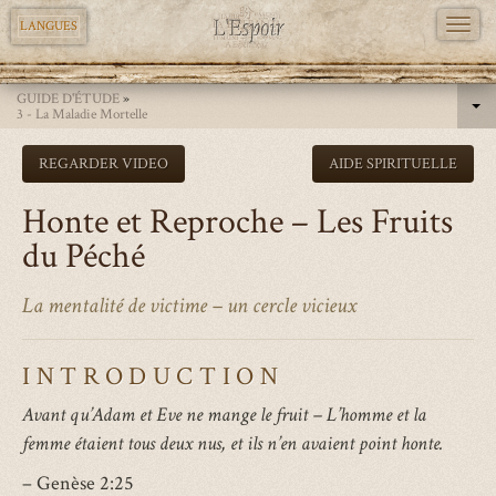
TOGG
LANGUES
NAVI
Aller
GUIDE D'ÉTUDE
»
au
3 - La Maladie Mortelle
contenu
REGARDER VIDEO
AIDE SPIRITUELLE
principal
Honte et Reproche – Les Fruits
du Péché
La mentalité de victime – un cercle vicieux
INTRODUCTION
Avant qu’Adam et Eve ne mange le fruit – L’homme et la
femme étaient tous deux nus, et ils n’en avaient point honte.
– Genèse 2:25