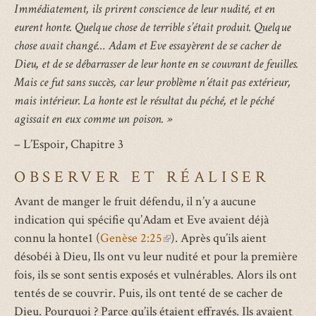
Immédiatement, ils prirent conscience de leur nudité, et en
eurent honte. Quelque chose de terrible s’était produit. Quelque
chose avait changé… Adam et Eve essayèrent de se cacher de
Dieu, et de se débarrasser de leur honte en se couvrant de feuilles.
Mais ce fut sans succès, car leur problème n’était pas extérieur,
mais intérieur. La honte est le résultat du péché, et le péché
agissait en eux comme un poison. »
– L’Espoir, Chapitre 3
OBSERVER ET RÉALISER
Avant de manger le fruit défendu, il n’y a aucune
indication qui spécifie qu’Adam et Eve avaient déjà
connu la honte1 (
Genèse 2:25
(link
). Après qu’ils aient
désobéi à Dieu, Ils ont vu leur nudité et pour la première
is
fois, ils se sont sentis exposés et vulnérables. Alors ils ont
external)
tentés de se couvrir. Puis, ils ont tenté de se cacher de
Dieu. Pourquoi ? Parce qu’ils étaient effrayés. Ils avaient