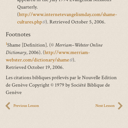
Quarterly.
(
http://www.internetevangelismday.com/shame-
cultures.php
(link
). Retrieved October 5, 2006.
is
Footnotes
external)
1
Shame [Definition]. (©
Merriam–Webster Online
Dictionary
, 2006). (
http://www.merriam-
webster.com/dictionary/shame
(link
).
Retrieved October 19, 2006.
is
external)
Les citations bibliques prélevés par le Nouvelle Edition
de Genève Copyright © 1979 by Société Biblique de
Genève
Previous Lesson
Next Lesson