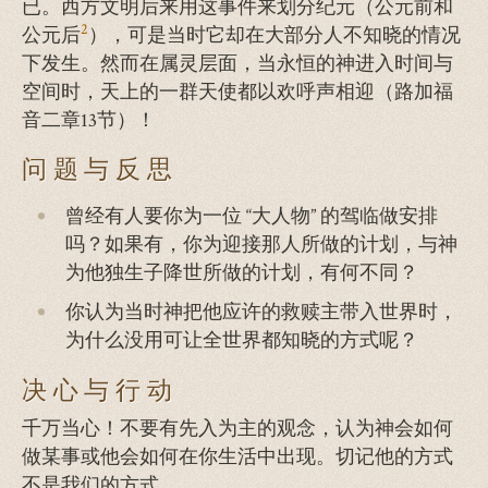
已。西方文明后来用这事件来划分纪元（公元前和
2
公元后
），可是当时它却在大部分人不知晓的情况
下发生。然而在属灵层面，当永恒的神进入时间与
空间时，天上的一群天使都以欢呼声相迎（路加福
音二章13节）！
问题与反思
曾经有人要你为一位 “大人物” 的驾临做安排
吗？如果有，你为迎接那人所做的计划，与神
为他独生子降世所做的计划，有何不同？
你认为当时神把他应许的救赎主带入世界时，
为什么没用可让全世界都知晓的方式呢？
决心与行动
千万当心！不要有先入为主的观念，认为神会如何
做某事或他会如何在你生活中出现。切记他的方式
不是我们的方式。