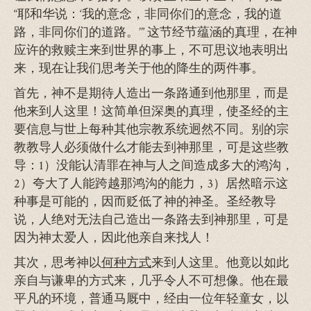
“耶和华说：‘我的意念，非同你们的意念，我的道
路，非同你们的道路。’” 这节经节蕴涵的真理，在神
应许的救赎主来到世界的事上，不可思议地表明出
来，现在让我们思考关于他的降生的两件事。
首先，神不是期待人造出一条路通到他那里，而是
他来到人这里！这简单但深奥的真理，使圣经的主
要信息与世上每种其他宗教系统迥然不同。别的宗
教教导人必须做什么才能去到神那里，可是这些教
导：1）没能认清罪在神与人之间造成多大的鸿沟，
2）夸大了人能跨越那鸿沟的能力，3）居然暗示这
种事是可能的，因而贬低了神的神圣。圣经教导
说，人绝对无法自己造出一条路去到神那里，可是
因为神太爱人，因此他亲自来找人！
其次，思考神以
何种方式
来到人这里。他竟以如此
亲自与谦卑的方式来，几乎令人不可想像。他在最
平凡的环境，普通马厩中，经由一位年轻童女，以