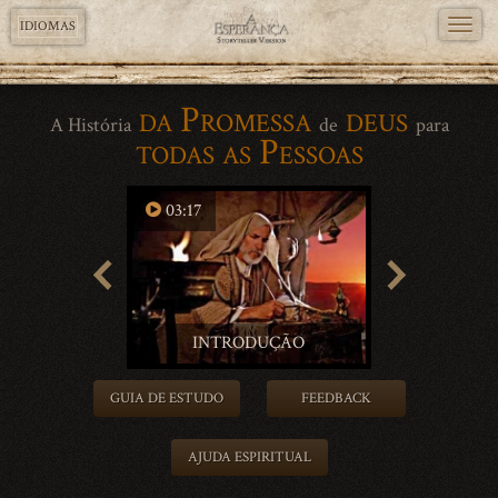
TOGG
IDIOMAS
NAVI
Skip
da Promessa
deus
to
A História
de
para
todas as Pessoas
main
content
03:17
04:56
INTRODUÇÃO
1. NO 
GUIA DE ESTUDO
FEEDBACK
AJUDA ESPIRITUAL