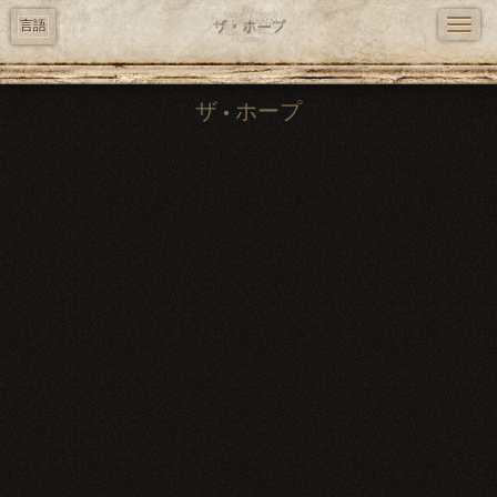
TOGG
言語
NAVI
メ
ザ • ホープ
イ
ン
コ
ン
テ
ン
ツ
に
移
動