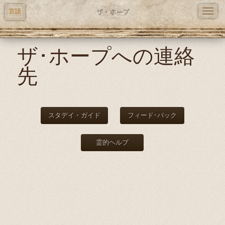
TOGG
言語
NAVI
メ
ザ･ホープへの連絡
イ
ン
先
コ
ン
テ
ン
スタデイ・ガイド
フィード･バック
ツ
に
霊的ヘルプ
移
動