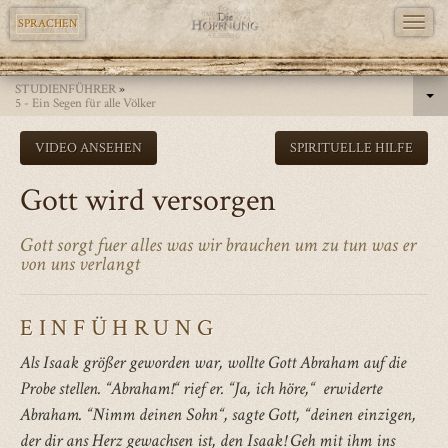
TOGG
SPRACHEN
NAVI
Direkt
STUDIENFÜHRER
»
zum
5 - Ein Segen für alle Völker
Inhalt
VIDEO ANSEHEN
SPIRITUELLE HILFE
Gott wird versorgen
Gott sorgt fuer alles was wir brauchen um zu tun was er
von uns verlangt
EINFÜHRUNG
Als Isaak größer geworden war, wollte Gott Abraham auf die
Probe stellen. “Abraham!“ rief er. “Ja, ich höre,“ erwiderte
Abraham. “Nimm deinen Sohn“, sagte Gott, “deinen einzigen,
der dir ans Herz gewachsen ist, den Isaak! Geh mit ihm ins