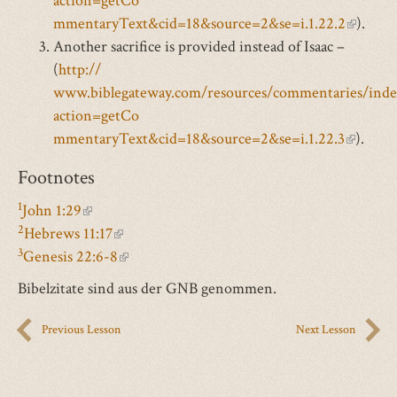
action=getCo
mmentaryText&cid=18&source=2&se=i.1.22.2
(link
).
Another sacrifice is provided instead of Isaac –
is
(
http://
external
www.biblegateway.com/resources/commentaries/inde
action=getCo
mmentaryText&cid=18&source=2&se=i.1.22.3
(link
).
is
Footnotes
external
1
John 1:29
(link
2
Hebrews 11:17
is
(link
3
Genesis 22:6-8
external)
is
(link
external)
is
Bibelzitate sind aus der GNB genommen.
external)
Previous Lesson
Next Lesson