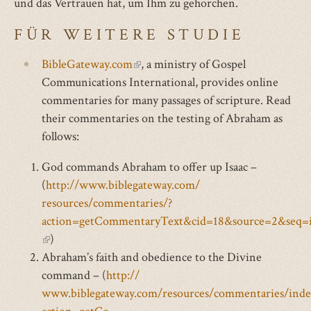
und das Vertrauen hat, um Ihm zu gehorchen.
FÜR WEITERE STUDIE
BibleGateway.com
(link
, a ministry of Gospel
Communications International, provides online
is
commentaries for many passages of scripture. Read
external)
their commentaries on the testing of Abraham as
follows:
God commands Abraham to offer up Isaac –
(
http://www.biblegateway.com/
resources/commentaries/?
action=getCommentaryText&cid=18&source=2&seq=i.
(link
)
is
Abraham’s faith and obedience to the Divine
external)
command – (
http://
www.biblegateway.com/resources/commentaries/inde