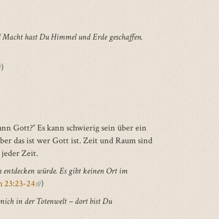
d Macht hast Du Himmel und Erde geschaffen.
link
)
s
xternal)
)
nn Gott?“ Es kann schwierig sein über ein
r das ist wer Gott ist. Zeit und Raum sind
 jeder Zeit.
h entdecken würde. Es gibt keinen Ort im
h 23:23-24
(link
)
is
mich in der Totenwelt – dort bist Du
external)