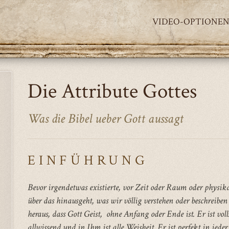
VIDEO-OPTIONE
Die Attribute Gottes
Was die Bibel ueber Gott aussagt
EINFÜHRUNG
Bevor irgendetwas existierte, vor Zeit oder Raum oder physik
über das hinausgeht, was wir völlig verstehen oder beschreibe
heraus, dass Gott Geist, ohne Anfang oder Ende ist.
Er ist vol
allwissend und in Ihm ist alle Weisheit.
Er ist perfekt in jeder