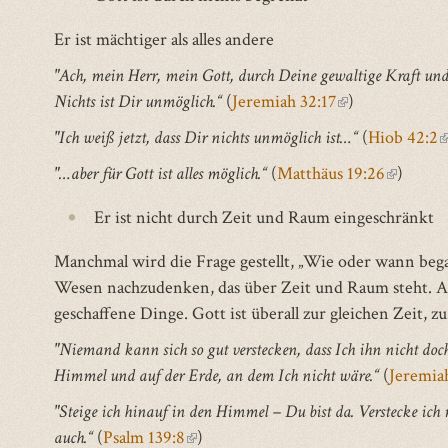
external)
Er ist mächtiger als alles andere
"Ach, mein Herr, mein Gott, durch Deine gewaltige Kraft un
Nichts ist Dir unmöglich.“
(
Jeremiah 32:17
(link
)
is
"Ich weiß jetzt, dass Dir nichts unmöglich ist…“
(
Hiob 42:2
(
external)
i
"…aber für Gott ist alles möglich.“
(
Matthäus 19:26
(link
)
e
is
Er ist nicht durch Zeit und Raum eingeschränkt
external
Manchmal wird die Frage gestellt, „Wie oder wann bega
Wesen nachzudenken, das über Zeit und Raum steht. Abe
geschaffene Dinge. Gott ist überall zur gleichen Zeit, zu
"Niemand kann sich so gut verstecken, dass Ich ihn nicht doc
Himmel und auf der Erde, an dem Ich nicht wäre.“
(
Jeremia
"Steige ich hinauf in den Himmel – Du bist da. Verstecke ich 
auch.“
(
Psalm 139:8
(link
)