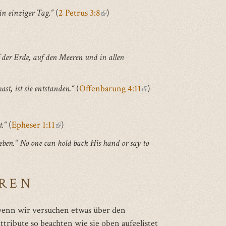
in einziger Tag.“
(
2 Petrus 3:8
(link
)
is
external)
 der Erde, auf den Meeren und in allen
st, ist sie entstanden.“
(
Offenbarung 4:11
(link
)
is
external)
.“
(
Epheser 1:11
(link
)
al)
is
eben.“
No one can hold back His hand or say to
external)
EREN
 wenn wir versuchen etwas über den
tribute so beachten wie sie oben aufgelistet