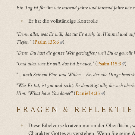
is
Ein Tag ist für ihn wie tausend Jahre und tausend Jahre wie e
external)
Er hat die vollständige Kontrolle
"Denn alles, was Er will, das tut Er auch, im Himmel und auf
Tiefen.“
(
Psalm 135:6
(link
)
is
"Denn Du hast die ganze Welt geschaffen; weil Du es gewollt ha
external)
"Und alles, was Er will, das tut Er auch.“
(
Psalm 115:3
(link
)
is
"… nach Seinem Plan und Willen – Er, der alle Dinge bewirkt
extern
"Was Er tut, ist gut und recht; Er demütigt alle, die sich überh
Him: ‘What have You done?’"
(
Daniel 4:35
(link
)
is
FRAGEN & REFLEKTI
external)
Diese Bibelverse kratzen nur an der Oberfläche,
Charakter Gottes zu verstehen. Wenn Sie seine At