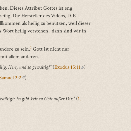
ben. Dieses Attribut Gottes ist eng
ilig. Die Hersteller des Videos, DIE
ommen als heilig zu benutzen, weil dieser
as Wort heilig verstehen, dann sind wir in
1
andere zu sein.
Gott ist nicht nur
 mit allem anderen.
lig, Herr, und so gewaltig?“
(
Exodus 15:11
(link
)
is
 Samuel 2:2
(link
)
external)
is
external)
estätigt: Es gibt keinen Gott außer Dir.“
(
1.