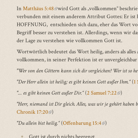
In
Matthäus 5:48
(link
wird Gott als „vollkommen“ beschrie
verbunden mit einem anderem Attribut Gottes: Er ist he
is
HOFFNUNG, entschieden sich dazu, eher das Wort vollk
external)
Begriff besser zu verstehen ist. Allerdings, wenn wir d
der Lage zu verstehen wie vollkommen Gott ist.
Wortwörtlich bedeutet das Wort heilig, anders als alles 
vollkommen, in seiner Perfektion ist er unvergleichbar
"Wer von den Göttern kann sich dir vergleichen? Wer ist so hei
"Der Herr allein ist heilig; es gibt keinen Gott außer Ihm.“
(
1
"… es gibt keinen Gott außer Dir.“
(
2 Samuel 7:22
(link
)
is
"Herr, niemand ist Dir gleich. Alles, was wir je gehört haben b
external)
Chronik 17:20
(link
)
is
"Du allein bist heilig.“
(
Offenbarung 15:4
(link
)
external)
is
Gott ist durch nichts begrenzt