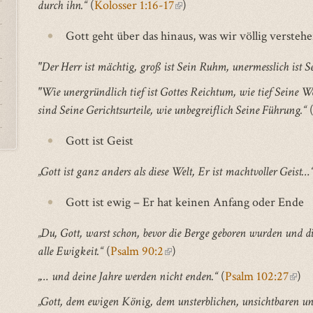
durch ihn.“
(
Kolosser 1:16-17
(link
)
is
Gott geht über das hinaus, was wir völlig verste
external)
"Der Herr ist mächtig, groß ist Sein Ruhm, unermesslich ist S
"Wie unergründlich tief ist Gottes Reichtum, wie tief Seine W
sind Seine Gerichtsurteile, wie unbegreiflich Seine Führung.“
Gott ist Geist
„Gott ist ganz anders als diese Welt, Er ist machtvoller Geist…
Gott ist ewig – Er hat keinen Anfang oder Ende
„Du, Gott, warst schon, bevor die Berge geboren wurden und d
alle Ewigkeit.“
(
Psalm 90:2
(link
)
is
„… und deine Jahre werden nicht enden.“
(
Psalm 102:27
(link
)
external)
is
„Gott, dem ewigen König, dem unsterblichen, unsichtbaren und
exte