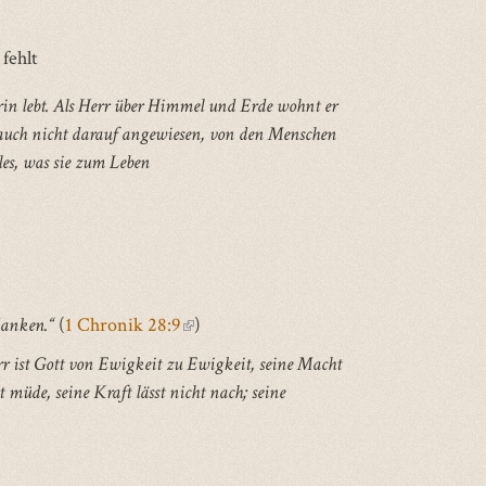
 fehlt
darin lebt. Als Herr über Himmel und Erde wohnt er
 auch nicht darauf angewiesen, von den Menschen
les, was sie zum Leben
danken.“
(
1 Chronik 28:9
(link
)
)
is
rr ist Gott von Ewigkeit zu Ewigkeit, seine Macht
external)
t müde, seine Kraft lässt nicht nach; seine