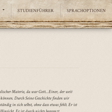
N
STUDIENFÜHRER
SPRACHOPTIONEN
alischer Materie, da war Gott…
Einer, der weit
n können.
Durch Seine Geschichte finden wir
lständig in sich selbst, ohne dass etwas fehlt.
Er ist
 Hinsicht.
Er ist durch nichts begrenzt.