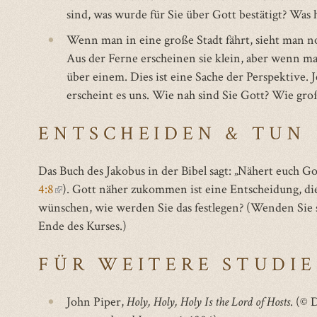
sind, was wurde für Sie über Gott bestätigt? Was 
Wenn man in eine große Stadt fährt, sieht man n
Aus der Ferne erscheinen sie klein, aber wenn ma
über einem. Dies ist eine Sache der Perspektive. 
erscheint es uns. Wie nah sind Sie Gott? Wie gro
ENTSCHEIDEN & TUN
Das Buch des Jakobus in der Bibel sagt: „Nähert euch Go
4:8
(link
). Gott näher zukommen ist eine Entscheidung, di
wünschen, wie werden Sie das festlegen? (Wenden Sie 
is
Ende des Kurses.)
external)
FÜR WEITERE STUDIE
John Piper,
Holy, Holy, Holy Is the Lord of Hosts
. (© 