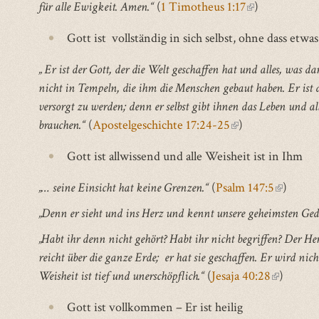
für alle Ewigkeit. Amen.“
(
1 Timotheus 1:17
(link
)
is
Gott ist vollständig in sich selbst, ohne dass etwas
external)
„ Er ist der Gott, der die Welt geschaffen hat und alles, was 
nicht in Tempeln, die ihm die Menschen gebaut haben. Er ist
versorgt zu werden; denn er selbst gibt ihnen das Leben und al
brauchen.“
(
Apostelgeschichte 17:24-25
(link
)
is
Gott ist allwissend und alle Weisheit ist in Ihm
external)
„… seine Einsicht hat keine Grenzen.“
(
Psalm 147:5
(link
)
is
„Denn er sieht und ins Herz und kennt unsere geheimsten Ge
external
„Habt ihr denn nicht gehört? Habt ihr nicht begriffen? Der He
reicht über die ganze Erde; er hat sie geschaffen. Er wird nich
Weisheit ist tief und unerschöpflich.“
(
Jesaja 40:28
(link
)
is
Gott ist vollkommen – Er ist heilig
external)