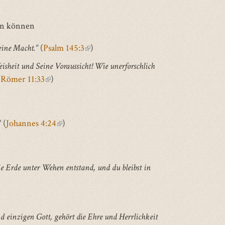
hen können
eine Macht.“
(
Psalm 145:3
(link
)
is
eisheit und Seine Voraussicht! Wie unerforschlich
external)
(
Römer 11:33
(link
)
is
external)
“
(
Johannes 4:24
(link
)
is
external)
ie Erde unter Wehen entstand, und du bleibst in
 einzigen Gott, gehört die Ehre und Herrlichkeit
rnal)